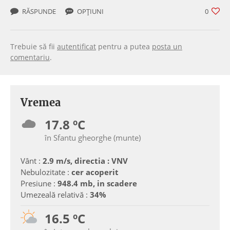
RĂSPUNDE
OPȚIUNI
0
Trebuie să fii
autentificat
pentru a putea
posta un
comentariu
.
Vremea
17.8 ºC
în Sfantu gheorghe (munte)
Vânt :
2.9 m/s, directia : VNV
Nebulozitate :
cer acoperit
Presiune :
948.4 mb, in scadere
Umezeală relativă :
34%
16.5 ºC