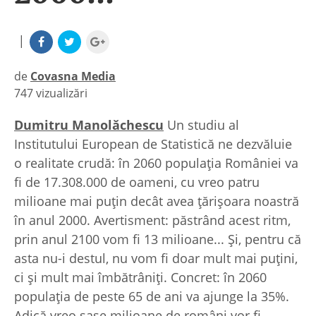
|
de
Covasna Media
747 vizualizări
|
Dumitru Manolăchescu
Un studiu al
Institutului European de Statistică ne dezvăluie
o realitate crudă: în 2060 populaţia României va
fi de 17.308.000 de oameni, cu vreo patru
milioane mai puţin decât avea ţărişoara noastră
în anul 2000. Avertisment: păstrând acest ritm,
prin anul 2100 vom fi 13 milioane... Şi, pentru că
asta nu-i destul, nu vom fi doar mult mai puţini,
ci şi mult mai îmbătrâniţi. Concret: în 2060
populaţia de peste 65 de ani va ajunge la 35%.
Adică vreo şase milioane de români vor fi