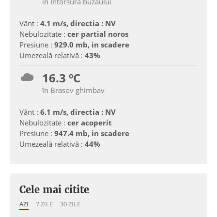
în Intorsura buzaului
Vânt :
4.1 m/s, directia : NV
Nebulozitate :
cer partial noros
Presiune :
929.0 mb, in scadere
Umezeală relativă :
43%
16.3 ºC
în Brasov ghimbav
Vânt :
6.1 m/s, directia : NV
Nebulozitate :
cer acoperit
Presiune :
947.4 mb, in scadere
Umezeală relativă :
44%
Cele mai citite
AZI
7 ZILE
30 ZILE