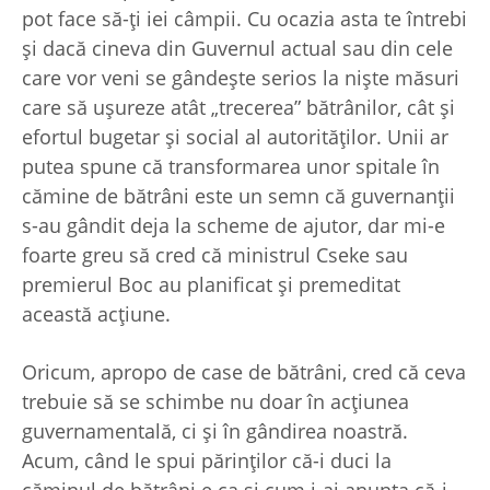
pot face să-ţi iei câmpii. Cu ocazia asta te întrebi
şi dacă cineva din Guvernul actual sau din cele
care vor veni se gândeşte serios la nişte măsuri
care să uşureze atât „trecerea” bătrânilor, cât şi
efortul bugetar şi social al autorităţilor. Unii ar
putea spune că transformarea unor spitale în
cămine de bătrâni este un semn că guvernanţii
s-au gândit deja la scheme de ajutor, dar mi-e
foarte greu să cred că ministrul Cseke sau
premierul Boc au planificat şi premeditat
această acţiune.
Oricum, apropo de case de bătrâni, cred că ceva
trebuie să se schimbe nu doar în acţiunea
guvernamentală, ci şi în gândirea noastră.
Acum, când le spui părinţilor că-i duci la
căminul de bătrâni e ca şi cum i-ai anunţa că-i