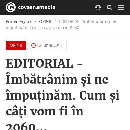
covasnamedia
Navi
Prima pagină
OPINII
EDITORIAL - Îmbătrânim şi ne
împuţinăm. Cum şi câţi vom fi în 2060...
OPINII
13 iunie 2011
EDITORIAL -
Îmbătrânim şi ne
împuţinăm. Cum şi
câţi vom fi în
2060...