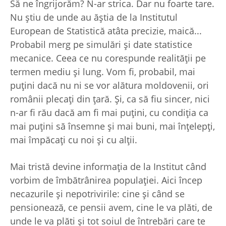
Să ne îngrijorăm? N-ar strica. Dar nu foarte tare.
Nu ştiu de unde au ăştia de la Institutul
European de Statistică atâta precizie, maică...
Probabil merg pe simulări şi date statistice
mecanice. Ceea ce nu corespunde realităţii pe
termen mediu şi lung. Vom fi, probabil, mai
puţini dacă nu ni se vor alătura moldovenii, ori
românii plecaţi din ţară. Şi, ca să fiu sincer, nici
n-ar fi rău dacă am fi mai puţini, cu condiţia ca
mai puţini să însemne şi mai buni, mai înţelepţi,
mai împăcaţi cu noi şi cu alţii.
Mai tristă devine informaţia de la Institut când
vorbim de îmbătrânirea populaţiei. Aici încep
necazurile şi nepotrivirile: cine şi când se
pensionează, ce pensii avem, cine le va plăti, de
unde le va plăti şi tot soiul de întrebări care te