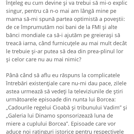
înţeleg eu cum devine şi va trebui să mi-o explic
singur, pentru că n-o mai am lângă mine pe
mama să-mi spună partea optimistă a poveştii:
de ce împrumutăm noi bani de la FMI şi alte
bănci mondiale ca să-i ajutăm pe greieraşi să
treacă iarna, când furnicuţele au mai mult decât
le trebuie şi-ar putea să dea din prea-plinul lor
şi celor care nu au mai nimic?
Până când să aflu eu răspuns la complicatele
întrebări existenţiale care nu-mi dau pace, zilele
astea urmează să vedeţi la televiziunile de ştiri
următoarele episoade din nunta lui Borcea:
„Cadourile regelui Cioabă şi tribunului Vadim” şi
„Galeria lui Dinamo sponsorizează luna de
miere a cuplului Borcea”. Episoade care vor
aduce noi ratinguri istorice pentru respectivele