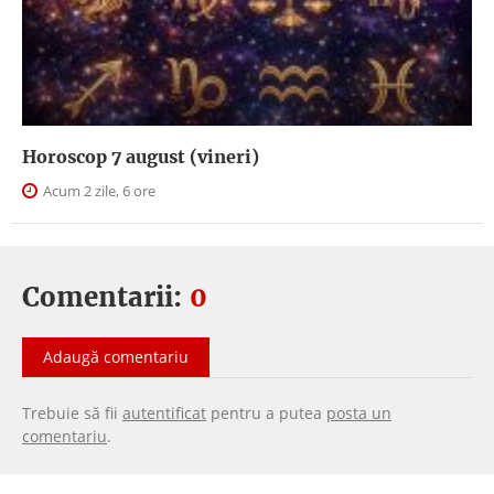
Horoscop 7 august (vineri)
Acum 2 zile, 6 ore
Comentarii:
0
Adaugă comentariu
Trebuie să fii
autentificat
pentru a putea
posta un
comentariu
.