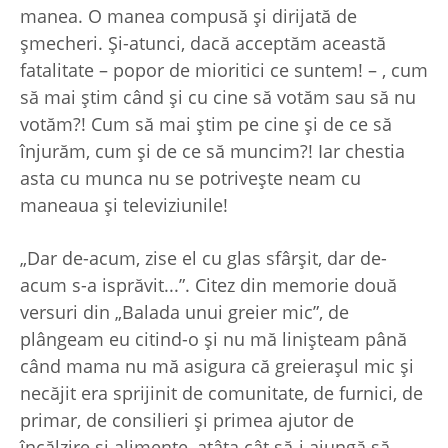
manea. O manea compusă şi dirijată de
şmecheri. Şi-atunci, dacă acceptăm această
fatalitate – popor de mioritici ce suntem! – , cum
să mai ştim când şi cu cine să votăm sau să nu
votăm?! Cum să mai ştim pe cine şi de ce să
înjurăm, cum şi de ce să muncim?! Iar chestia
asta cu munca nu se potriveşte neam cu
maneaua şi televiziunile!
„Dar de-acum, zise el cu glas sfârşit, dar de-
acum s-a isprăvit...”. Citez din memorie două
versuri din „Balada unui greier mic”, de
plângeam eu citind-o şi nu mă linişteam până
când mama nu mă asigura că greieraşul mic şi
necăjit era sprijinit de comunitate, de furnici, de
primar, de consilieri şi primea ajutor de
încălzire şi alimente, atâta cât să-i ajungă să