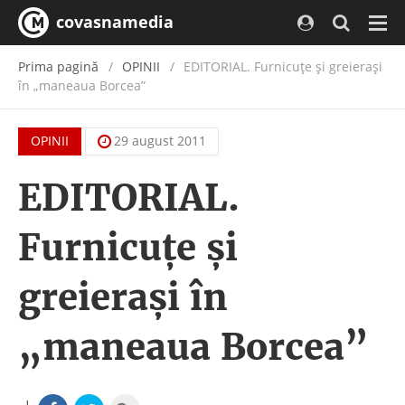
covasnamedia
Navi
Prima pagină
OPINII
EDITORIAL. Furnicuţe şi greieraşi
în „maneaua Borcea”
OPINII
29 august 2011
EDITORIAL.
Furnicuţe şi
greieraşi în
„maneaua Borcea”