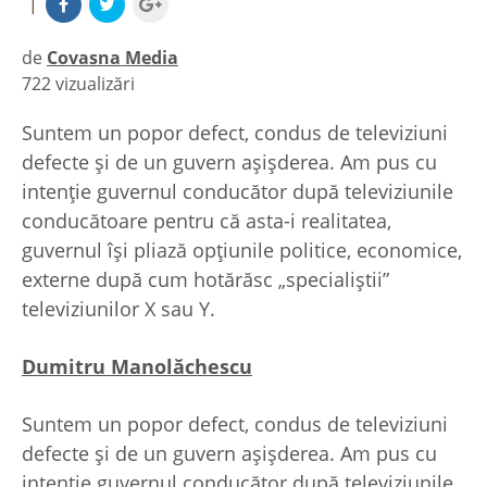
|
de
Covasna Media
722 vizualizări
|
Suntem un popor defect, condus de televiziuni
defecte şi de un guvern aşişderea. Am pus cu
intenţie guvernul conducător după televiziunile
conducătoare pentru că asta-i realitatea,
guvernul îşi pliază opţiunile politice, economice,
externe după cum hotărăsc „specialiştii”
televiziunilor X sau Y.
Dumitru Manolăchescu
Suntem un popor defect, condus de televiziuni
defecte şi de un guvern aşişderea. Am pus cu
intenţie guvernul conducător după televiziunile