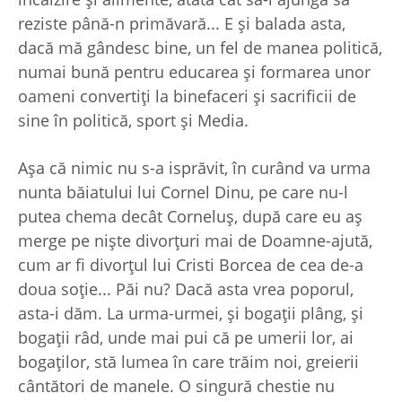
reziste până-n primăvară... E şi balada asta,
dacă mă gândesc bine, un fel de manea politică,
numai bună pentru educarea şi formarea unor
oameni convertiţi la binefaceri şi sacrificii de
sine în politică, sport şi Media.
Aşa că nimic nu s-a isprăvit, în curând va urma
nunta băiatului lui Cornel Dinu, pe care nu-l
putea chema decât Corneluş, după care eu aş
merge pe nişte divorţuri mai de Doamne-ajută,
cum ar fi divorţul lui Cristi Borcea de cea de-a
doua soţie... Păi nu? Dacă asta vrea poporul,
asta-i dăm. La urma-urmei, şi bogaţii plâng, şi
bogaţii râd, unde mai pui că pe umerii lor, ai
bogaţilor, stă lumea în care trăim noi, greierii
cântători de manele. O singură chestie nu