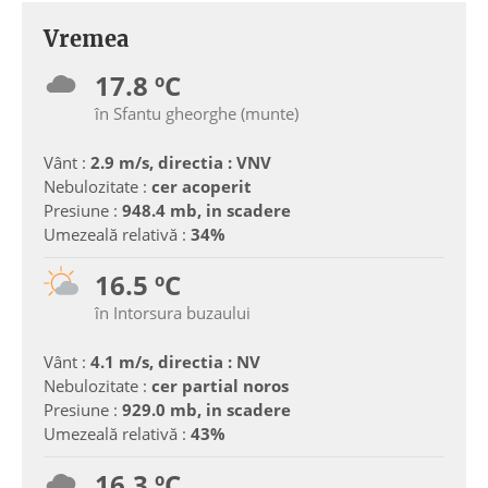
Vremea
17.8 ºC
în Sfantu gheorghe (munte)
Vânt :
2.9 m/s, directia : VNV
Nebulozitate :
cer acoperit
Presiune :
948.4 mb, in scadere
Umezeală relativă :
34%
16.5 ºC
în Intorsura buzaului
Vânt :
4.1 m/s, directia : NV
Nebulozitate :
cer partial noros
Presiune :
929.0 mb, in scadere
Umezeală relativă :
43%
16.3 ºC