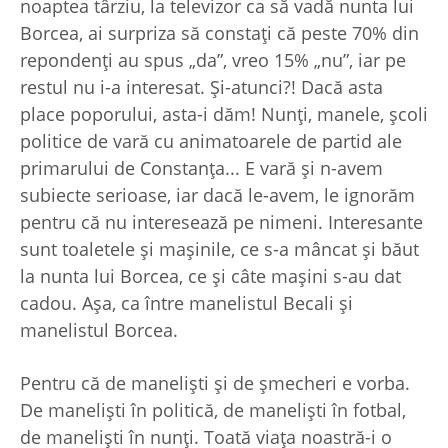
noaptea târziu, la televizor ca să vadă nunta lui
Borcea, ai surpriza să constaţi că peste 70% din
repondenţi au spus „da”, vreo 15% „nu”, iar pe
restul nu i-a interesat. Şi-atunci?! Dacă asta
place poporului, asta-i dăm! Nunţi, manele, şcoli
politice de vară cu animatoarele de partid ale
primarului de Constanţa... E vară şi n-avem
subiecte serioase, iar dacă le-avem, le ignorăm
pentru că nu interesează pe nimeni. Interesante
sunt toaletele şi maşinile, ce s-a mâncat şi băut
la nunta lui Borcea, ce şi câte maşini s-au dat
cadou. Aşa, ca între manelistul Becali şi
manelistul Borcea.
Pentru că de manelişti şi de şmecheri e vorba.
De manelişti în politică, de manelişti în fotbal,
de manelişti în nunţi. Toată viaţa noastră-i o