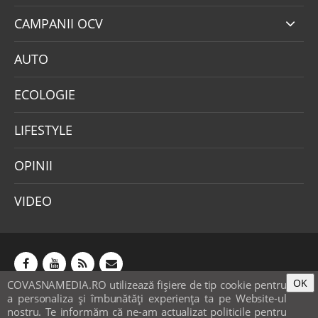
CAMPANII OCV
AUTO
ECOLOGIE
LIFESTYLE
OPINII
VIDEO
OK
COVASNAMEDIA.RO utilizează fişiere de tip cookie pentru
Abonamente
Publicitate
Mica publicitate
a personaliza și îmbunătăți experiența ta pe Website-ul
Contact
Sondaje
POLITICA COOKIE-URI & GDPR
nostru. Te informăm că ne-am actualizat politicile pentru