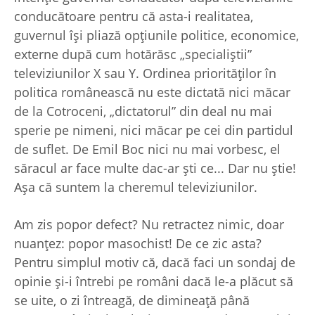
conducătoare pentru că asta-i realitatea,
guvernul îşi pliază opţiunile politice, economice,
externe după cum hotărăsc „specialiştii”
televiziunilor X sau Y. Ordinea priorităţilor în
politica românească nu este dictată nici măcar
de la Cotroceni, „dictatorul” din deal nu mai
sperie pe nimeni, nici măcar pe cei din partidul
de suflet. De Emil Boc nici nu mai vorbesc, el
săracul ar face multe dac-ar şti ce... Dar nu ştie!
Aşa că suntem la cheremul televiziunilor.
Am zis popor defect? Nu retractez nimic, doar
nuanţez: popor masochist! De ce zic asta?
Pentru simplul motiv că, dacă faci un sondaj de
opinie şi-i întrebi pe români dacă le-a plăcut să
se uite, o zi întreagă, de dimineaţă până