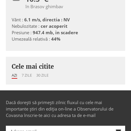
în Brasov ghimbav
Vânt :
6.1 m/s, directia : NV
Nebulozitate :
cer acoperit
Presiune :
947.4 mb, in scadere
Umezeală relativă :
44%
Cele mai citite
AZI
7 ZILE
30 ZILE
Dacă dorești să primești zilnic fluxul cu cele mai
importante știri din ediția on-line a Observatorului de
Covasna înscrie-te aici cu adresa ta de e-mail