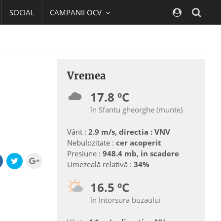
SOCIAL
CAMPANII OCV
Navig
Vremea
17.8 ºC
în Sfantu gheorghe (munte)
Vânt :
2.9 m/s, directia : VNV
Nebulozitate :
cer acoperit
Presiune :
948.4 mb, in scadere
Umezeală relativă :
34%
16.5 ºC
în Intorsura buzaului