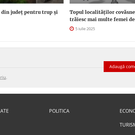
 din județ pentru trup și
Topul localităților covăsn
trăiesc mai multe femei de
5 iulie 2025
Adaugă com
riu
.
TATE
POLITICA
ECON
TURIS