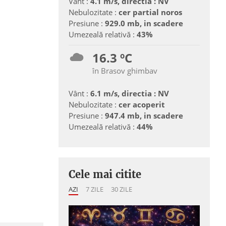
Vânt :
4.1 m/s, directia : NV
Nebulozitate :
cer partial noros
Presiune :
929.0 mb, in scadere
Umezeală relativă :
43%
16.3 ºC
în Brasov ghimbav
Vânt :
6.1 m/s, directia : NV
Nebulozitate :
cer acoperit
Presiune :
947.4 mb, in scadere
Umezeală relativă :
44%
Cele mai citite
AZI
7 ZILE
30 ZILE