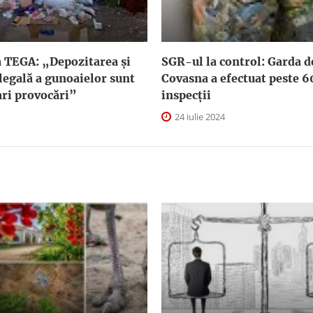
 TEGA: „Depozitarea și
SGR-ul la control: Garda 
legală a gunoaielor sunt
Covasna a efectuat peste 6
ari provocări”
inspecţii
24 iulie 2024