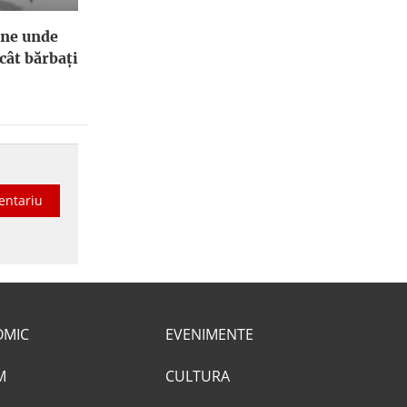
ene unde
cât bărbați
entariu
OMIC
EVENIMENTE
M
CULTURA