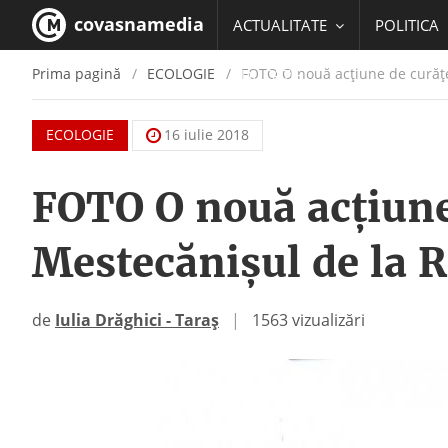
covasnamedia
ACTUALITATE
POLITICA
Prima pagină
ECOLOGIE
FOTO O nouă acțiune de curățe
EDUCATIE
ECOLOGIE
16 iulie 2018
FOTO O nouă acțiune
Mestecănișul de la R
de
Iulia Drăghici - Taraș
|
1563 vizualizări