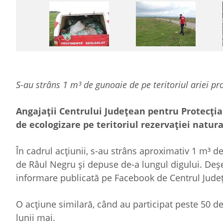
S-au strâns 1 m
³ de gunoaie de pe teritoriul ariei pr
Angajaţii Centrului Judeţean pentru Protecţia 
de ecologizare pe teritoriul rezervației natur
În cadrul acțiunii, s-au strâns aproximativ 1 m³ 
de Râul Negru şi depuse de-a lungul digului. Deşeu
informare publicată pe Facebook de Centrul Judeţ
O acțiune similară, când au participat peste 50 de 
lunii mai.