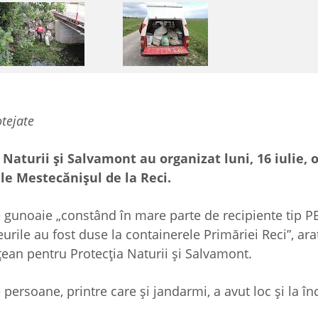
otejate
Naturii şi Salvamont au organizat luni, 16 iulie, 
ale Mestecănișul de la Reci.
de gunoaie „constând în mare parte de recipiente tip P
rile au fost duse la containerele Primăriei Reci”, ara
ean pentru Protecţia Naturii şi Salvamont.
persoane, printre care și jandarmi, a avut loc și la în