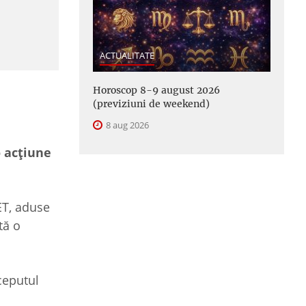
ACTUALITATE
Horoscop 8-9 august 2026
(previziuni de weekend)
8 aug 2026
o acțiune
ET, aduse
tă o
ceputul