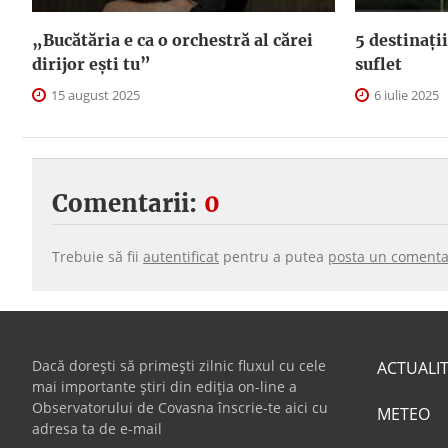
„Bucătăria e ca o orchestră al cărei
5 destinații
dirijor ești tu”
suflet
15 august 2025
6 iulie 2025
Comentarii:
0
Trebuie să fii
autentificat
pentru a putea
posta un comenta
Dacă dorești să primești zilnic fluxul cu cele
ACTUALI
mai importante știri din ediția on-line a
Observatorului de Covasna înscrie-te aici cu
METEO
adresa ta de e-mail