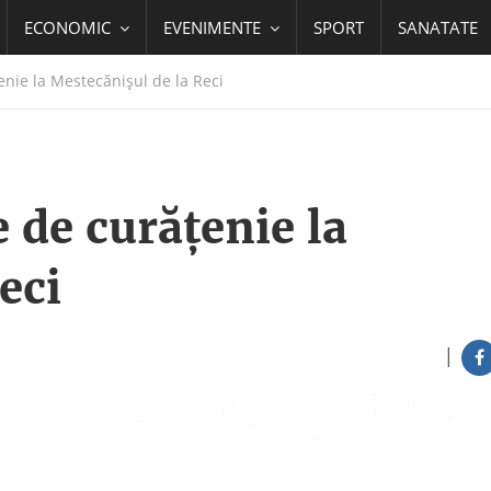
ECONOMIC
EVENIMENTE
SPORT
SANATATE
nie la Mestecănișul de la Reci
 de curățenie la
eci
|