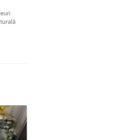
şeuri
aturală