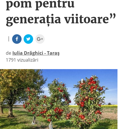
pom pentru
generația viitoare”
|
de
Iulia Drăghici - Taraș
1791 vizualizări
|