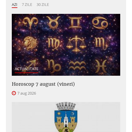
AZI
7 ZILE
30 ZILE
ACTUALITATE
Horoscop 7 august (vineri)
7 aug 2026