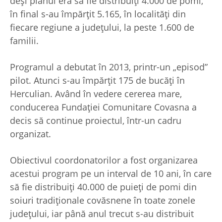
deși planul era să fie distribuiți 4.000 de pomi,
în final s-au împărțit 5.165, în localități din
fiecare regiune a județului, la peste 1.600 de
familii.
Programul a debutat în 2013, printr-un „episod”
pilot. Atunci s-au împărțit 175 de bucăți în
Herculian. Având în vedere cererea mare,
conducerea Fundației Comunitare Covasna a
decis să continue proiectul, într-un cadru
organizat.
Obiectivul coordonatorilor a fost organizarea
acestui program pe un interval de 10 ani, în care
să fie distribuiți 40.000 de puieți de pomi din
soiuri tradiționale covăsnene în toate zonele
județului, iar până anul trecut s-au distribuit