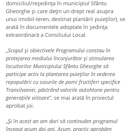
domiciliul/reședința în municipiul Sfântu
Gheorghe și care dețin un drept real asupra
unui imobil-teren, destinat plantării puieților), se
arată în documentele adoptate în ședința
extraordinară a Consiliului Local.
„
Scopul și obiectivele Programului constau în
protejarea mediului înconjurător și stimularea
locuitorilor Municipiului Sfântu Gheorghe să
participe activ la plantarea puieților în vederea
repopulării cu soiurile de pomi fructiferi specifice
Transilvaniei, păstrând valorile autohtone pentru
generațiile viitoare
”, se mai arată în proiectul
aprobat joi.
„
Și în acest an am dori să continuăm programul
început acum doi ani. Acum, practic aprobăm