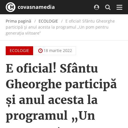
covasnamedia
Navi
Prima pagină
ECOLOGIE
E oficial! Sfântu Gheorghe
participă și anul acesta la programul „Un pom pentru
generația viitoare”
ECOLOGIE
18 martie 2022
E oficial! Sfântu
Gheorghe participă
și anul acesta la
programul „Un