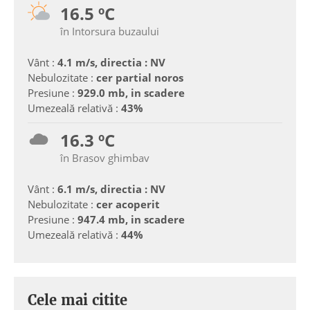
16.5 ºC
în Intorsura buzaului
Vânt :
4.1 m/s, directia : NV
Nebulozitate :
cer partial noros
Presiune :
929.0 mb, in scadere
Umezeală relativă :
43%
16.3 ºC
în Brasov ghimbav
Vânt :
6.1 m/s, directia : NV
Nebulozitate :
cer acoperit
Presiune :
947.4 mb, in scadere
Umezeală relativă :
44%
Cele mai citite