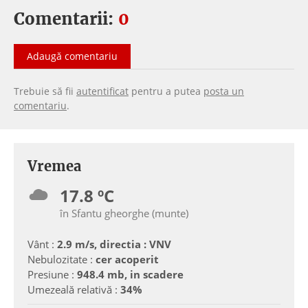
Comentarii:
0
Adaugă comentariu
Trebuie să fii
autentificat
pentru a putea
posta un
comentariu
.
Vremea
17.8 ºC
în Sfantu gheorghe (munte)
Vânt :
2.9 m/s, directia : VNV
Nebulozitate :
cer acoperit
Presiune :
948.4 mb, in scadere
Umezeală relativă :
34%