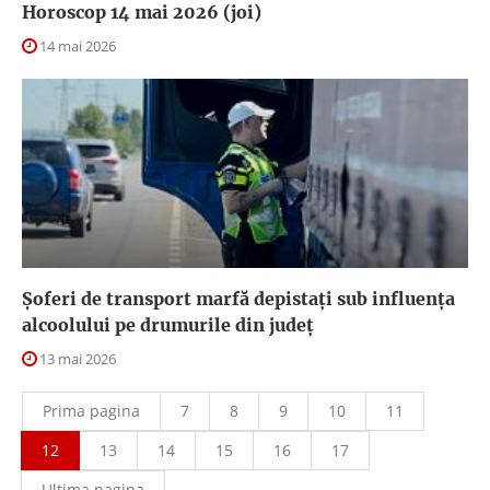
Horoscop 14 mai 2026 (joi)
14 mai 2026
Șoferi de transport marfă depistați sub influența
alcoolului pe drumurile din județ
13 mai 2026
Prima pagina
7
8
9
10
11
12
13
14
15
16
17
Ultima pagina