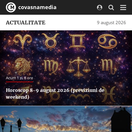
covasnamedia
Navi
ACTUALITATE
9 august 2026
Acum 1 zi, 8 ore
Horoscop 8-9 august 2026 (previziuni de
weekend)