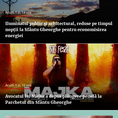
Acum 1 zi, 14 ore
Iluminatul public şi arhitectural, reduse pe timpul
nopţii la Sfântu Gheorghe pentru economisirea
energiei
Acum 1 zi, 16 ore
Avocatul lui Majka a depus plângere penală la
Parchetul din Sfântu Gheorghe