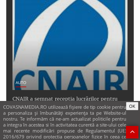
AUTO
CNAIR a semnat recepţia lucrărilor pentru
OK
tratarea solului contaminat de pe traseul
COVASNAMEDIA.RO utilizează fişiere de tip cookie pentru
a personaliza și îmbunătăți experiența ta pe Website-ul
Autostrăzii Transilvania
nostru. Te informăm că ne-am actualizat politicile pentru
15 aug 2024
a integra în acestea si în activitatea curentă a site-ului cele
mai recente modificări propuse de Regulamentul (UE)
2016/679 privind protecția persoanelor fizice în ceea ce