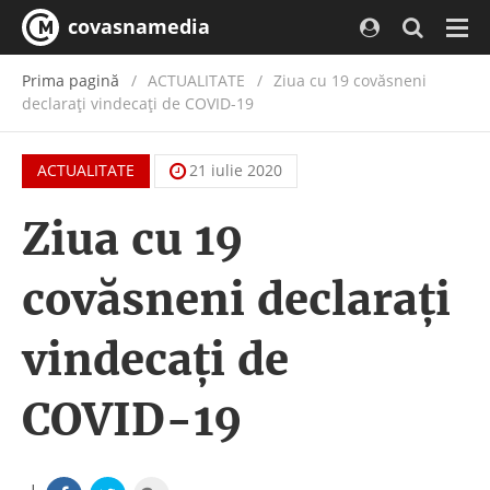
covasnamedia
Navi
Prima pagină
ACTUALITATE
/
Ziua cu 19 covăsneni
declarați vindecați de COVID-19
ACTUALITATE
21 iulie 2020
Ziua cu 19
covăsneni declarați
vindecați de
COVID-19