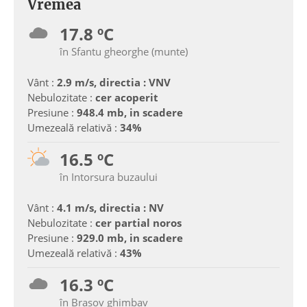
Vremea
17.8 ºC
în Sfantu gheorghe (munte)
Vânt :
2.9 m/s, directia : VNV
Nebulozitate :
cer acoperit
Presiune :
948.4 mb, in scadere
Umezeală relativă :
34%
16.5 ºC
în Intorsura buzaului
Vânt :
4.1 m/s, directia : NV
Nebulozitate :
cer partial noros
Presiune :
929.0 mb, in scadere
Umezeală relativă :
43%
16.3 ºC
în Brasov ghimbav