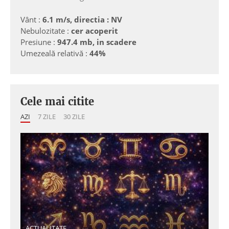
Vânt :
6.1 m/s, directia : NV
Nebulozitate :
cer acoperit
Presiune :
947.4 mb, in scadere
Umezeală relativă :
44%
Cele mai citite
AZI
7 ZILE
30 ZILE
ACTUALITATE