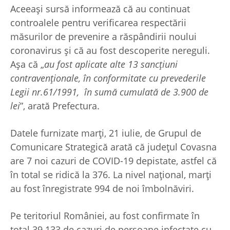
Aceeași sursă informează că au continuat
controalele pentru verificarea respectării
măsurilor de prevenire a răspândirii noului
coronavirus și că au fost descoperite nereguli.
Așa că „
au fost aplicate alte 13 sancțiuni
contravenționale, în conformitate cu prevederile
Legii nr.61/1991, în sumă cumulată de 3.900 de
lei
”, arată Prefectura.
Datele furnizate marți, 21 iulie, de Grupul de
Comunicare Strategică arată că județul Covasna
are 7 noi cazuri de COVID-19 depistate, astfel că
în total se ridică la 376. La nivel național, marți
au fost înregistrate 994 de noi îmbolnăviri.
Pe teritoriul României, au fost confirmate în
total 39.133 de cazuri de persoane infectate cu