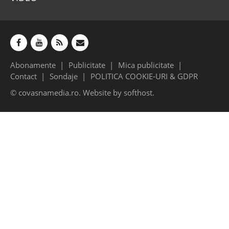
Abonamente
Publicitate
Mica publicitate
Contact
Sondaje
POLITICA COOKIE-URI & GDPR
© covasnamedia.ro. Website by
softhost
.