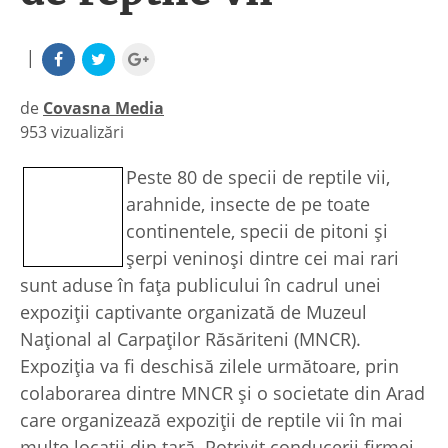
|
de
Covasna Media
953 vizualizări
|
Peste 80 de specii de reptile vii,
arahnide, insecte de pe toate
continentele, specii de pitoni şi
şerpi veninoşi dintre cei mai rari
sunt aduse în faţa publicului în cadrul unei
expoziţii captivante organizată de Muzeul
Naţional al Carpaţilor Răsăriteni (MNCR).
Expoziţia va fi deschisă zilele următoare, prin
colaborarea dintre MNCR şi o societate din Arad
care organizează expoziţii de reptile vii în mai
multe locaţii din ţară. Potrivit conducerii firmei,