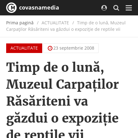
covasnamedia
Navi
Prima pagină
ACTUALITATE
/
Timp de o lună, Muzeul
Carpaţilor Răsăriteni va găzdui o expoziţie de reptile vii
ACTUALITATE
23 septembrie 2008
Timp de o lună,
Muzeul Carpaţilor
Răsăriteni va
găzdui o expoziţie
de reptile vii