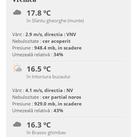
17.8 ºC
în Sfantu gheorghe (munte)
Vânt :
2.9 m/s, directia : VNV
Nebulozitate :
cer acoperit
Presiune :
948.4 mb, in scadere
Umezeală relativă :
34%
16.5 ºC
în Intorsura buzaului
Vânt :
4.1 m/s, directia : NV
Nebulozitate :
cer partial noros
Presiune :
929.0 mb, in scadere
Umezeală relativă :
43%
16.3 ºC
în Brasov ghimbav