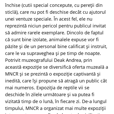
închise (cutii special concepute, cu pereţii din
sticlă), care nu pot fi deschise decât cu ajutorul
unei ventuze speciale. În acest fel, ele nu
reprezintă niciun pericol pentru publicul invitat
să admire rarele exemplare. Dincolo de faptul
că sunt bine izolate, animalele expuse vor fi
păzite şi de un personal bine calificat şi instruit,
care le va supraveghea şi pe timp de noapte.
Potrivit muzeografului Deak Andrea, prin
această expoziţie se diversifică oferta muzeală a
MNCR şi se prezintă o expoziţie captivantă şi
inedită, care îşi propune să atragă un public cât
mai numeros. Expoziţia de reptile vii se
deschide în zilele următoare şi va putea fi
vizitată timp de o lună, în fiecare zi. De-a lungul
timpului, MNCR a organizat mai multe expoziţii