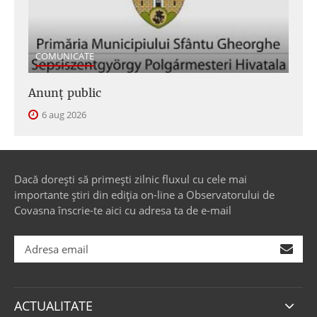
COMUNICATE
Anunţ public
6 aug 2026
Dacă dorești să primești zilnic fluxul cu cele mai
importante știri din ediția on-line a Observatorului de
Covasna înscrie-te aici cu adresa ta de e-mail
ACTUALITATE