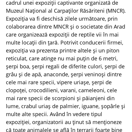
cadrul unei expoziţii captivante organizată de
Muzeul Naţional al Carpaţilor Răsăriteni (MNCR).
Expoziţia va fi deschisă zilele următoare, prin
colaborarea dintre MNCR şi o societate din Arad
care organizează expoziţii de reptile vii în mai
multe locaţii din ţară. Potrivit conducerii firmei,
expoziţia va prezenta printre altele şi un piton
reticulat, care atinge nu mai puţin de 6 metri,
şerpi boa, şerpi regali de diferite culori, şerpi de
grâu şi de apă, anaconde, şerpi veninoşi dintre
cele mai rare specii, vipere uriaşe, şerpi de
clopoţei, crocodilieni, varani, cameleoni, cele
mai rare specii de scorpioni şi păianjeni din
lume, crabul uriaş de palmier, iguane, şopârle şi
multe alte specii. Având în vedere tipul
expoziţiei, organizatorii au ţinut să menţioneze
că toate animalele se află în terrarii foarte bine