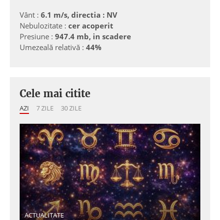
Vânt :
6.1 m/s, directia : NV
Nebulozitate :
cer acoperit
Presiune :
947.4 mb, in scadere
Umezeală relativă :
44%
Cele mai citite
AZI
7 ZILE
30 ZILE
ACTUALITATE