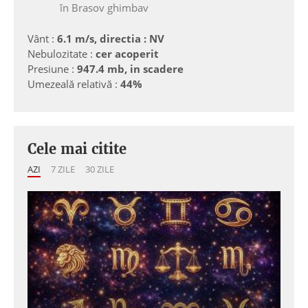
în Brasov ghimbav
Vânt :
6.1 m/s, directia : NV
Nebulozitate :
cer acoperit
Presiune :
947.4 mb, in scadere
Umezeală relativă :
44%
Cele mai citite
AZI
7 ZILE
30 ZILE