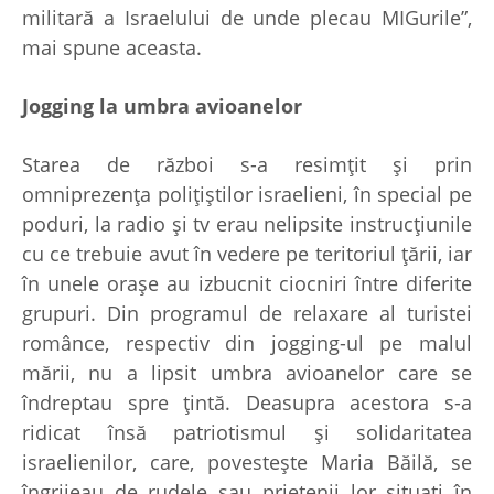
militară a Israelului de unde plecau MIGurile”,
mai spune aceasta.
Jogging la umbra avioanelor
Starea de război s-a resimţit şi prin
omniprezenţa poliţiştilor israelieni, în special pe
poduri, la radio şi tv erau nelipsite instrucţiunile
cu ce trebuie avut în vedere pe teritoriul ţării, iar
în unele oraşe au izbucnit ciocniri între diferite
grupuri. Din programul de relaxare al turistei
românce, respectiv din jogging-ul pe malul
mării, nu a lipsit umbra avioanelor care se
îndreptau spre ţintă. Deasupra acestora s-a
ridicat însă patriotismul şi solidaritatea
israelienilor, care, povesteşte Maria Băilă, se
îngrijeau de rudele sau prietenii lor situaţi în