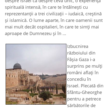
despre Israel ca despre ceva unic, o experienţă
spirituală intensă, în care te întâlneşti cu
reprezentanţii a trei civilizaţii – iudaică, creştină
şi islamică. O lume aparte, în care oamenii sunt
mai mult decât ospitalieri, în care te simţi mai
aproape de Dumnezeu şi în ...
Izbucnirea
războiului din
Fâşia Gaza i-a
surprins pe mulţi
români aflaţi în
concediu în
Israel. Plecată din
Sfântu-Gheorghe
pentru a petrece
sărbătorile de