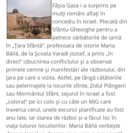
Fâşia Gaza i-a surprins pe
mulţi români aflaţi în
concediu în Israel. Plecată din
Sfântu-Gheorghe pentru a
petrece sărbătorile de iarnă
în „Ţara Sfântă”, profesoara de istorie Maria
Băilă, de la Şcoala Varadi Jozsef, a prins „în
direct” izbucnirea conflictului şi a observat
primele semne şi manifestări ale războiului, din
ţara pe care o vizita. Astfel, pe lângă călătoriile
sau pelerinajele la locurile sfinte, Zidul Plângerii
sau Mormântul Sfânt, sejurul în Israel a fost
„colorat” pe ici colo şi cu câte un MIG care
traversa cerul, unele excursii planificate au fost
anu late, iar starea de război şi-a făcut loc în
viaţa tuturor locuitorilor. Maria Băilă vorbeşte