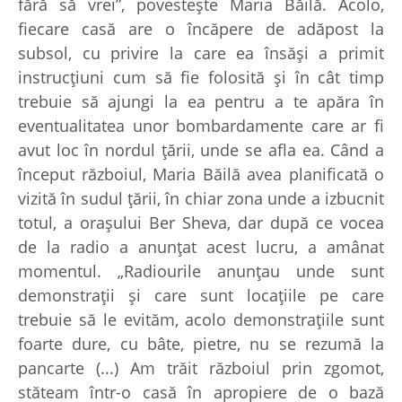
fără să vrei”, povesteşte Maria Băilă. Acolo,
fiecare casă are o încăpere de adăpost la
subsol, cu privire la care ea însăşi a primit
instrucţiuni cum să fie folosită şi în cât timp
trebuie să ajungi la ea pentru a te apăra în
eventualitatea unor bombardamente care ar fi
avut loc în nordul ţării, unde se afla ea. Când a
început războiul, Maria Băilă avea planificată o
vizită în sudul ţării, în chiar zona unde a izbucnit
totul, a oraşului Ber Sheva, dar după ce vocea
de la radio a anunţat acest lucru, a amânat
momentul. „Radiourile anunţau unde sunt
demonstraţii şi care sunt locaţiile pe care
trebuie să le evităm, acolo demonstraţiile sunt
foarte dure, cu bâte, pietre, nu se rezumă la
pancarte (...) Am trăit războiul prin zgomot,
stăteam într-o casă în apropiere de o bază