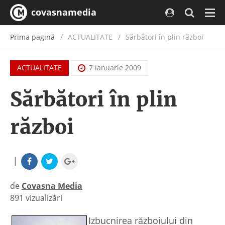
covasnamedia
Navi
Prima pagină
ACTUALITATE
/
Sărbători în plin război
ACTUALITATE
7 ianuarie 2009
Sărbători în plin
război
|
de
Covasna Media
891 vizualizări
|
Izbucnirea războiului din