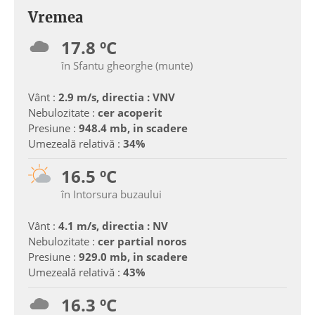
Vremea
17.8 ºC
în Sfantu gheorghe (munte)
Vânt :
2.9 m/s, directia : VNV
Nebulozitate :
cer acoperit
Presiune :
948.4 mb, in scadere
Umezeală relativă :
34%
16.5 ºC
în Intorsura buzaului
Vânt :
4.1 m/s, directia : NV
Nebulozitate :
cer partial noros
Presiune :
929.0 mb, in scadere
Umezeală relativă :
43%
16.3 ºC