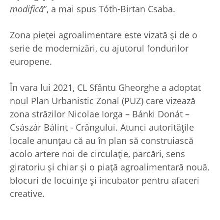
modifică
”, a mai spus Tóth-Birtan Csaba.
Zona pieței agroalimentare este vizată și de o
serie de modernizări, cu ajutorul fondurilor
europene.
În vara lui 2021, CL Sfântu Gheorghe a adoptat
noul Plan Urbanistic Zonal (PUZ) care vizează
zona străzilor Nicolae Iorga – Bánki Donát –
Császár Bálint - Crângului. Atunci autoritățile
locale anunțau că au în plan să construiască
acolo artere noi de circulație, parcări, sens
giratoriu și chiar și o piață agroalimentară nouă,
blocuri de locuințe și incubator pentru afaceri
creative.