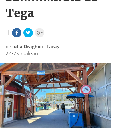
Tega
|
de
Iulia Drăghici - Taraș
2277 vizualizări
|