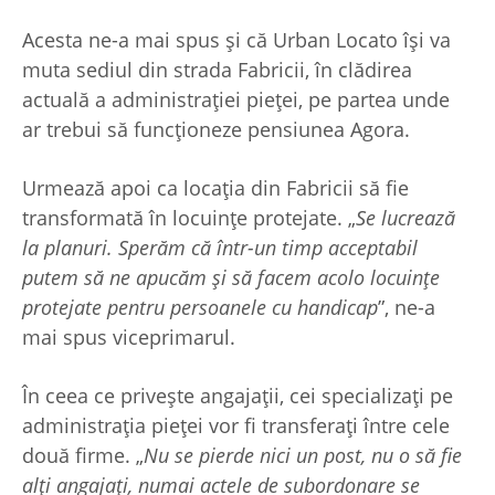
Acesta ne-a mai spus și că Urban Locato își va
muta sediul din strada Fabricii, în clădirea
actuală a administrației pieței, pe partea unde
ar trebui să funcționeze pensiunea Agora.
Urmează apoi ca locația din Fabricii să fie
transformată în locuințe protejate. „
Se lucrează
la planuri. Sperăm că într-un timp acceptabil
putem să ne apucăm și să facem acolo locuințe
protejate pentru persoanele cu handicap
”, ne-a
mai spus viceprimarul.
În ceea ce privește angajații, cei specializați pe
administrația pieței vor fi transferați între cele
două firme. „
Nu se pierde nici un post, nu o să fie
alți angajați, numai actele de subordonare se