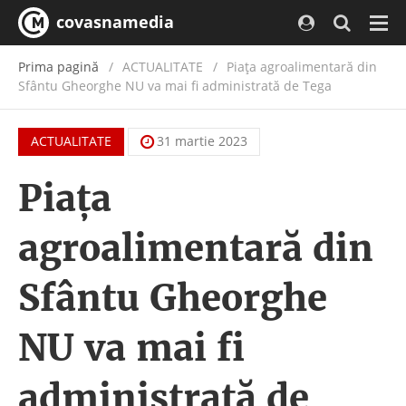
covasnamedia
Navi
Prima pagină
ACTUALITATE
/
Piața agroalimentară din
Sfântu Gheorghe NU va mai fi administrată de Tega
ACTUALITATE
31 martie 2023
Piața
agroalimentară din
Sfântu Gheorghe
NU va mai fi
administrată de