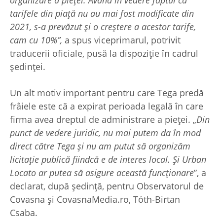
tarifele din piață nu au mai fost modificate din
2021, s-a prevăzut și o creștere a acestor tarife,
cam cu 10%”,
a spus viceprimarul, potrivit
traducerii oficiale, pusă la dispoziție în cadrul
ședinței.
Un alt motiv important pentru care Tega predă
frâiele este că a expirat perioada legală în care
firma avea dreptul de administrare a pieței. „
Din
punct de vedere juridic, nu mai putem da în mod
direct către Tega și nu am putut să organizăm
licitație publică fiindcă e de interes local. Și Urban
Locato ar putea să asigure această funcționare
”, a
declarat, după ședință, pentru Observatorul de
Covasna și CovasnaMedia.ro, Tóth-Birtan
Csaba.