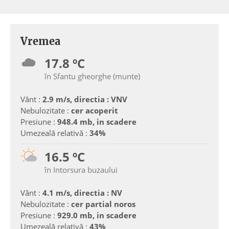
Vremea
17.8 ºC
în Sfantu gheorghe (munte)
Vânt :
2.9 m/s, directia : VNV
Nebulozitate :
cer acoperit
Presiune :
948.4 mb, in scadere
Umezeală relativă :
34%
16.5 ºC
în Intorsura buzaului
Vânt :
4.1 m/s, directia : NV
Nebulozitate :
cer partial noros
Presiune :
929.0 mb, in scadere
Umezeală relativă :
43%