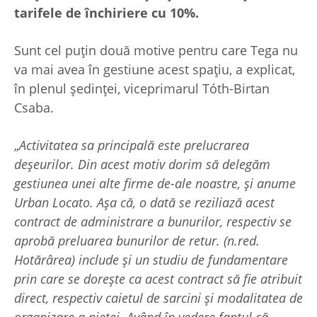
tarifele de închiriere cu 10%.
Sunt cel puțin două motive pentru care Tega nu
va mai avea în gestiune acest spațiu, a explicat,
în plenul ședinței, viceprimarul Tóth-Birtan
Csaba.
„
Activitatea sa principală este prelucrarea
deșeurilor. Din acest motiv dorim să delegăm
gestiunea unei alte firme de-ale noastre, și anume
Urban Locato. Așa că, o dată se reziliază acest
contract de administrare a bunurilor, respectiv se
aprobă preluarea bunurilor de retur. (n.red.
Hotărârea) include și un studiu de fundamentare
prin care se dorește ca acest contract să fie atribuit
direct, respectiv caietul de sarcini și modalitatea de
organizare a pieței. Având în vedere faptul că