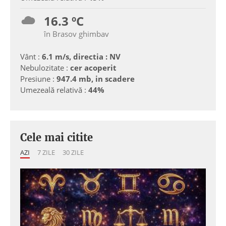
16.3 ºC
în Brasov ghimbav
Vânt :
6.1 m/s, directia : NV
Nebulozitate :
cer acoperit
Presiune :
947.4 mb, in scadere
Umezeală relativă :
44%
Cele mai citite
AZI
7 ZILE
30 ZILE