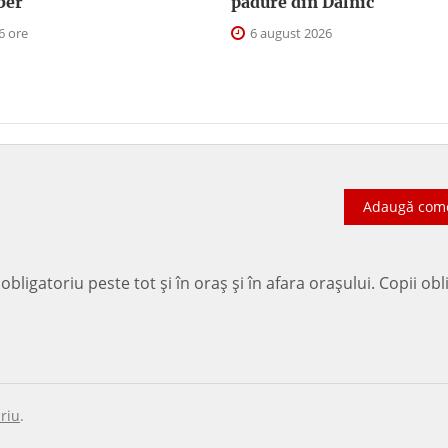
iber
pădure din Dalnic
6 ore
6 august 2026
Adaugă com
bligatoriu peste tot și în oraș și în afara orașului. Copii obl
riu
.