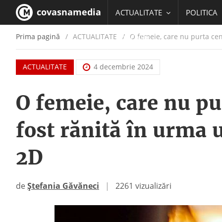
covasnamedia
ACTUALITATE
POLITICA
Prima pagină
ACTUALITATE
/
O femeie, care nu purta cen
EDUCATIE
ACTUALITATE
4 decembrie 2024
O femeie, care nu pu
fost rănită în urma 
2D
de
Ștefania Găvăneci
|
2261 vizualizări