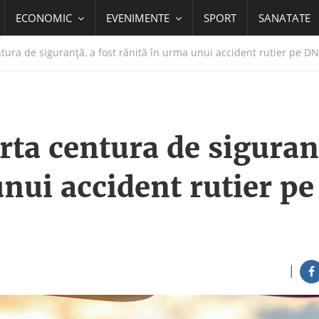
ECONOMIC
EVENIMENTE
SPORT
SANATATE
tura de siguranță, a fost rănită în urma unui accident rutier pe D
rta centura de siguran
unui accident rutier p
|