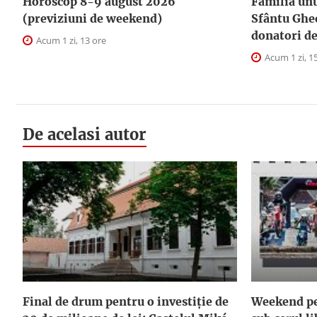
Horoscop 8-9 august 2026
Familia unu
(previziuni de weekend)
Sfântu Ghe
donatori d
Acum 1 zi, 13 ore
Acum 1 zi, 1
De acelasi autor
Final de drum pentru o investiție de
Weekend pe 