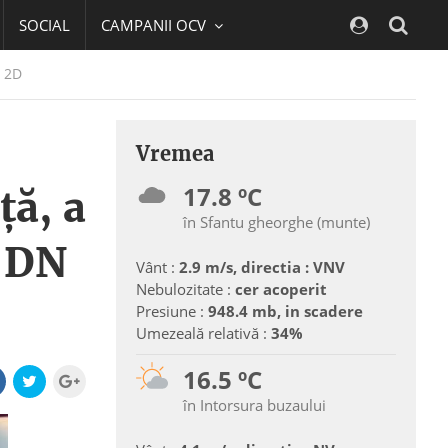
SOCIAL
CAMPANII OCV
Navig
N 2D
Vremea
17.8 ºC
ță, a
în Sfantu gheorghe (munte)
e DN
Vânt :
2.9 m/s, directia : VNV
Nebulozitate :
cer acoperit
Presiune :
948.4 mb, in scadere
Umezeală relativă :
34%
16.5 ºC
în Intorsura buzaului