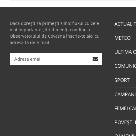
Dacă dorești să primești zilnic fluxul cu cele
ACTUALI
mai importante știri din ediția on-line a
Observatorului de Covasna înscrie-te aici cu
METEO
adresa ta de e-mail
ULTIMA 
COMUNI
SPORT
CAMPANI
FEMEI CA
POVEŞTI 