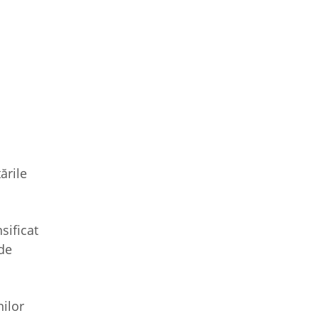
ările
nsificat
 de
nilor