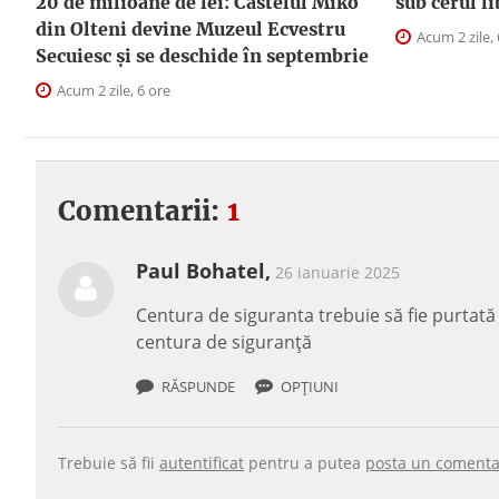
20 de milioane de lei: Castelul Mikó
sub cerul l
din Olteni devine Muzeul Ecvestru
Acum 2 zile, 
Secuiesc și se deschide în septembrie
Acum 2 zile, 6 ore
Comentarii:
1
Paul Bohatel,
26 ianuarie 2025
Centura de siguranta trebuie să fie purtată o
centura de siguranță
RĂSPUNDE
OPȚIUNI
Trebuie să fii
autentificat
pentru a putea
posta un comenta