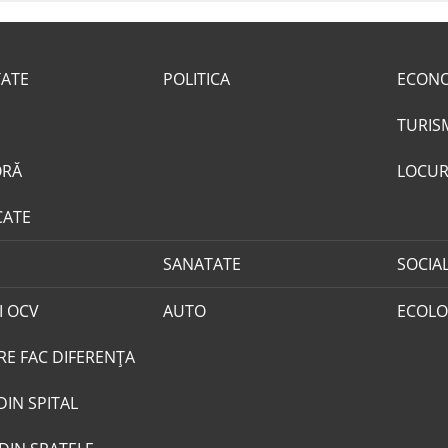
TATE
POLITICA
ECON
TURIS
ORĂ
LOCUR
CATE
SANATATE
SOCIA
I OCV
AUTO
ECOLO
RE FAC DIFERENȚA
DIN SPITAL