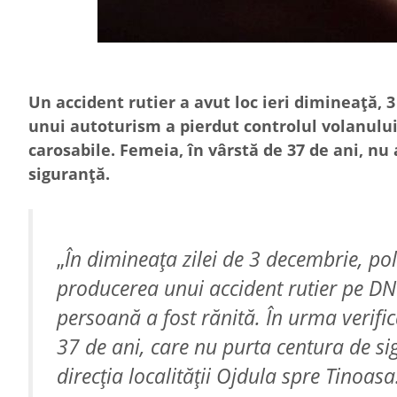
Un accident rutier a avut loc ieri dimineață, 3
unui autoturism a pierdut controlul volanului 
carosabile. Femeia, în vârstă de 37 de ani, nu
siguranță.
„
În dimineața zilei de 3 decembrie, poliț
producerea unui accident rutier pe DN 
persoană a fost rănită. În urma verifică
37 de ani, care nu purta centura de s
direcția localității Ojdula spre Tinoasa