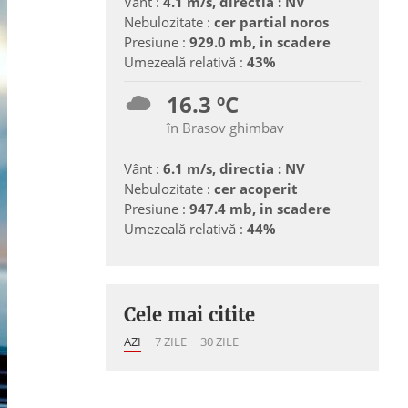
Vânt :
4.1 m/s, directia : NV
Nebulozitate :
cer partial noros
Presiune :
929.0 mb, in scadere
Umezeală relativă :
43%
16.3 ºC
în Brasov ghimbav
Vânt :
6.1 m/s, directia : NV
Nebulozitate :
cer acoperit
Presiune :
947.4 mb, in scadere
Umezeală relativă :
44%
Cele mai citite
AZI
7 ZILE
30 ZILE