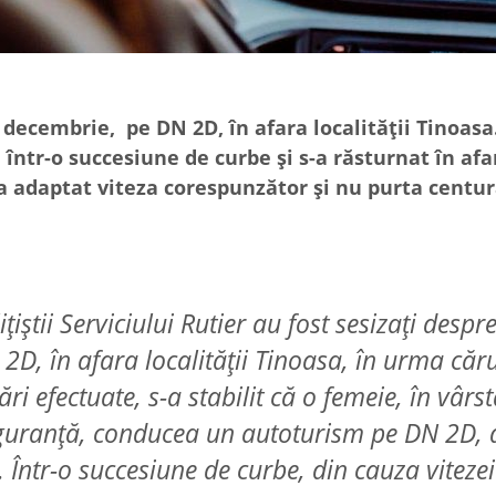
 decembrie, pe DN 2D, în afara localității Tinoasa
într-o succesiune de curbe și s-a răsturnat în afar
 a adaptat viteza corespunzător și nu purta centu
iștii Serviciului Rutier au fost sesizați despr
2D, în afara localității Tinoasa, în urma căr
ri efectuate, s-a stabilit că o femeie, în vârs
iguranță, conducea un autoturism pe DN 2D, 
. Într-o succesiune de curbe, din cauza vitezei