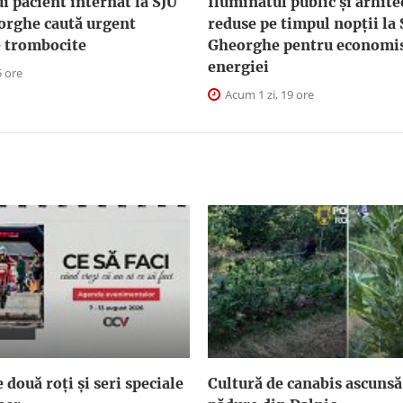
i pacient internat la SJU
Iluminatul public şi arhite
orghe caută urgent
reduse pe timpul nopţii la
e trombocite
Gheorghe pentru economis
energiei
5 ore
Acum 1 zi, 19 ore
două roți și seri speciale
Cultură de canabis ascunsă