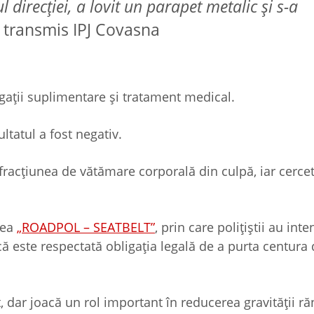
 direcției, a lovit un parapet metalic și s-a
a transmis IPJ Covasna
igații suplimentare și tratament medical.
ultatul a fost negativ.
fracțiunea de vătămare corporală din culpă, iar cercet
nea
„ROADPOL – SEATBELT”
, prin care poliţiştii au inte
 că este respectată obligația legală de a purta centura
 dar joacă un rol important în reducerea gravităţii ră