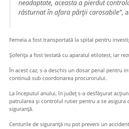
neadaptate, aceasta a pierdut controlul
răsturnat în afara părții carosabile”
, 
Femeia a fost transportată la spital pentru invest
Șoferița a fost testată cu aparatul etilotest, iar rez
În acest caz, s-a deschis un dosar penal pentru in
continuă sub coordonarea procurorului.
La începutul anului, în județ s-a desfășurat acțiu
patrularea și controlul rutier pentru a se asigura
siguranță.
Centurile de siguranţă nu pot preveni un accident,