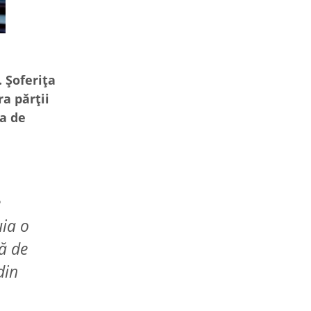
. Șoferița
a părții
ra de
e
uia o
tă de
din