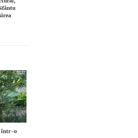
ctural,
 Sfântu
irea
 într-o