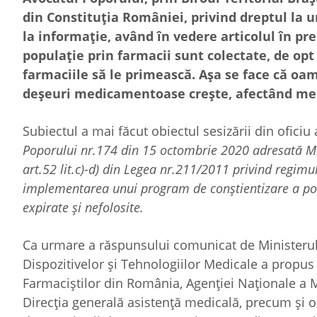
din Constituția României, privind dreptul la u
la informație, având în vedere articolul în p
populație prin farmacii sunt colectate, de opt
farmaciile să le primească. Așa se face că oam
deșeuri medicamentoase crește, afectând med
Subiectul a mai făcut obiectul sesizării din ofici
Poporului nr.174 din 15 octombrie 2020 adresată Mini
art.52 lit.c)-d) din Legea nr.211/2011 privind regimul
implementarea unui program de conștientizare a popu
expirate și nefolosite.
Ca urmare a răspunsului comunicat de Ministerul 
Dispozitivelor și Tehnologiilor Medicale a propus 
Farmaciștilor din România, Agenției Naționale a M
Direcția generală asistență medicală, precum și o î