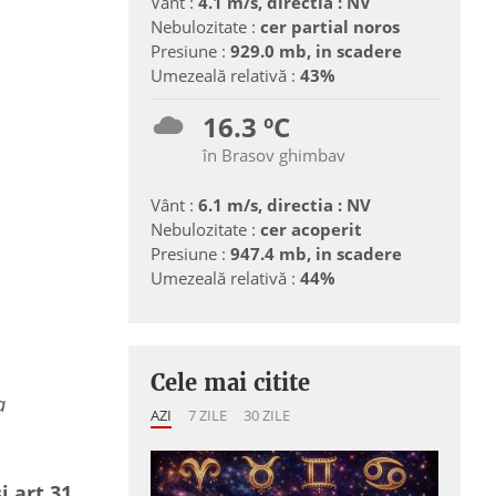
Vânt :
4.1 m/s, directia : NV
Nebulozitate :
cer partial noros
Presiune :
929.0 mb, in scadere
Umezeală relativă :
43%
16.3 ºC
în Brasov ghimbav
Vânt :
6.1 m/s, directia : NV
Nebulozitate :
cer acoperit
Presiune :
947.4 mb, in scadere
Umezeală relativă :
44%
Cele mai citite
ea
AZI
7 ZILE
30 ZILE
i art.31