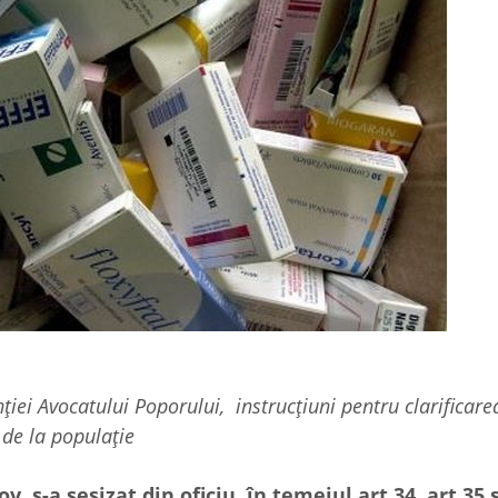
ției Avocatului Poporului, instrucțiuni pentru clarificar
de la populație
, s-a sesizat din oficiu, în temeiul art.34, art.35 ș