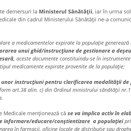
lte demersuri la
Ministerul Sănătății
, iar în urma sol
edicale din cadrul Ministerului Sănătății ne-a comuni
mplare a medicamentelor expirate la populație generează
orarea unui ghid/instrucțiune de gestionare a deșeu
esară,
aceste documente constituindu-se în instrumente 
 tipul medicamente expirate provenite de la populație;
unor instrucțiuni pentru clarificarea modalității de
form art.38 alin. c) din Ordinul ministrului sănătății nr.
a.
ve Medicale menționează că
se va implica activ în el
de informare/educare/conștientizare a populației
pri
rea în farmacii, oficine locale de distribuție sau droghe