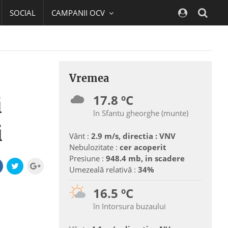
SOCIAL
CAMPANII OCV
Navig
Vremea
17.8 ºC
i
în Sfantu gheorghe (munte)
i
Vânt :
2.9 m/s, directia : VNV
Nebulozitate :
cer acoperit
Presiune :
948.4 mb, in scadere
Umezeală relativă :
34%
16.5 ºC
în Intorsura buzaului