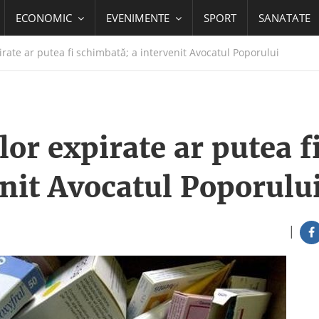
ECONOMIC
EVENIMENTE
SPORT
SANATATE
ate ar putea fi schimbată; a intervenit Avocatul Poporului
r expirate ar putea f
nit Avocatul Poporulu
|