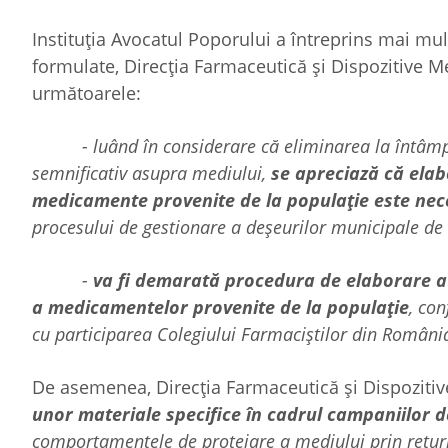
Instituția Avocatul Poporului a întreprins mai mu
formulate, Direcția Farmaceutică și Dispozitive M
următoarele:
- luând în considerare că eliminarea la întâ
semnificativ asupra mediului,
se apreciază că elab
medicamente provenite de la populație este nec
procesului de gestionare a deșeurilor municipale de
-
va fi demarată procedura de elaborare a 
a medicamentelor provenite de la populație
, con
cu participarea Colegiului Farmaciștilor din Români
De asemenea, Direcția Farmaceutică și Dispoziti
unor materiale specifice în cadrul campaniilor 
comportamentele de protejare a mediului prin returna