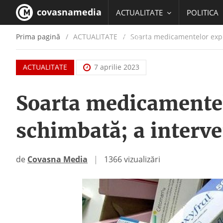
covasnamedia
ACTUALITATE
POLITICA
Prima pagină
ACTUALITATE
/
Soarta medicamentelor expir
EDUCATIE
ACTUALITATE
7 aprilie 2023
Soarta medicamentelo
schimbată; a interve
de
Covasna Media
|
1366 vizualizări