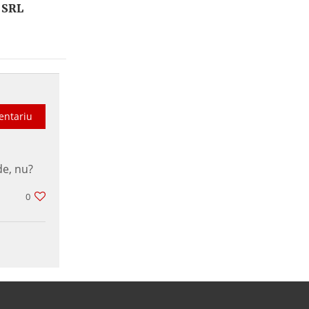
 SRL
entariu
de, nu?
0