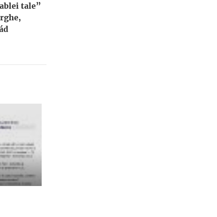
blei tale”
orghe,
ád