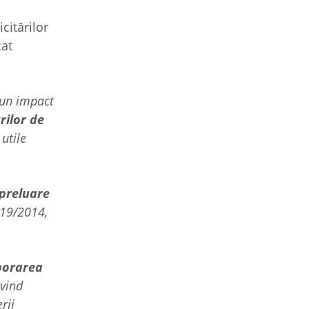
icitărilor
cat
 un impact
rilor de
utile
 preluare
119/2014,
aborarea
vind
rii