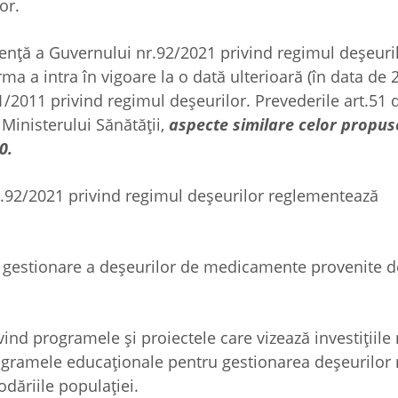
or.
ță a Guvernului nr.92/2021 privind regimul deșeuril
ma a intra în vigoare la o dată ulterioară (în data de 
/2011 privind regimul deșeurilor. Prevederile art.51 
Ministerului Sănătății,
aspecte similare celor propus
0.
r.92/2021 privind regimul deșeurilor reglementează
estionare a deșeurilor de medicamente provenite d
d programele şi proiectele care vizează investițiile
rogramele educaționale pentru gestionarea deșeurilor
dăriile populației.