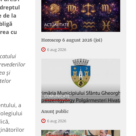
 dreptul
 de la
bligă
ACTUALITATE
area cu
Horoscop 6 august 2026 (joi)
6 aug 2026
atului
revederilor
ea și
telor
COMUNICATE
ntului, a
Anunţ public
olegiului
ică,
6 aug 2026
inătorilor