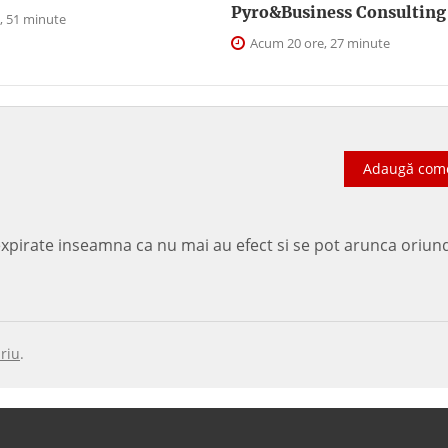
Pyro&Business Consulting
, 51 minute
Acum 20 ore, 27 minute
Adaugă com
 expirate inseamna ca nu mai au efect si se pot arunca oriun
riu
.