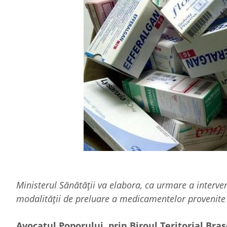
Ministerul Sănătății va elabora, ca urmare a interven
modalității de preluare a medicamentelor provenite 
Avocatul Poporului, prin Biroul Teritorial Brașov