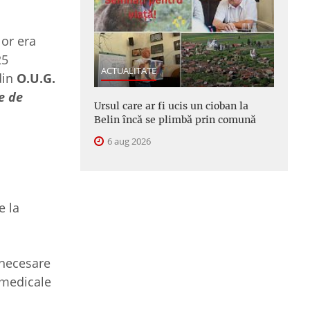
or era
25
ACTUALITATE
din
O.U.G.
e de
Ursul care ar fi ucis un cioban la
Belin încă se plimbă prin comună
6 aug 2026
e la
 necesare
 medicale