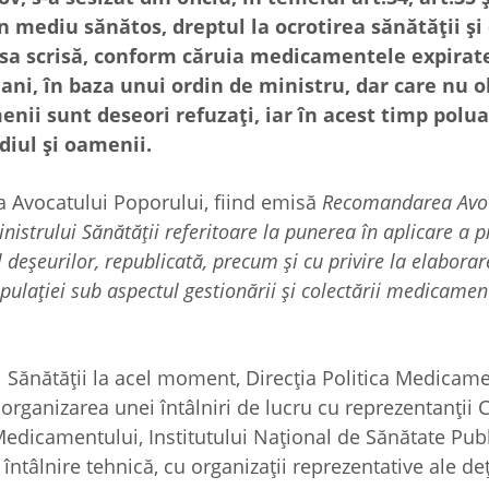
n mediu sănătos, dreptul la ocrotirea sănătății și
resa scrisă, conform căruia medicamentele expirate
 ani, în baza unui ordin de ministru, dar care nu o
enii sunt deseori refuzați, iar în acest timp polu
iul și oamenii.
u a Avocatului Poporului, fiind emisă
Recomandarea Avoc
strului Sănătății referitoare la punerea în aplicare a p
 deșeurilor, republicată, precum și cu privire la elaborar
lației sub aspectul gestionării și colectării medicamen
Sănătății la acel moment, Direcția Politica Medicame
organizarea unei întâlniri de lucru cu reprezentanții C
edicamentului, Institutului Național de Sănătate Publ
ntâlnire tehnică, cu organizații reprezentative ale deț