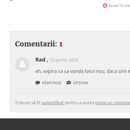
Acum 15 ore
Comentarii:
1
Rad ,
12 aprilie 2023
eh, expira ca sa vanda lotul nou, daca sint
RĂSPUNDE
OPȚIUNI
Trebuie să fii
autentificat
pentru a putea
posta un comenta