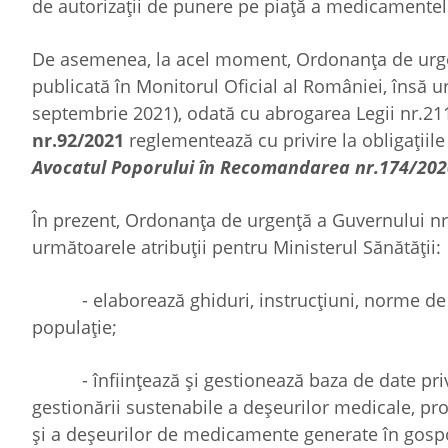
de autorizații de punere pe piață a medicamentel
De asemenea, la acel moment, Ordonanța de urgen
publicată în Monitorul Oficial al României, însă ur
septembrie 2021), odată cu abrogarea Legii nr.211
nr.92/2021
reglementează cu privire la obligațiile 
Avocatul Poporului în Recomandarea nr.174/202
În prezent, Ordonanța de urgență a Guvernului n
următoarele atribuții pentru Ministerul Sănătății:
- elaborează ghiduri, instrucțiuni, norme de g
populație;
- înființează şi gestionează baza de date privin
gestionării sustenabile a deșeurilor medicale, p
şi a deșeurilor de medicamente generate în gospo