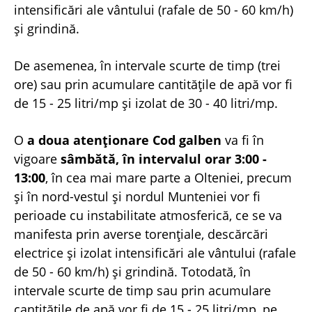
intensificări ale vântului (rafale de 50 - 60 km/h)
și grindină.
De asemenea, în intervale scurte de timp (trei
ore) sau prin acumulare cantitățile de apă vor fi
de 15 - 25 litri/mp și izolat de 30 - 40 litri/mp.
O
a doua atenționare Cod galben
va fi în
vigoare
sâmbătă, în intervalul orar 3:00 -
13:00
, în cea mai mare parte a Olteniei, precum
și în nord-vestul și nordul Munteniei vor fi
perioade cu instabilitate atmosferică, ce se va
manifesta prin averse torențiale, descărcări
electrice și izolat intensificări ale vântului (rafale
de 50 - 60 km/h) și grindină. Totodată, în
intervale scurte de timp sau prin acumulare
cantitățile de apă vor fi de 15 - 25 litri/mp, pe