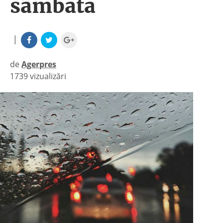
sâmbătă
|
de
Agerpres
1739 vizualizări
|