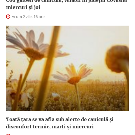
Cod galben de caniculă, valabil în judeţul Covasna
miercuri și joi
Acum 2 zile, 16 ore
Toată țara se va afla sub alerte de caniculă și
disconfort termic, marți și miercuri