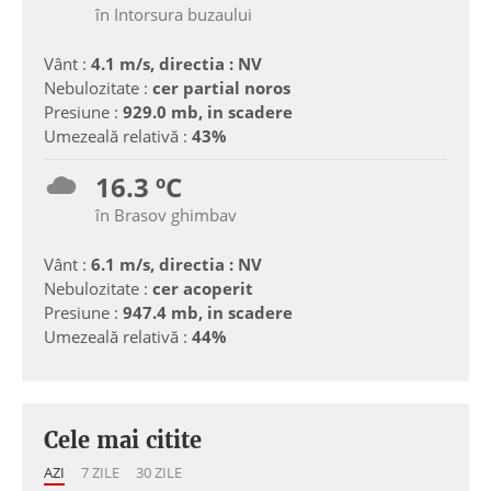
în Intorsura buzaului
Vânt :
4.1 m/s, directia : NV
Nebulozitate :
cer partial noros
Presiune :
929.0 mb, in scadere
Umezeală relativă :
43%
16.3 ºC
în Brasov ghimbav
Vânt :
6.1 m/s, directia : NV
Nebulozitate :
cer acoperit
Presiune :
947.4 mb, in scadere
Umezeală relativă :
44%
Cele mai citite
AZI
7 ZILE
30 ZILE