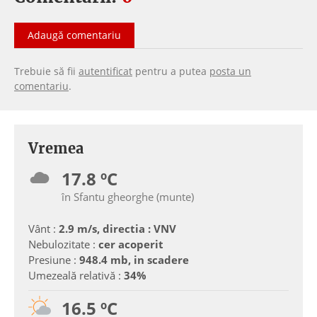
Adaugă comentariu
Trebuie să fii
autentificat
pentru a putea
posta un
comentariu
.
Vremea
17.8 ºC
în Sfantu gheorghe (munte)
Vânt :
2.9 m/s, directia : VNV
Nebulozitate :
cer acoperit
Presiune :
948.4 mb, in scadere
Umezeală relativă :
34%
16.5 ºC