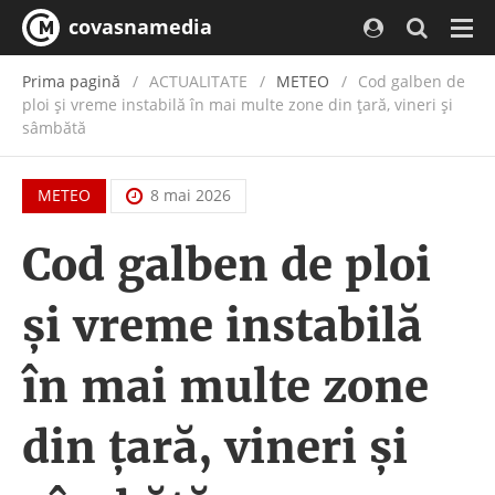
covasnamedia
Navi
Prima pagină
ACTUALITATE
/
METEO
Cod galben de
ploi și vreme instabilă în mai multe zone din țară, vineri și
sâmbătă
METEO
8 mai 2026
Cod galben de ploi
și vreme instabilă
în mai multe zone
din țară, vineri și