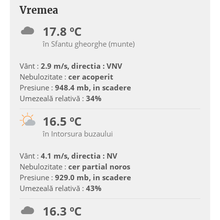
Vremea
17.8 ºC
în Sfantu gheorghe (munte)
Vânt :
2.9 m/s, directia : VNV
Nebulozitate :
cer acoperit
Presiune :
948.4 mb, in scadere
Umezeală relativă :
34%
16.5 ºC
în Intorsura buzaului
Vânt :
4.1 m/s, directia : NV
Nebulozitate :
cer partial noros
Presiune :
929.0 mb, in scadere
Umezeală relativă :
43%
16.3 ºC