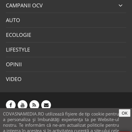
CAMPANII OCV
AUTO
ECOLOGIE
LIFESTYLE
OPINII
VIDEO
OK
COVASNAMEDIA.RO utilizează fişiere de tip cookie pentru
Abonamente
Publicitate
Mica publicitate
a personaliza și îmbunătăți experiența ta pe Website-ul
Contact
Sondaje
POLITICA COOKIE-URI & GDPR
nostru. Te informăm că ne-am actualizat politicile pentru
a integra în acestea si în activitatea curentă a site-ului cele