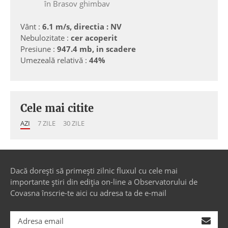
în Brasov ghimbav
Vânt :
6.1 m/s, directia : NV
Nebulozitate :
cer acoperit
Presiune :
947.4 mb, in scadere
Umezeală relativă :
44%
Cele mai citite
AZI
7 ZILE
30 ZILE
Dacă dorești să primești zilnic fluxul cu cele mai
importante știri din ediția on-line a Observatorului de
Covasna înscrie-te aici cu adresa ta de e-mail