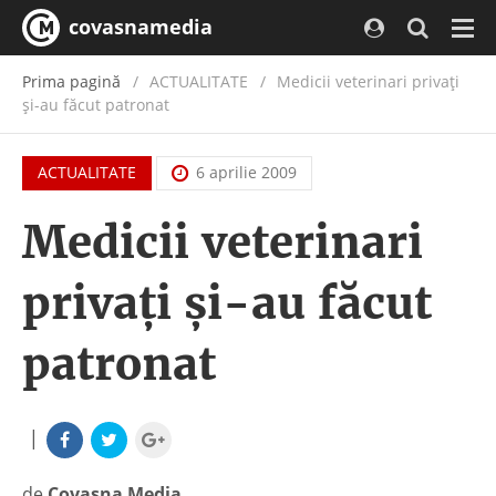
covasnamedia
Navi
Prima pagină
ACTUALITATE
/
Medicii veterinari privaţi
şi-au făcut patronat
ACTUALITATE
6 aprilie 2009
Medicii veterinari
privaţi şi-au făcut
patronat
|
de
Covasna Media