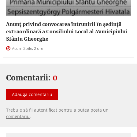
Anunţ privind convocarea întrunirii în şedinţă
extraordinară a Consiliului Local al Municipiului
Sfântu Gheorghe
Acum 2 zile, 2 ore
Comentarii:
0
Adaugă comentariu
Trebuie să fii
autentificat
pentru a putea
posta un
comentariu
.