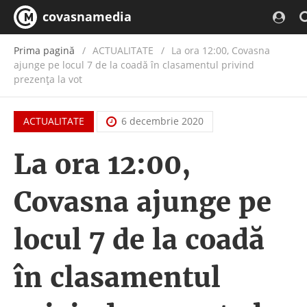
covasnamedia
Prima pagină
ACTUALITATE
/
La ora 12:00, Covasna
ajunge pe locul 7 de la coadă în clasamentul privind
prezența la vot
ACTUALITATE
6 decembrie 2020
La ora 12:00,
Covasna ajunge pe
locul 7 de la coadă
în clasamentul