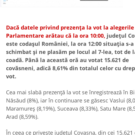
Dacă datele privind prezența la vot la alegerile
Parlamentare arătau că la ora 10:00,
județul C
este codașul României, la ora 12:00 situația s-a
schimbat și ne plasăm pe locul al 7-lea, tot de l
coadă. Până la această oră au votat 15.621 de
covăsneni, adică 8,61% din totalul celor cu drep
vot.
Cea mai slabă prezență la vot se înregistrează în Bi
Năsăud (8%), iar în continuare se găsesc Vaslui (8,0
Maramureș (8,19%), Suceava (8,33%), Satu Mare (8,
Arad (8,59%).
În ceea ce privește județul Covasna, din cei 15.621