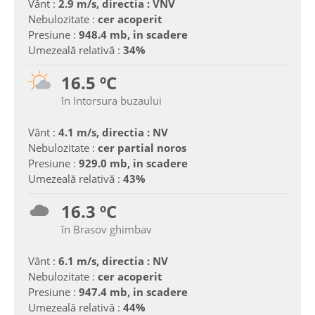
Vânt :
2.9 m/s, directia : VNV
Nebulozitate :
cer acoperit
Presiune :
948.4 mb, in scadere
Umezeală relativă :
34%
16.5 ºC
în Intorsura buzaului
Vânt :
4.1 m/s, directia : NV
Nebulozitate :
cer partial noros
Presiune :
929.0 mb, in scadere
Umezeală relativă :
43%
16.3 ºC
în Brasov ghimbav
Vânt :
6.1 m/s, directia : NV
Nebulozitate :
cer acoperit
Presiune :
947.4 mb, in scadere
Umezeală relativă :
44%