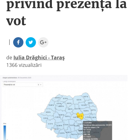
privind prezența la
vot
|
de
Iulia Drăghici - Taraș
1366 vizualizări
|