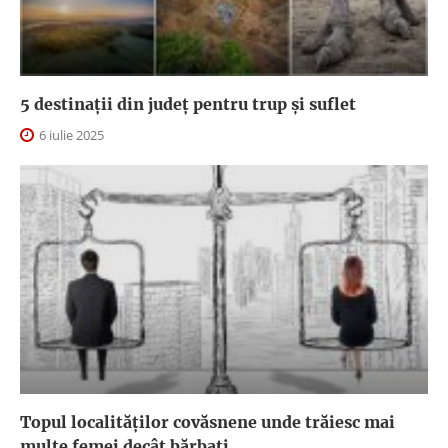
5 destinații din județ pentru trup și suflet
6 iulie 2025
Topul localităților covăsnene unde trăiesc mai
multe femei decât bărbați