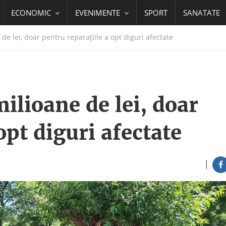
ECONOMIC
EVENIMENTE
SPORT
SANATATE
de lei, doar pentru reparațiile a opt diguri afectate
ilioane de lei, doar
opt diguri afectate
|