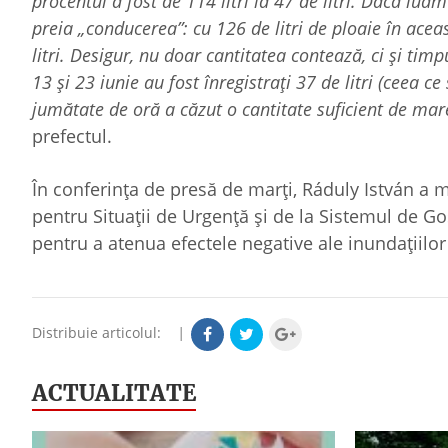
procentul a fost de 114 litri la 47 de litri. Dacă luăm
preia „conducerea”: cu 126 de litri de ploaie în ace
litri. Desigur, nu doar cantitatea contează, ci și tim
13 și 23 iunie au fost înregistrați 37 de litri (ceea ce
jumătate de oră a căzut o cantitate suficient de mar
prefectul.
În conferința de presă de marți, Ráduly István a 
pentru Situații de Urgență și de la Sistemul de Gos
pentru a atenua efectele negative ale inundațiilor
Distribuie articolul:
|
ACTUALITATE