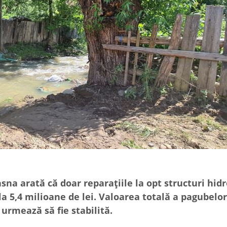
sna arată că doar reparațiile la opt structuri hid
a 5,4 milioane de lei. Valoarea totală a pagubelor
 urmează să fie stabilită.