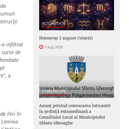
 de
drumuri
strucții
ACTUALITATE
Horoscop 7 august (vineri)
a infiltrat
7 aug 2026
e surse de
schimbate
pt
re
”, a
COMUNICATE
Anunţ privind convocarea întrunirii
în şedinţă extraordinară a
e litri în
Consiliului Local al Municipiului
în Lemnia
Sfântu Gheorghe