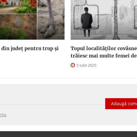
 din județ pentru trup și
Topul localităților covăsn
trăiesc mai multe femei de
5 iulie 2025
Adaugă com
riu
.