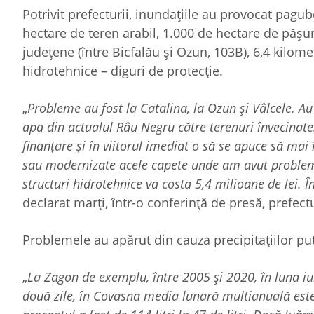
Potrivit prefecturii, inundațiile au provocat pagub
hectare de teren arabil, 1.000 de hectare de pășu
județene (între Bicfalău și Ozun, 103B), 6,4 kilome
hidrotehnice – diguri de protecție.
„
Probleme au fost la Catalina, la Ozun și Vâlcele. Au p
apa din actualul Râu Negru către terenuri învecinate.
finanțare și în viitorul imediat o să se apuce să mai
sau modernizate acele capete unde am avut probleme, 
structuri hidrotehnice va costa 5,4 milioane de lei. 
declarat marți, într-o conferință de presă, prefect
Problemele au apărut din cauza precipitațiilor pu
„
La Zagon de exemplu, între 2005 și 2020, în luna iuni
două zile, în Covasna media lunară multianuală este 