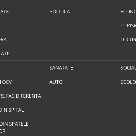
TATE
POLITICA
ECON
TURIS
ORĂ
LOCUR
CATE
SANATATE
SOCIA
I OCV
AUTO
ECOLO
RE FAC DIFERENȚA
DIN SPITAL
DIN SPATELE
LOR