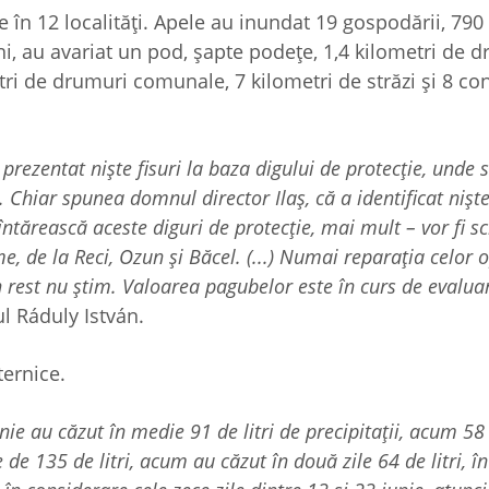
e în 12 localități. Apele au inundat 19 gospodării, 790
ni, au avariat un pod, șapte podețe, 1,4 kilometri de 
tri de drumuri comunale, 7 kilometri de străzi și 8 con
rezentat niște fisuri la baza digului de protecție, unde s-
 Chiar spunea domnul director Ilaș, că a identificat nișt
 întărească aceste diguri de protecție, mai mult – vor fi 
de la Reci, Ozun și Băcel. (...) Numai reparația celor o
În rest nu știm. Valoarea pagubelor este în curs de evalua
ul Ráduly István.
ternice.
e au căzut în medie 91 de litri de precipitații, acum 58 d
de 135 de litri, acum au căzut în două zile 64 de litri, 