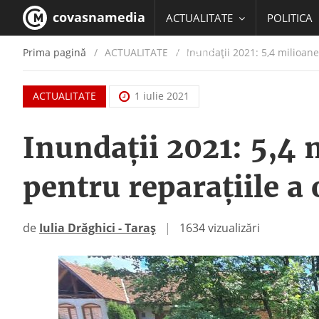
covasnamedia
ACTUALITATE
POLITICA
Prima pagină
ACTUALITATE
/
Inundații 2021: 5,4 milioane 
EDUCATIE
ACTUALITATE
1 iulie 2021
Inundații 2021: 5,4 m
pentru reparațiile a 
de
Iulia Drăghici - Taraș
|
1634 vizualizări