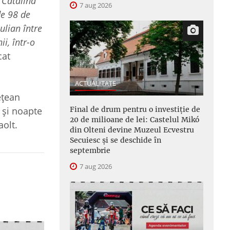
i Cătălina
7 aug 2026
de 98 de
ulian între
ii, într-o
cat
ACTUALITATE
ețean
Final de drum pentru o investiție de
i și noapte
20 de milioane de lei: Castelul Mikó
aolt.
din Olteni devine Muzeul Ecvestru
Secuiesc și se deschide în
septembrie
7 aug 2026