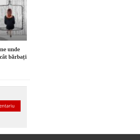
ene unde
cât bărbați
entariu