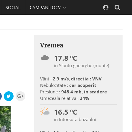
SOCIAL
CAMPANII OCV
Navig
Vremea
17.8 ºC
în Sfantu gheorghe (munte)
Vânt :
2.9 m/s, directia : VNV
Nebulozitate :
cer acoperit
Presiune :
948.4 mb, in scadere
Umezeală relativă :
34%
16.5 ºC
în Intorsura buzaului