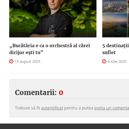
„Bucătăria e ca o orchestră al cărei
5 destinații
dirijor ești tu”
suflet
15 august 2025
6 iulie 2025
Comentarii:
0
Trebuie să fii
autentificat
pentru a putea
posta un comenta