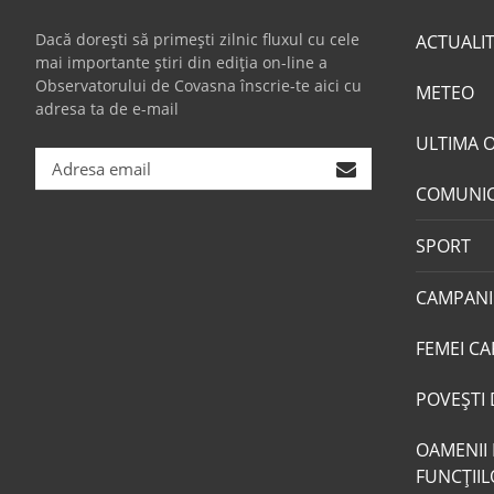
Dacă dorești să primești zilnic fluxul cu cele
ACTUALI
mai importante știri din ediția on-line a
Observatorului de Covasna înscrie-te aici cu
METEO
adresa ta de e-mail
ULTIMA 
COMUNI
SPORT
CAMPANI
FEMEI CA
POVEŞTI 
OAMENII 
FUNCŢII