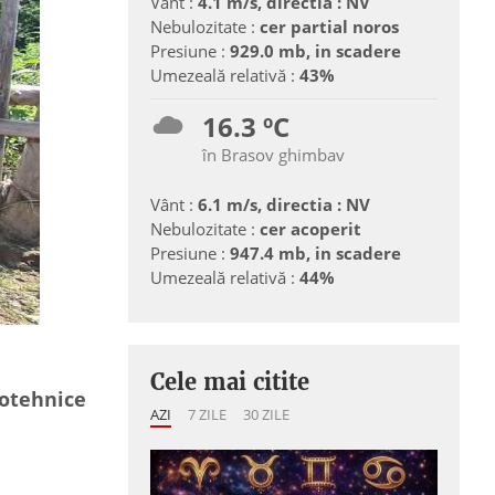
Vânt :
4.1 m/s, directia : NV
Nebulozitate :
cer partial noros
Presiune :
929.0 mb, in scadere
Umezeală relativă :
43%
16.3 ºC
în Brasov ghimbav
Vânt :
6.1 m/s, directia : NV
Nebulozitate :
cer acoperit
Presiune :
947.4 mb, in scadere
Umezeală relativă :
44%
Cele mai citite
rotehnice
AZI
7 ZILE
30 ZILE