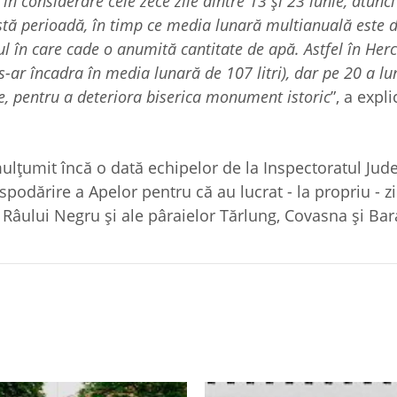
 în considerare cele zece zile dintre 13 și 23 iunie, atunc
astă perioadă, în timp ce media lunară multianuală este 
pul în care cade o anumită cantitate de apă. Astfel în Herc
 s-ar încadra în media lunară de 107 litri), dar pe 20 a lun
e, pentru a deteriora biserica monument istoric
”, a expli
mulțumit încă o dată echipelor de la Inspectoratul Jud
podărire a Apelor pentru că au lucrat - la propriu - z
 Râului Negru și ale pâraielor Tărlung, Covasna și Bar