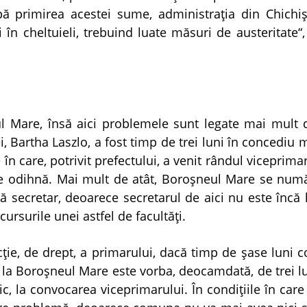
pă primirea acestei sume, administraţia din Chichi
 în cheltuieli, trebuind luate măsuri de austeritate“,
l Mare, însă aici problemele sunt legate mai mult 
Bartha Laszlo, a fost timp de trei luni în concediu m
 în care, potrivit prefectului, a venit rândul viceprima
de odihnă. Mai mult de atât, Boroşneul Mare se numă
 secretar, deoarece secretarul de aici nu este încă l
cursurile unei astfel de facultăţi.
ţie, de drept, a primarului, dacă timp de şase luni 
 la Boroşneul Mare este vorba, deocamdată, de trei lu
ic, la convocarea viceprimarului. În condiţiile în care