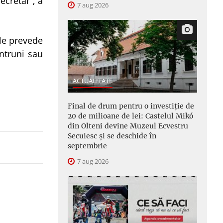
ecretar“, a
7 aug 2026
ale prevede
ntruni sau
ACTUALITATE
Final de drum pentru o investiție de
20 de milioane de lei: Castelul Mikó
din Olteni devine Muzeul Ecvestru
Secuiesc și se deschide în
septembrie
7 aug 2026