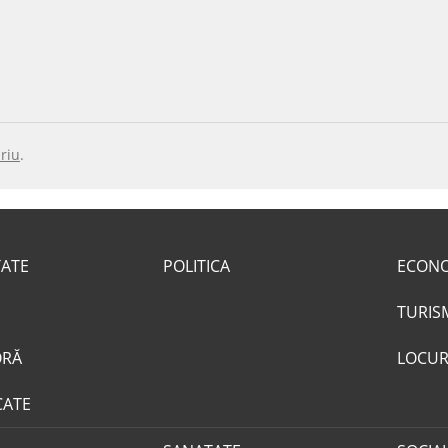
riu
.
TATE
POLITICA
ECON
TURIS
ORĂ
LOCUR
CATE