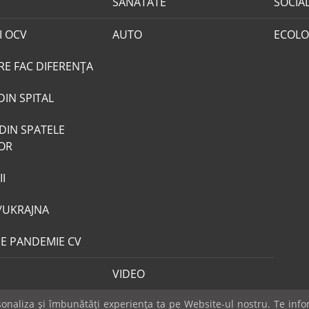
SANATATE
SOCIA
I OCV
AUTO
ECOLO
RE FAC DIFERENȚA
DIN SPITAL
DIN SPATELE
LOR
I
/UKRAJNA
DE PANDEMIE CV
VIDEO
naliza și îmbunătăți experiența ta pe Website-ul nostru. Te infor