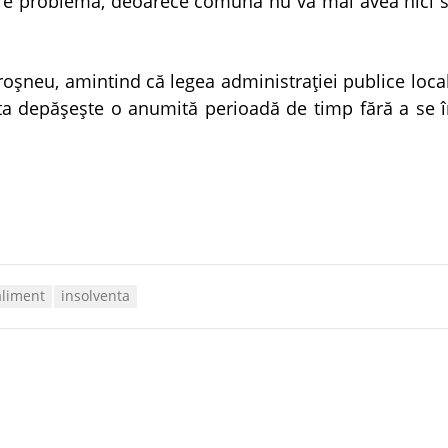
mare problemă, deoarece comuna nu va mai avea nici s
Boroşneu, amintind că legea administraţiei publice loc
sta depăşeşte o anumită perioadă de timp fără a se î
aliment
insolventa