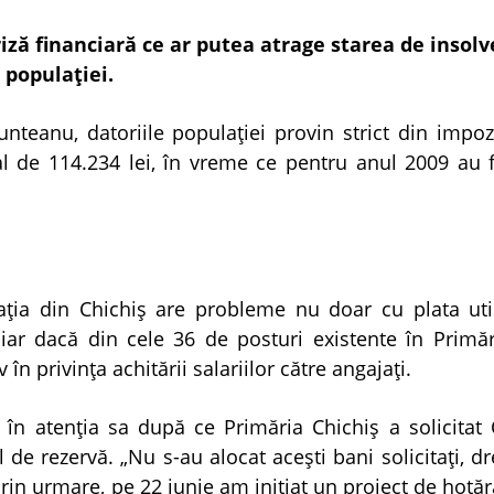
iză financiară ce ar putea atrage starea de insolv
 populaţiei.
nteanu, datoriile populaţiei provin strict din impoz
tal de 114.234 lei, în vreme ce pentru anul 2009 au 
ţia din Chichiş are probleme nu doar cu plata utilit
 chiar dacă din cele 36 de posturi existente în Primă
 privinţa achitării salariilor către angajaţi.
n atenţia sa după ce Primăria Chichiş a solicitat C
 de rezervă. „Nu s-au alocat aceşti bani solicitaţi, d
Prin urmare, pe 22 iunie am iniţiat un proiect de hotă