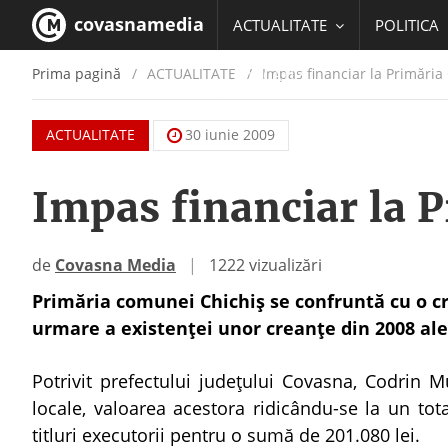
covasnamedia
ACTUALITATE
POLITICA
Prima pagină
ACTUALITATE
/
Impas financiar la Primăria
EDUCATIE
ACTUALITATE
30 iunie 2009
Impas financiar la P
de
Covasna Media
|
1222 vizualizări
Primăria comunei Chichiş se confruntă cu o cr
urmare a existenţei unor creanţe din 2008 ale
Potrivit prefectului judeţului Covasna, Codrin Mu
locale, valoarea acestora ridicându-se la un to
titluri executorii pentru o sumă de 201.080 lei.