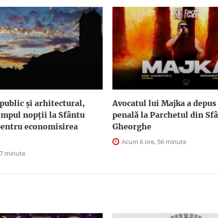
public şi arhitectural,
Avocatul lui Majka a depus
impul nopţii la Sfântu
penală la Parchetul din Sf
entru economisirea
Gheorghe
Acum 6 ore, 56 minute
 7 minute