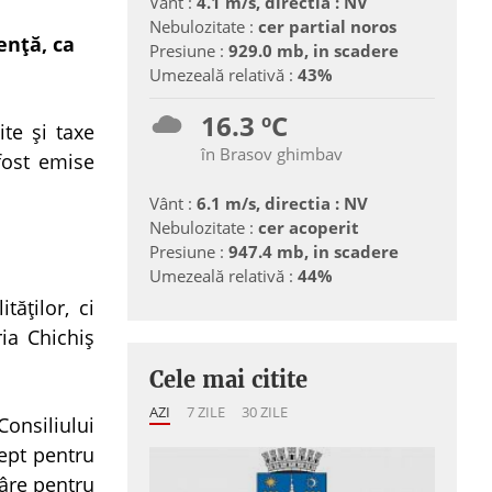
Vânt :
4.1 m/s, directia : NV
Nebulozitate :
cer partial noros
enţă, ca
Presiune :
929.0 mb, in scadere
Umezeală relativă :
43%
16.3 ºC
ite şi taxe
în Brasov ghimbav
fost emise
Vânt :
6.1 m/s, directia : NV
Nebulozitate :
cer acoperit
Presiune :
947.4 mb, in scadere
Umezeală relativă :
44%
ăţilor, ci
ria Chichiş
Cele mai citite
AZI
7 ZILE
30 ZILE
onsiliului
rept pentru
râre pentru