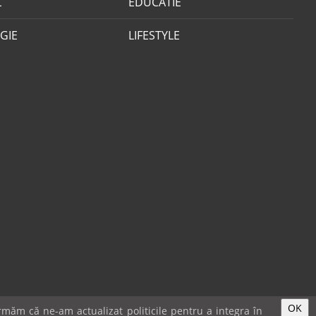
L
EDUCATIE
GIE
LIFESTYLE
OK
măm că ne-am actualizat politicile pentru a integra în