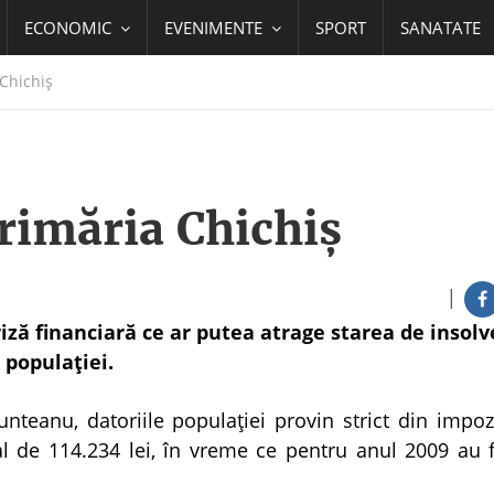
ECONOMIC
EVENIMENTE
SPORT
SANATATE
 Chichiş
rimăria Chichiş
|
iză financiară ce ar putea atrage starea de insolv
 populaţiei.
nteanu, datoriile populaţiei provin strict din impoz
tal de 114.234 lei, în vreme ce pentru anul 2009 au 