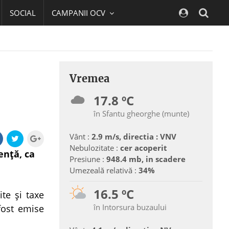
SOCIAL
CAMPANII OCV
Navig
Vremea
17.8 ºC
în Sfantu gheorghe (munte)
Vânt :
2.9 m/s, directia : VNV
Nebulozitate :
cer acoperit
enţă, ca
Presiune :
948.4 mb, in scadere
Umezeală relativă :
34%
16.5 ºC
ite şi taxe
în Intorsura buzaului
fost emise