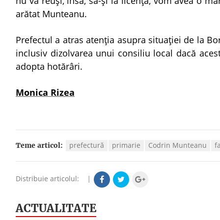
nu va reuşi, însă, să-şi ia licenţa, vom avea o 
arătat Munteanu.
Prefectul a atras atenţia asupra situaţiei de la 
inclusiv dizolvarea unui consiliu local dacă ace
adopta hotărâri.
Monica Rizea
prefectură
primarie
Codrin Munteanu
f
Teme articol:
Distribuie articolul:
|
ACTUALITATE