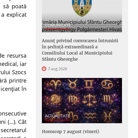
ş să poată
 a explicat
COMUNICATE
Anunţ privind convocarea întrunirii
în şedinţă extraordinară a
Consiliului Local al Municipiului
de resursa
Sfântu Gheorghe
edical, iar
7 aug 2026
rului Szocs
ră printre
icenţiat în
consecutive
ACTUALITATE
ni (…). Cât
 secretarul
Horoscop 7 august (vineri)