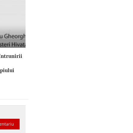
ntrunirii
piului
entariu