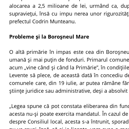
alocarea a 2,5 milioane de lei, urmând ca, du
supravieţui, însă cu impu nerea unor rigurozităţi
prefectul Codrin Munteanu.
Probleme şi la Boroşneul Mare
O altă primărie în impas este cea din Boroşneu
umană şi mai puţin de fonduri. Primarul comunei, 
acum „vine când şi când la Primărie”, în condiţiile
Levente să plece, de această dată în concediu 
comunele care, din 19 iulie, ar putea rămâne fără
ştiinţe juridice sau administrative, deşi a absolvit 
„Legea spune că pot constata eliberarea din func
acesta nu-şi poate exercita mandatul. În cazul de
despre Consiliul local, acesta s-a întrunit, sporad