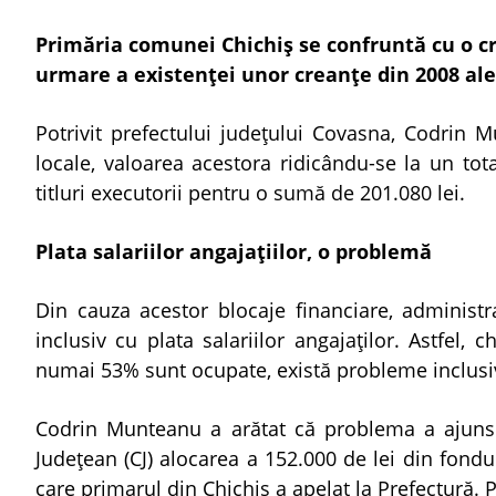
Primăria comunei Chichiş se confruntă cu o cr
urmare a existenţei unor creanţe din 2008 ale
Potrivit prefectului judeţului Covasna, Codrin Mu
locale, valoarea acestora ridicându-se la un to
titluri executorii pentru o sumă de 201.080 lei.
Plata salariilor angajaţiilor, o problemă
Din cauza acestor blocaje financiare, administra
inclusiv cu plata salariilor angajaţilor. Astfel,
numai 53% sunt ocupate, există probleme inclusiv în
Codrin Munteanu a arătat că problema a ajuns î
Judeţean (CJ) alocarea a 152.000 de lei din fondul
care primarul din Chichiş a apelat la Prefectură. 