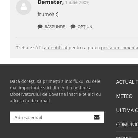
Demeter,
1 iulie 2009
frumos :)
RĂSPUNDE
OPȚIUNI
Trebuie să fii
autentificat
pentru a putea
posta un comenta
Dacă dorești să primești zilnic fluxul cu cele
ACTUALI
mai importante știri din ediția on-line a
Observatorului de Covasna înscrie-te aici cu
METEO
adresa ta de e-mail
ULTIMA 
COMUNI