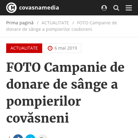
covasnamedia
Navi
Prima pagină
ACTUALITATE
/
FOTO Campanie de
donare de sânge a pompierilor covăsneni
ACTUALITATE
6 mai 2019
FOTO Campanie de
donare de sânge a
pompierilor
covăsneni