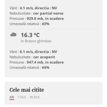
Vânt :
4.1 m/s, directia : NV
Nebulozitate :
cer partial noros
Presiune :
929.0 mb, in scadere
Umezeală relativă :
43%
16.3 ºC
în Brasov ghimbav
Vânt :
6.1 m/s, directia : NV
Nebulozitate :
cer acoperit
Presiune :
947.4 mb, in scadere
Umezeală relativă :
44%
Cele mai citite
AZI
7 ZILE
30 ZILE