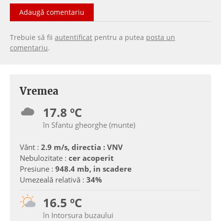
Adaugă comentariu
Trebuie să fii
autentificat
pentru a putea
posta un
comentariu
.
Vremea
17.8 ºC
în Sfantu gheorghe (munte)
Vânt :
2.9 m/s, directia : VNV
Nebulozitate :
cer acoperit
Presiune :
948.4 mb, in scadere
Umezeală relativă :
34%
16.5 ºC
în Intorsura buzaului