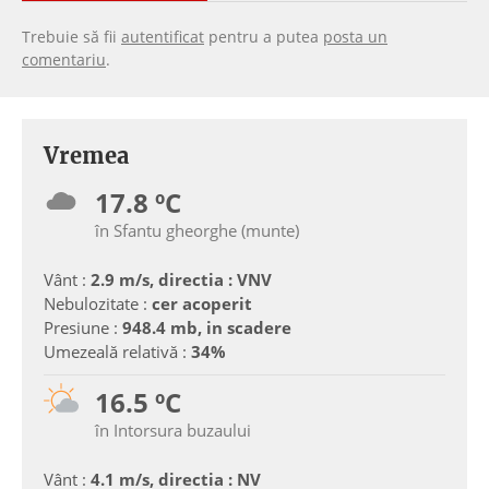
Trebuie să fii
autentificat
pentru a putea
posta un
comentariu
.
Vremea
17.8 ºC
în Sfantu gheorghe (munte)
Vânt :
2.9 m/s, directia : VNV
Nebulozitate :
cer acoperit
Presiune :
948.4 mb, in scadere
Umezeală relativă :
34%
16.5 ºC
în Intorsura buzaului
Vânt :
4.1 m/s, directia : NV