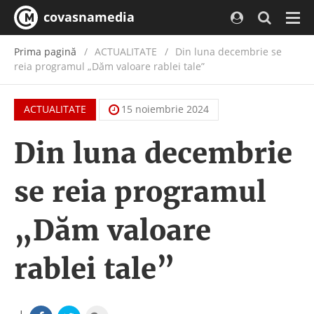
covasnamedia
Navi
Prima pagină
ACTUALITATE
/
Din luna decembrie se
reia programul „Dăm valoare rablei tale”
ACTUALITATE
15 noiembrie 2024
Din luna decembrie
se reia programul
„Dăm valoare
rablei tale”