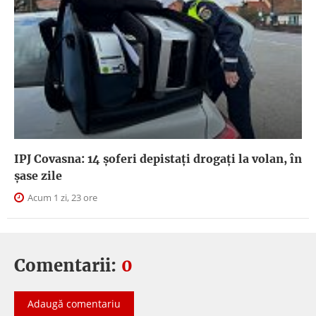
IPJ Covasna: 14 șoferi depistați drogați la volan, în
șase zile
Acum 1 zi, 23 ore
Comentarii:
0
Adaugă comentariu