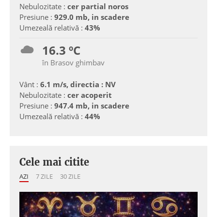
Nebulozitate :
cer partial noros
Presiune :
929.0 mb, in scadere
Umezeală relativă :
43%
16.3 ºC
în Brasov ghimbav
Vânt :
6.1 m/s, directia : NV
Nebulozitate :
cer acoperit
Presiune :
947.4 mb, in scadere
Umezeală relativă :
44%
Cele mai citite
AZI
7 ZILE
30 ZILE