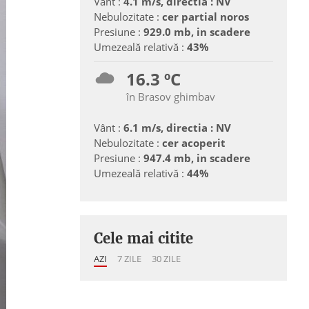
Vânt :
4.1 m/s, directia : NV
Nebulozitate :
cer partial noros
Presiune :
929.0 mb, in scadere
Umezeală relativă :
43%
16.3 ºC
în Brasov ghimbav
Vânt :
6.1 m/s, directia : NV
Nebulozitate :
cer acoperit
Presiune :
947.4 mb, in scadere
Umezeală relativă :
44%
Cele mai citite
AZI
7 ZILE
30 ZILE