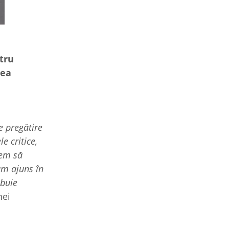
tru
rea
e pregătire
e critice,
rem să
am ajuns în
ebuie
nei