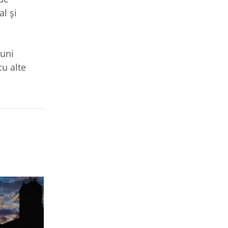
al şi
luni
cu alte