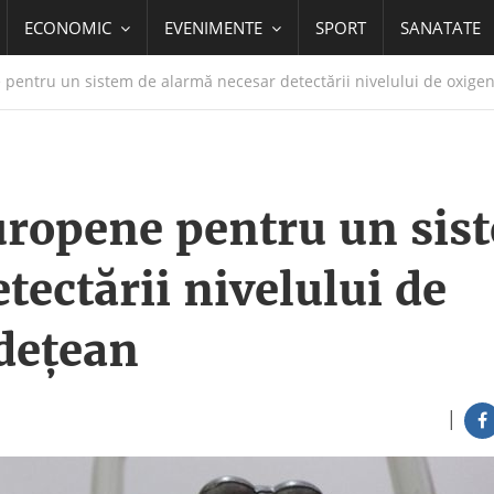
ECONOMIC
EVENIMENTE
SPORT
SANATATE
 pentru un sistem de alarmă necesar detectării nivelului de oxigen
europene pentru un sis
tectării nivelului de
udeţean
|