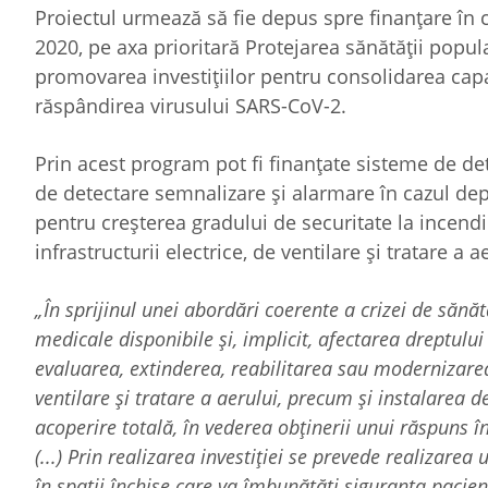
Proiectul urmează să fie depus spre finanţare în
2020, pe axa prioritară Protejarea sănătăţii popu
promovarea investiţiilor pentru consolidarea capac
răspândirea virusului SARS-CoV-2.
Prin acest program pot fi finanţate sisteme de det
de detectare semnalizare şi alarmare în cazul de
pentru creşterea gradului de securitate la incend
infrastructurii electrice, de ventilare şi tratare a 
„În sprijinul unei abordări coerente a crizei de sănă
medicale disponibile şi, implicit, afectarea dreptulu
evaluarea, extinderea, reabilitarea sau modernizarea i
ventilare şi tratare a aerului, precum şi instalarea 
acoperire totală, în vederea obţinerii unui răspuns în
(...) Prin realizarea investiţiei se prevede realizar
în spaţii închise care va îmbunătăţi siguranţa pacienţ