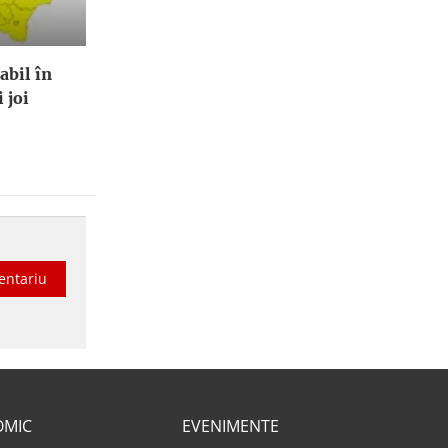
abil în
 joi
entariu
OMIC
EVENIMENTE