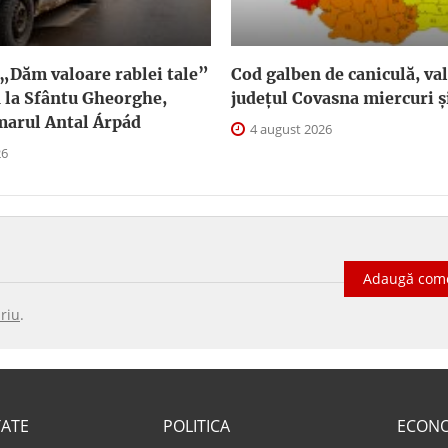
„Dăm valoare rablei tale”
Cod galben de caniculă, val
 la Sfântu Gheorghe,
judeţul Covasna miercuri și
marul Antal Árpád
4 august 2026
26
Adaugă com
riu
.
TATE
POLITICA
ECON