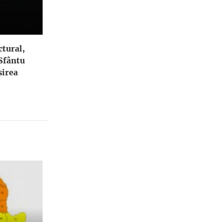
ctural,
 Sfântu
irea