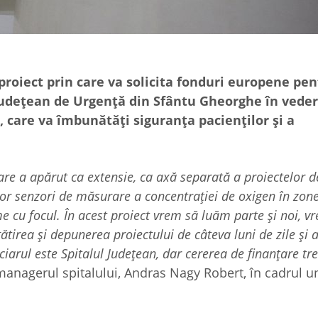
proiect prin care va solicita fonduri europene pen
 Judeţean de Urgenţă din Sfântu Gheorghe în vede
e, care va îmbunătăţi siguranţa pacienţilor şi a
re a apărut ca extensie, ca axă separată a proiectelor d
or senzori de măsurare a concentraţiei de oxigen în zonel
e cu focul. În acest proiect vrem să luăm parte şi noi, v
tirea şi depunerea proiectului de câteva luni de zile şi 
iciarul este Spitalul Judeţean, dar cererea de finanţare tr
 managerul spitalului, Andras Nagy Robert, în cadrul u