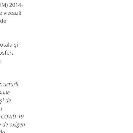
OIM) 2014-
e vizează
 de
otală şi
osferă
a
tructurii
mpune
şi de
u
za COVID-19
e de oxigen
 de