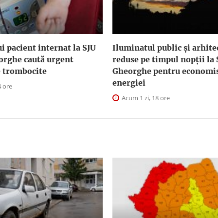
i pacient internat la SJU
Iluminatul public şi arhite
orghe caută urgent
reduse pe timpul nopţii la
e trombocite
Gheorghe pentru economis
energiei
4 ore
Acum 1 zi, 18 ore