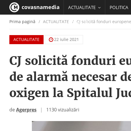
covasnamedia
ACTUALITATE
POLITICA
Prima pagină
ACTUALITATE
/
CJ solicită fonduri europene
EDUCATIE
ACTUALITATE
22 iulie 2021
CJ solicită fonduri 
de alarmă necesar de
oxigen la Spitalul J
de
Agerpres
|
1130 vizualizări