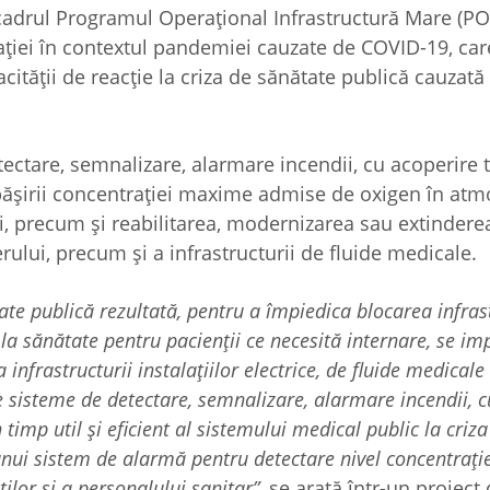
 cadrul Programul Operaţional Infrastructură Mare (P
laţiei în contextul pandemiei cauzate de COVID-19, car
ităţii de reacţie la criza de sănătate publică cauzată
ectare, semnalizare, alarmare incendii, cu acoperire t
păşirii concentraţiei maxime admise de oxigen în atm
ii, precum şi reabilitarea, modernizarea sau extindere
aerului, precum şi a infrastructurii de fluide medicale.
tate publică rezultată, pentru a împiedica blocarea infras
i la sănătate pentru pacienţii ce necesită internare, se i
nfrastructurii instalaţiilor electrice, de fluide medicale 
de sisteme de detectare, semnalizare, alarmare incendii, c
 timp util şi eficient al sistemului medical public la cri
ea unui sistem de alarmă pentru detectare nivel concentraţi
ilor şi a personalului sanitar”,
se arată într-un proiect