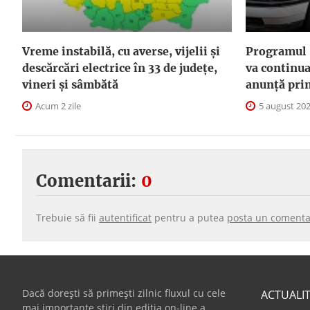
Vreme instabilă, cu averse, vijelii și
Programul 
descărcări electrice în 33 de județe,
va continua
vineri și sâmbătă
anunţă pri
Acum 2 zile
5 august 20
Comentarii:
0
Trebuie să fii
autentificat
pentru a putea
posta un comenta
Dacă dorești să primești zilnic fluxul cu cele
ACTUALI
mai importante știri din ediția on-line a