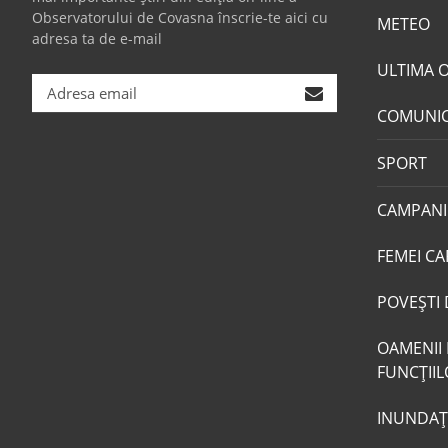
Observatorului de Covasna înscrie-te aici cu
METEO
adresa ta de e-mail
ULTIMA 
COMUNI
SPORT
CAMPANI
FEMEI CA
POVEŞTI 
OAMENII 
FUNCŢII
INUNDAŢI