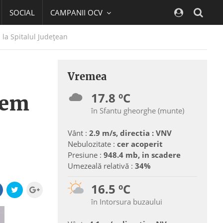
SOCIAL
CAMPANII OCV
Navig
 la Spitalul Judeţean
Vremea
17.8 ºC
tem
în Sfantu gheorghe (munte)
Vânt :
2.9 m/s, directia : VNV
Nebulozitate :
cer acoperit
Presiune :
948.4 mb, in scadere
Umezeală relativă :
34%
16.5 ºC
în Intorsura buzaului