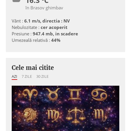
16.3 ºC
în Brasov ghimbav
Vânt :
6.1 m/s, directia : NV
Nebulozitate :
cer acoperit
Presiune :
947.4 mb, in scadere
Umezeală relativă :
44%
Cele mai citite
AZI
7 ZILE
30 ZILE