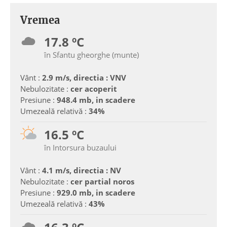
Vremea
17.8 ºC
în Sfantu gheorghe (munte)
Vânt :
2.9 m/s, directia : VNV
Nebulozitate :
cer acoperit
Presiune :
948.4 mb, in scadere
Umezeală relativă :
34%
16.5 ºC
în Intorsura buzaului
Vânt :
4.1 m/s, directia : NV
Nebulozitate :
cer partial noros
Presiune :
929.0 mb, in scadere
Umezeală relativă :
43%