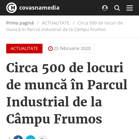
covasnamedia
Navi
Prima pagină
ACTUALITATE
/
Circa 500 de locuri de
muncă în Parcul Industrial de la Câmpu Frumos
ACTUALITATE
25 februarie 2020
Circa 500 de locuri
de muncă în Parcul
Industrial de la
Câmpu Frumos