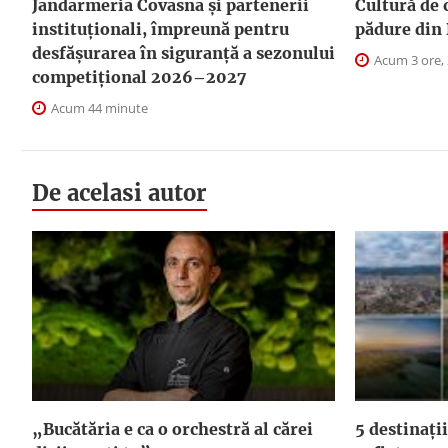
Jandarmeria Covasna și partenerii
Cultură de 
instituționali, împreună pentru
pădure din 
desfășurarea în siguranță a sezonului
Acum 3 ore,
competițional 2026–2027
Acum 44 minute
De acelasi autor
„Bucătăria e ca o orchestră al cărei
5 destinații