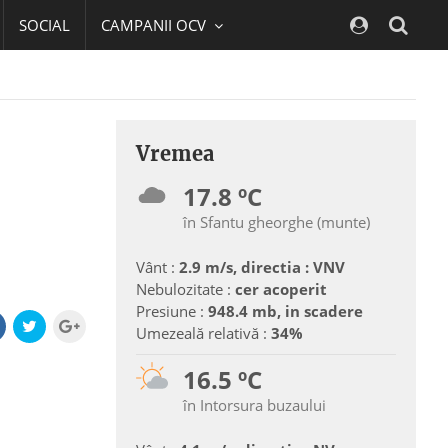
SOCIAL
CAMPANII OCV
Navig
Vremea
17.8 ºC
în Sfantu gheorghe (munte)
Vânt :
2.9 m/s, directia : VNV
Nebulozitate :
cer acoperit
Presiune :
948.4 mb, in scadere
Umezeală relativă :
34%
16.5 ºC
în Intorsura buzaului