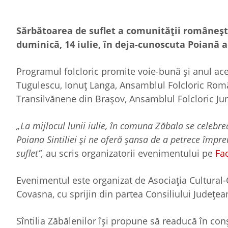
Sărbătoarea de suflet a comunității românești 
duminică, 14 iulie, în deja-cunoscuta Poiană a 
Programul folcloric promite voie-bună și anul aces
Tugulescu, Ionuț Langa, Ansamblul Folcloric Româ
Transilvănene din Brașov, Ansamblul Folcloric Juni
„La mijlocul lunii iulie, în comuna Zăbala se celebr
Poiana Sintiliei și ne oferă șansa de a petrece împre
suflet”,
au scris organizatorii evenimentului pe
Fa
Evenimentul este organizat de Asociaţia Cultural-C
Covasna, cu sprijin din partea Consiliului Județea
Sîntilia Zăbălenilor îşi propune să readucă în conş