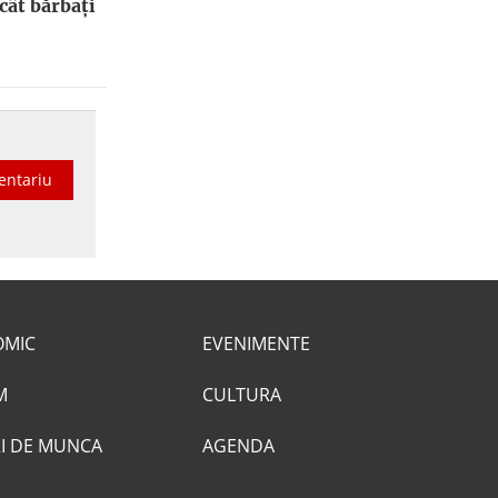
cât bărbați
entariu
OMIC
EVENIMENTE
M
CULTURA
I DE MUNCA
AGENDA