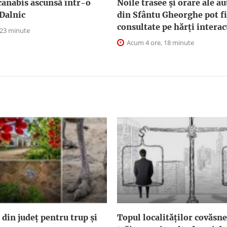
canabis ascunsă într-o
Noile trasee și orare ale a
Dalnic
din Sfântu Gheorghe pot fi
consultate pe hărți interac
 23 minute
Acum 4 ore, 18 minute
 din județ pentru trup și
Topul localităților covăsn