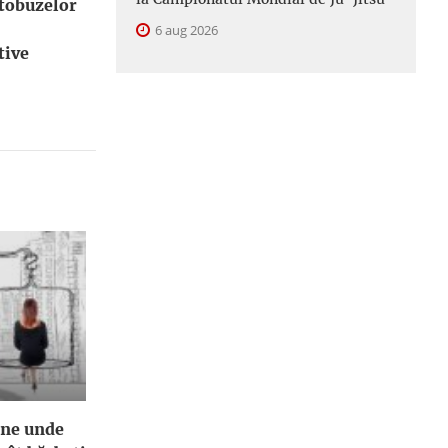
utobuzelor
6 aug 2026
tive
ene unde