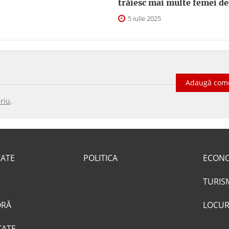
trăiesc mai multe femei de
5 iulie 2025
Adaugă com
riu
.
TATE
POLITICA
ECON
TURIS
ORĂ
LOCUR
CATE