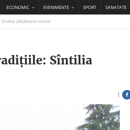
ECONOMIC
EVENIMENTE
SPORT
SANATATE
: Sîntilia Zăbăleană revine!
adițiile: Sîntilia
|