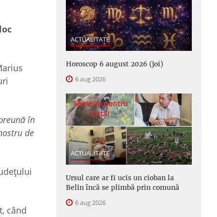
loc
ACTUALITATE
Horoscop 6 august 2026 (joi)
Marius
6 aug 2026
ri
mpreună în
nostru de
ACTUALITATE
Județului
Ursul care ar fi ucis un cioban la
Belin încă se plimbă prin comună
6 aug 2026
t, când