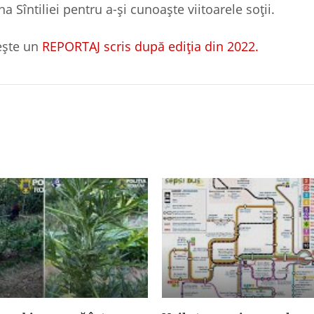
 Sîntiliei pentru a-şi cunoaşte viitoarele soţii.
tește un
REPORTAJ scris după ediția din 2022.