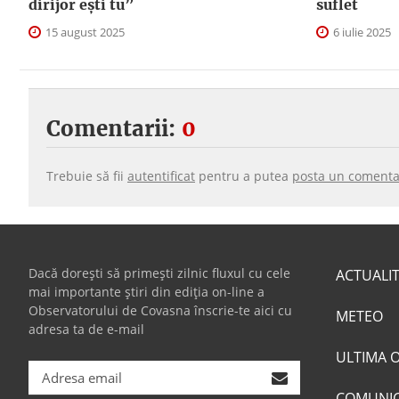
dirijor ești tu”
suflet
15 august 2025
6 iulie 2025
Comentarii:
0
Trebuie să fii
autentificat
pentru a putea
posta un comenta
Dacă dorești să primești zilnic fluxul cu cele
ACTUALI
mai importante știri din ediția on-line a
Observatorului de Covasna înscrie-te aici cu
METEO
adresa ta de e-mail
ULTIMA 
COMUNI