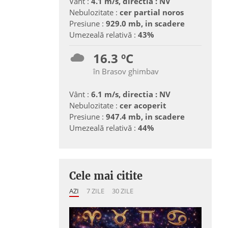
Vânt :
4.1 m/s, directia : NV
Nebulozitate :
cer partial noros
Presiune :
929.0 mb, in scadere
Umezeală relativă :
43%
16.3 ºC
în Brasov ghimbav
Vânt :
6.1 m/s, directia : NV
Nebulozitate :
cer acoperit
Presiune :
947.4 mb, in scadere
Umezeală relativă :
44%
Cele mai citite
AZI
7 ZILE
30 ZILE