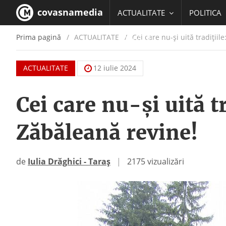
covasnamedia
ACTUALITATE
POLITICA
Prima pagină
ACTUALITATE
/
Cei care nu-și uită tradițiile
EDUCATIE
ACTUALITATE
12 iulie 2024
Cei care nu-și uită tr
Zăbăleană revine!
de
Iulia Drăghici - Taraș
|
2175 vizualizări