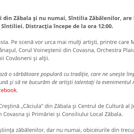
din Zăbala și nu numai, Sîntilia Zăbălenilor, are 
Sîntiliei. Distracția începe de la ora 12:00.
ta. Pe scenă vor urca mai mulți artiști, printre care 
nașul, Corul Voineștenii din Covasna, Orchestra Plaiu
i Covăsneni și alții.
ează o sărbătoare populară cu tradiție, care ne unește î
ună și să ne bucurăm de artiști talentați la evenimentul 
cebook
.
reştină „Căciula” din Zăbala și Centrul de Cultură al 
n Covasna și Primăriei și Consiliului Local Zăbala.
tiinţa zăbălenilor, dar nu numai, obiceiurile din trecu