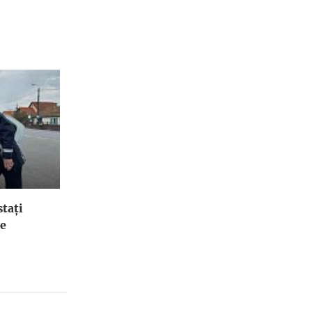
stați
le