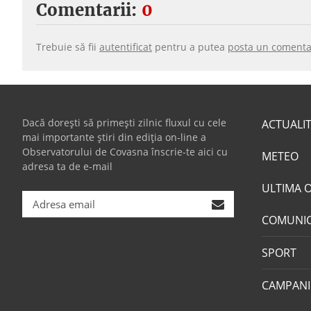
Comentarii:
0
Trebuie să fii
autentificat
pentru a putea
posta un comenta
Dacă dorești să primești zilnic fluxul cu cele
ACTUALI
mai importante știri din ediția on-line a
Observatorului de Covasna înscrie-te aici cu
METEO
adresa ta de e-mail
ULTIMA 
COMUNI
SPORT
CAMPANI