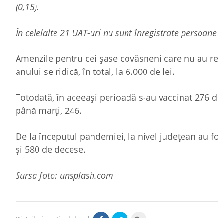
(0,15).
În celelalte 21 UAT-uri nu sunt înregistrate persoane
Amenzile pentru cei șase covăsneni care nu au res
anului se ridică, în total, la 6.000 de lei.
Totodată, în aceeași perioadă s-au vaccinat 276 
până marți, 246.
De la începutul pandemiei, la nivel județean au f
și 580 de decese.
Sursa foto: unsplash.com