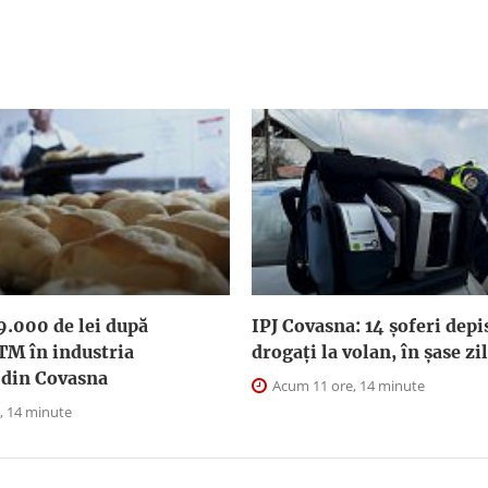
9.000 de lei după
IPJ Covasna: 14 șoferi depi
TM în industria
drogați la volan, în șase zi
 din Covasna
Acum 11 ore, 14 minute
, 14 minute