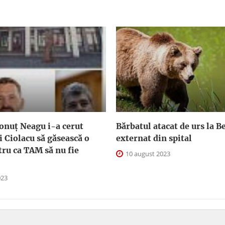
onuț Neagu i-a cerut
Bărbatul atacat de urs la Be
 Ciolacu să găsească o
externat din spital
tru ca TAM să nu fie
10 august 2023
023