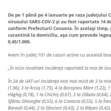
De pe 1 până pe 4 ianuarie pe raza județului C
virusului SARS-COV-2 și au fost raportate 14 d
conform Prefecturii Covasna. În același timp, 
carantină la domiciliu, așa cum prevede legea.
0,45/1.000.
Avem în județ 101 de cazuri active cu această boa
„În nicio localitate incidența raportată la mia de loc
În 24 de UAT-uri incidența este mai mică de 3 la mie,
(1,96), 3 la Arcuș (1,75), 4 la Boroșneu Mare (1,22), 
Hăghig (0,78), 1 la Chichiș (0,67), 3 la Zăbala (0,64), 
Sfântu Gheorghe (0,55), 6 la Covasna (0,55), 5 la Înto
Baraolt (0,44), 2 la Sânzieni (0,43), 2 la Bățani (0,42)