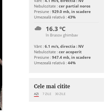
Vânt :
4.1 m/s, directia : NV
Nebulozitate :
cer partial noros
Presiune :
929.0 mb, in scadere
Umezeală relativă :
43%
16.3 ºC
în Brasov ghimbav
Vânt :
6.1 m/s, directia : NV
Nebulozitate :
cer acoperit
Presiune :
947.4 mb, in scadere
Umezeală relativă :
44%
Cele mai citite
AZI
7 ZILE
30 ZILE