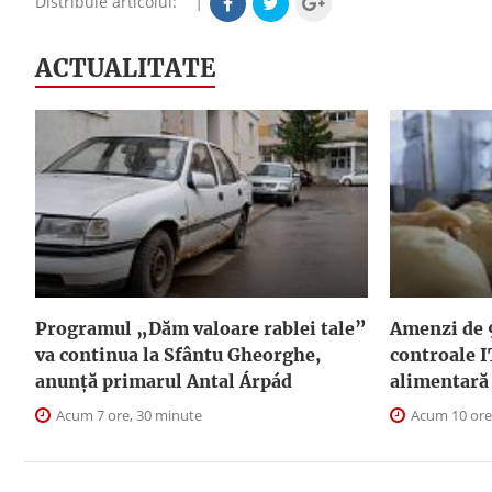
Distribuie articolul:
|
ACTUALITATE
Programul „Dăm valoare rablei tale”
Amenzi de 
va continua la Sfântu Gheorghe,
controale I
anunţă primarul Antal Árpád
alimentară
Acum 7 ore, 30 minute
Acum 10 ore