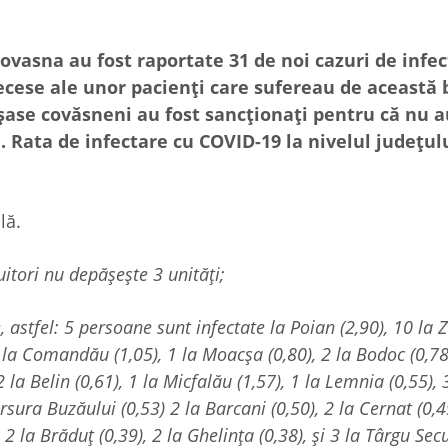
ovasna au fost raportate 31 de noi cazuri de infec
ecese ale unor pacienți care sufereau de această 
șase covăsneni au fost sancționați pentru că nu a
 Rata de infectare cu COVID-19 la nivelul județul
lă.
uitori nu depășește 3 unități;
 astfel: 5 persoane sunt infectate la Poian (2,90), 10 la
1 la Comandău (1,05), 1 la Moacșa (0,80), 2 la Bodoc (0,78)
2 la Belin (0,61), 1 la Micfalău (1,57), 1 la Lemnia (0,55), 
rsura Buzăului (0,53) 2 la Barcani (0,50), 2 la Cernat (0,49
, 2 la Brăduț (0,39), 2 la Ghelința (0,38), și 3 la Târgu Sec