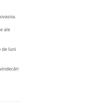
 Covasna.
e ale
 de luni
 vindecări