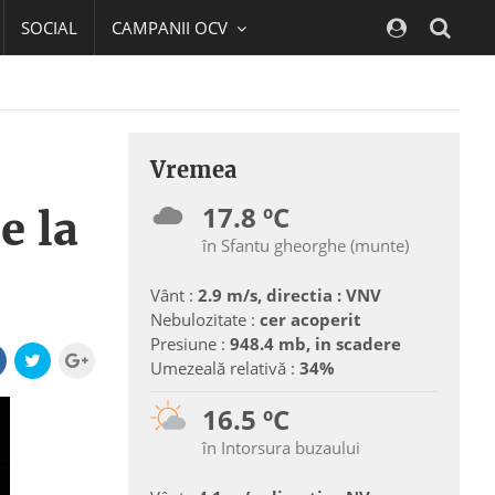
SOCIAL
CAMPANII OCV
Navig
Vremea
17.8 ºC
e la
în Sfantu gheorghe (munte)
Vânt :
2.9 m/s, directia : VNV
Nebulozitate :
cer acoperit
Presiune :
948.4 mb, in scadere
Umezeală relativă :
34%
16.5 ºC
în Intorsura buzaului