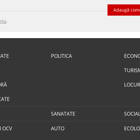
Adaugă com
riu
.
TATE
POLITICA
ECON
TURIS
ORĂ
LOCUR
CATE
SANATATE
SOCIA
I OCV
AUTO
ECOLO