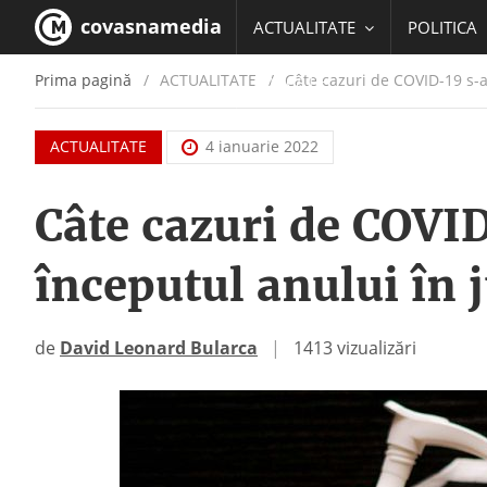
covasnamedia
ACTUALITATE
POLITICA
Prima pagină
ACTUALITATE
/
Câte cazuri de COVID-19 s-au
EDUCATIE
ACTUALITATE
4 ianuarie 2022
Câte cazuri de COVID
începutul anului în 
de
David Leonard Bularca
|
1413 vizualizări