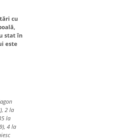
tări cu
boală,
u stat în
ui este
 Zagon
, 2 la
35 la
), 4 la
uiesc