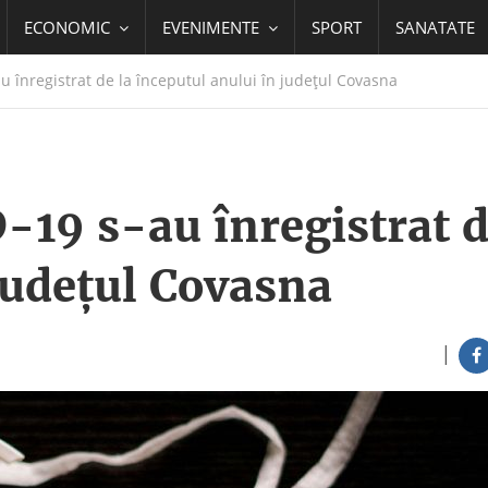
ECONOMIC
EVENIMENTE
SPORT
SANATATE
 înregistrat de la începutul anului în județul Covasna
-19 s-au înregistrat d
județul Covasna
|