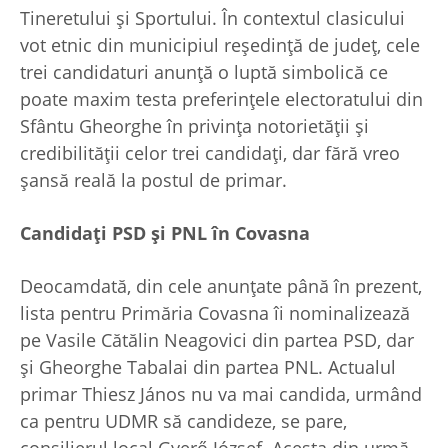
Tineretului şi Sportului. În contextul clasicului
vot etnic din municipiul reședință de județ, cele
trei candidaturi anunță o luptă simbolică ce
poate maxim testa preferințele electoratului din
Sfântu Gheorghe în privința notorietății și
credibilității celor trei candidați, dar fără vreo
șansă reală la postul de primar.
Candidați PSD și PNL în Covasna
Deocamdată, din cele anunțate până în prezent,
lista pentru Primăria Covasna îi nominalizează
pe Vasile Cătălin Neagovici din partea PSD, dar
și Gheorghe Tabalai din partea PNL. Actualul
primar Thiesz János nu va mai candida, urmând
ca pentru UDMR să candideze, se pare,
consilierul local Gyerő József. Acesta din urmă