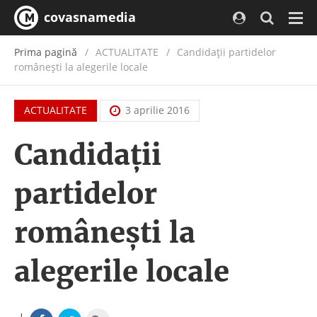
covasnamedia
Navi
Prima pagină
ACTUALITATE
/
Candidații partidelor
românești la alegerile locale
ACTUALITATE
3 aprilie 2016
Candidații
partidelor
românești la
alegerile locale