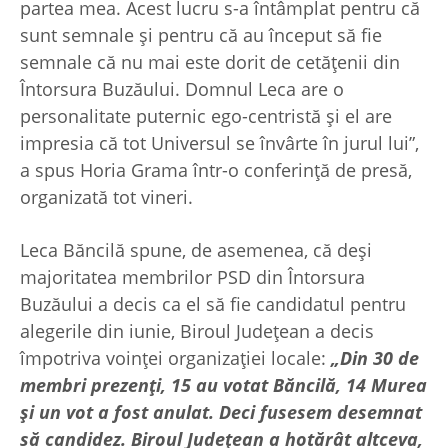
partea mea. Acest lucru s-a întâmplat pentru că
sunt semnale şi pentru că au început să fie
semnale că nu mai este dorit de cetăţenii din
Întorsura Buzăului. Domnul Leca are o
personalitate puternic ego-centristă şi el are
impresia că tot Universul se învârte în jurul lui”,
a spus Horia Grama într-o conferinţă de presă,
organizată tot vineri.
Leca Băncilă spune, de asemenea, că deşi
majoritatea membrilor PSD din Întorsura
Buzăului a decis ca el să fie candidatul pentru
alegerile din iunie, Biroul Judeţean a decis
împotriva voinţei organizaţiei locale:
„Din 30 de
membri prezenţi, 15 au votat Băncilă, 14 Murea
şi un vot a fost anulat. Deci fusesem desemnat
să candidez. Biroul Judeţean a hotărât altceva,