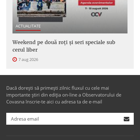
ACTUALITATE
Weekend pe două roți și seri speciale sub
cerul liber
7 aug 2026
Dacă dorești să primești zilnic fluxul cu cele mai
importante știri din ediția on-line a Observatorului de
Covasna înscrie-te aici cu adresa ta de e-mail