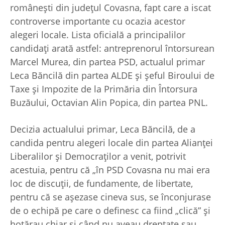
româneşti din judeţul Covasna, fapt care a iscat
controverse importante cu ocazia acestor
alegeri locale. Lista oficială a principalilor
candidaţi arată astfel: antreprenorul întorsurean
Marcel Murea, din partea PSD, actualul primar
Leca Băncilă din partea ALDE şi şeful Biroului de
Taxe şi Impozite de la Primăria din Întorsura
Buzăului, Octavian Alin Popica, din partea PNL.
Decizia actualului primar, Leca Băncilă, de a
candida pentru alegeri locale din partea Alianţei
Liberalilor şi Democraţilor a venit, potrivit
acestuia, pentru că „în PSD Covasna nu mai era
loc de discuţii, de fundamente, de libertate,
pentru că se aşezase cineva sus, se înconjurase
de o echipă pe care o definesc ca fiind „clică” şi
hotărau chiar şi când nu aveau dreptate sau