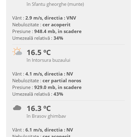
în Sfantu gheorghe (munte)
Vânt :
2.9 m/s, directia : VNV
Nebulozitate :
cer acoperit
Presiune :
948.4 mb, in scadere
Umezeală relativă :
34%
16.5 ºC
în Intorsura buzaului
Vânt :
4.1 m/s, directia : NV
Nebulozitate :
cer partial noros
Presiune :
929.0 mb, in scadere
Umezeală relativă :
43%
16.3 ºC
în Brasov ghimbav
Vânt :
6.1 m/s, directia : NV
Nebulozitate :
cer acoperit