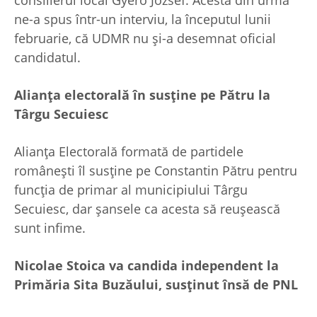
ne-a spus într-un interviu, la începutul lunii
februarie, că UDMR nu şi-a desemnat oficial
candidatul.
Alianț
a electorală în sus
ț
ine pe Pătru la
Târgu Secuiesc
Alianța Electorală formată de partidele
românești îl susține pe Constantin Pătru pentru
funcția de primar al municipiului Târgu
Secuiesc, dar şansele ca acesta să reuşească
sunt infime.
Nicolae Stoica va candida independent la
Primăria Sita Buzăului, sus
ț
inut însă de PNL