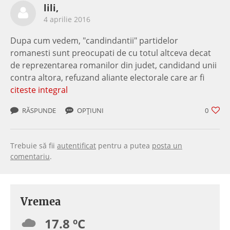
lili,
4 aprilie 2016
Dupa cum vedem, "candindantii" partidelor
romanesti sunt preocupati de cu totul altceva decat
de reprezentarea romanilor din judet, candidand unii
contra altora, refuzand aliante electorale care ar fi
citeste integral
RĂSPUNDE
OPȚIUNI
0
Trebuie să fii
autentificat
pentru a putea
posta un
comentariu
.
Vremea
17.8 ºC