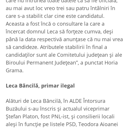
care nu întrunea toate datele ca să fie oficială,
au mai avut loc vreo trei sau patru întâlniri în
care s-a stabilit clar cine este candidatul.
Aceasta a fost încă o consultare la care a
încercat domnul Leca să forţeze cumva, deşi
până la data respectivă anunţase că nu mai vrea
să candideze. Atributele stabilirii în final a
candidaţilor sunt ale Comitetului judeţean şi ale
Biroului Permanent Judeţean”, a punctat Horia
Grama.
Leca Băncilă, primar ilegal
Alături de Leca Băncilă, în ALDE Întorsura
Buzăului s-au înscris şi actualul viceprimar
Ştefan Platon, fost PNL-ist, şi consilierii locali
aleşi în funcţie pe listele PSD, Teodora Aioanei