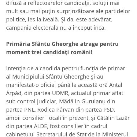
difuză a reflectoarelor candidații, soluții mai
mult sau mai puțin surprinzătoare ale partidelor
politice, ies la iveală. Și da, este adevărat,
campania electorală nu a început încă.
Primăria Sfântu Gheorghe atrage pentru
moment trei candida
ți români!
Intenția de a candida pentru funcția de primar
al Municipiului Sfântu Gheorghe și-au
manifestat-o oficial până la această oră Antal
Árpád, din partea UDMR, actualul primar aflat
sub control judiciar, Mădălin Guruianu din
partea PNL, Rodica Pârvan din partea PSD,
ambii consilieri locali în prezent, și Cătălin Lazăr
din partea ALDE, fost consilier în cadrul
cabinetului Secretarului de Stat de la Ministerul