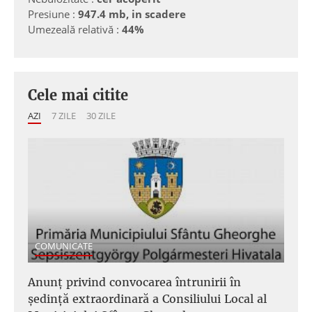
Presiune :
947.4 mb, in scadere
Umezeală relativă :
44%
Cele mai citite
AZI
7 ZILE
30 ZILE
COMUNICATE
Anunţ privind convocarea întrunirii în
şedinţă extraordinară a Consiliului Local al