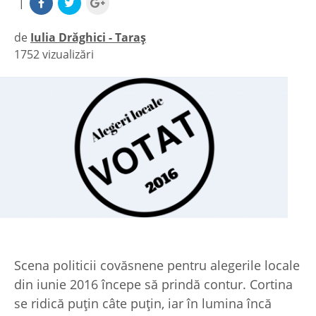
|
de
Iulia Drăghici - Taraș
1752 vizualizări
|
Scena politicii covăsnene pentru alegerile locale
din iunie 2016 începe să prindă contur. Cortina
se ridică puțin câte puțin, iar în lumina încă