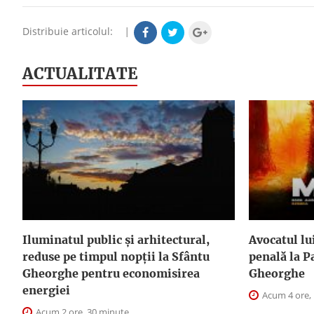
Distribuie articolul:
|
ACTUALITATE
Iluminatul public şi arhitectural,
Avocatul lu
reduse pe timpul nopţii la Sfântu
penală la P
Gheorghe pentru economisirea
Gheorghe
energiei
Acum 4 ore,
Acum 2 ore, 30 minute