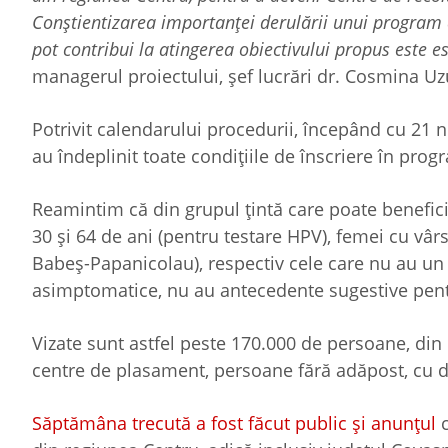
Conștientizarea importanței derulării unui program de
pot contribui la atingerea obiectivului propus este es
managerul proiectului, șef lucrări dr. Cosmina U
Potrivit calendarului procedurii, începând cu 21 n
au îndeplinit toate condițiile de înscriere în pro
Reamintim că din grupul țintă care poate benefici
30 și 64 de ani (pentru testare HPV), femei cu vâr
Babeş-Papanicolau), respectiv cele care nu au un 
asimptomatice, nu au antecedente sugestive pentr
Vizate sunt astfel peste 170.000 de persoane, din
centre de plasament, persoane fără adăpost, cu diz
Săptămâna trecută a fost făcut public și anunțul
c