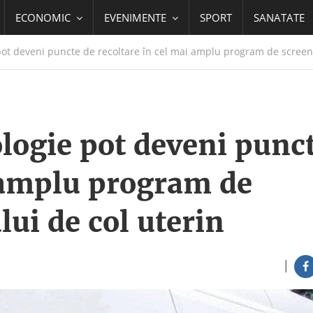
ECONOMIC
EVENIMENTE
SPORT
SANATATE
ot deveni puncte de recoltare în cel mai amplu program de screeni
logie pot deveni punc
i amplu program de
lui de col uterin
|