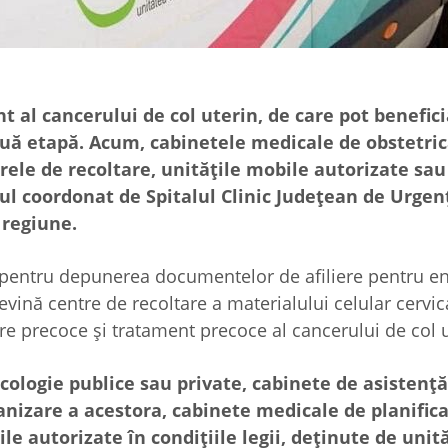
 al cancerului de col uterin, de care pot benefici
ouă etapă. Acum, cabinetele medicale de obstetric
ntrele de recoltare, unitățile mobile autorizate sa
tul coordonat de Spitalul Clinic Județean de Urgen
 regiune.
pentru depunerea documentelor de afiliere pentru ent
vină centre de recoltare a materialului celular cervic
re precoce și tratament precoce al cancerului de col u
cologie publice sau private, cabinete de asistenţă
nizare a acestora, cabinete medicale de planific
le autorizate în condițiile legii, deţinute de unită