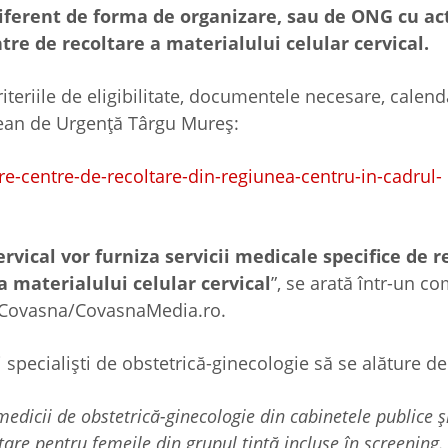
diferent de forma de organizare, sau de ONG cu ac
tre de recoltare a materialului celular cervical.
iteriile de eligibilitate, documentele necesare, calend
deţean de Urgenţă Târgu Mureş:
re-centre-de-recoltare-din-regiunea-centru-in-cadrul-
rvical vor furniza servicii medicale specifice de r
a materialului celular cervical
”, se arată într-un c
de Covasna/CovasnaMedia.ro.
 specialiști de obstetrică-ginecologie să se alăture 
 medicii de obstetrică-ginecologie din cabinetele publice ş
are pentru femeile din grupul țintă incluse în screening.