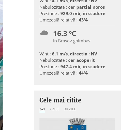
Vânt :
4.1 m/s, directia : NV
Nebulozitate :
cer partial noros
Presiune :
929.0 mb, in scadere
Umezeală relativă :
43%
16.3 ºC
în Brasov ghimbav
Vânt :
6.1 m/s, directia : NV
Nebulozitate :
cer acoperit
Presiune :
947.4 mb, in scadere
Umezeală relativă :
44%
Cele mai citite
AZI
7 ZILE
30 ZILE