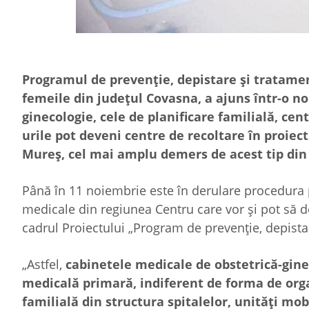
Programul de prevenție, depistare și tratament
femeile din județul Covasna, a ajuns într-o n
ginecologie, cele de planificare familială, ce
urile pot deveni centre de recoltare în proiec
Mureș, cel mai amplu demers de acest tip din
Până în 11 noiembrie este în derulare procedura 
medicale din regiunea Centru care vor și pot să de
cadrul Proiectului „Program de prevenție, depista
„Astfel,
cabinetele medicale de obstetrică-gine
medicală primară, indiferent de forma de orga
familială din structura spitalelor, unităţi mobi