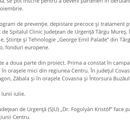
a, se pot înscrie pentru a deveni parteneri în derular
 noiembrie.
Program de prevenție, depistare precoce și tratament p
t de Spitalul Clinic Județean de Urgență Târgu Mureș, 
e, Științe și Tehnologie „George Emil Palade” din Târ
ro, fonduri europene.
ste a doua parte din proiect. Prima a constat în campa
u în orașele mici din regiunea Centru. În județul Covas
Zagon, Zăbala și în orașele Covasna și Întorsura Buzău
lunii iulie.
 Județean de Urgență (SJU) „Dr. Fogolyán Kristóf” face p
giunii Centru.