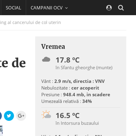
SOCIAL
CAMPANII OCV
Navig
ng al cancerului de col uterin
Vremea
17.8 ºC
te de
în Sfantu gheorghe (munte)
Vânt :
2.9 m/s, directia : VNV
Nebulozitate :
cer acoperit
Presiune :
948.4 mb, in scadere
Umezeală relativă :
34%
16.5 ºC
în Intorsura buzaului