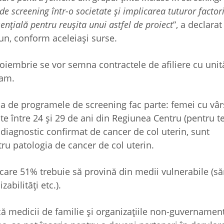
 screening într-o societate şi implicarea tuturor factori
ențială pentru reușita unui astfel de proiect
”, a declarat
zun, conform aceleiași surse.
oiembrie se vor semna contractele de afiliere cu unită
gram.
a de programele de screening fac parte: femei cu vârs
ste între 24 și 29 de ani din Regiunea Centru (pentru t
diagnostic confirmat de cancer de col uterin, sunt
u patologia de cancer de col uterin.
 care 51% trebuie să provină din medii vulnerabile (să
abilități etc.).
ă medicii de familie și organizațiile non-guvernamen