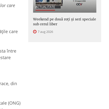
lor care
ACTUALITATE
Weekend pe două roți și seri speciale
sub cerul liber
țile care
7 aug 2026
ta între
estare
race, din
tale (ONG)