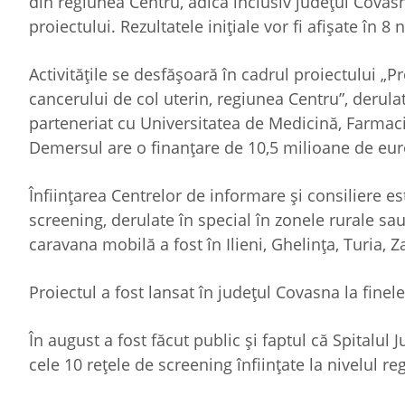
din regiunea Centru, adică inclusiv județul Covasn
proiectului. Rezultatele inițiale vor fi afișate în 8
Activitățile se desfășoară în cadrul proiectului „
cancerului de col uterin, regiunea Centru”, derula
parteneriat cu Universitatea de Medicină, Farmaci
Demersul are o finanțare de 10,5 milioane de eu
Înființarea Centrelor de informare și consiliere e
screening, derulate în special în zonele rurale sa
caravana mobilă a fost în Ilieni, Ghelința, Turia, 
Proiectul a fost lansat în județul Covasna la finele 
În august a fost făcut public și faptul că Spitalul
cele 10 rețele de screening înființate la nivelul re