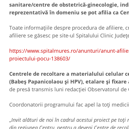
sanitare/centre de obstetrică-ginecologie, in
reprezentativă în domeniu se pot afilia ca Cen
Toate informaţiile despre procedura de afiliere, cr
afiliere se găsesc pe site-ul Spitalului Clinic Ju
https://www.spitalmures.ro/anunturi/anunt-afilie
proiectului-pocu-138603/
Centrele de recoltare a materialului celular ce
(Babeş Papanicolaou şi HPV), etalare şi fixare 
de presă transmis luni redacției Observatorul 
Coordonatorii programului fac apel la toți medicii
„
Invit alături de noi în cadrul acestui proiect pe toți
din regiunea Centru, pentru a deveni Centre de recolt