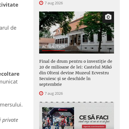
7 aug 2026
tivitate
arul de
ACTUALITATE
Final de drum pentru o investiție de
20 de milioane de lei: Castelul Mikó
din Olteni devine Muzeul Ecvestru
ecoltare
Secuiesc și se deschide în
omunicat
septembrie
7 aug 2026
demersului.
i private