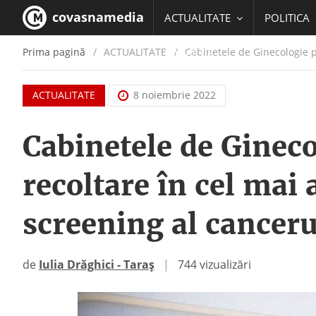
covasnamedia
ACTUALITATE
POLITICA
Prima pagină
ACTUALITATE
/
Cabinetele de Ginecologie p
EDUCATIE
ACTUALITATE
8 noiembrie 2022
Cabinetele de Gineco
recoltare în cel ma
screening al canceru
de
Iulia Drăghici - Taraș
|
744 vizualizări