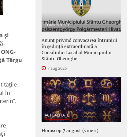
COMUNICATE
a și
Anunţ privind convocarea întrunirii
ă-
în şedinţă extraordinară a
u ONG-
Consiliului Local al Municipiului
Sfântu Gheorghe
ță Târgu
7 aug 2026
itățile
al în
terin”.
ACTUALITATE
are
Horoscop 7 august (vineri)
ţi