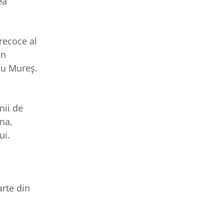
ea
recoce al
în
gu Mureș.
nii de
na,
lui.
arte din