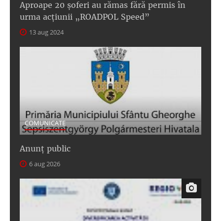
Aproape 20 șoferi au rămas fără permis în
urma acțiunii „ROADPOL Speed”
13 aug 2024
COMUNICATE
Anunţ public
6 aug 2026