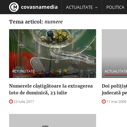
covasnamedia
ACTUALITATE
POLITICA
Tema articol:
numere
EDUCATIE
ACTUALITATE
ACTUALITAT
Numerele câştigătoare la extragerea
Doi poliţiş
loto de duminică, 23 iulie
judecată p
23 iulie 2017
11 mai 2009