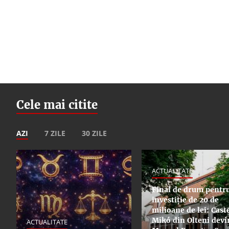
Cele mai citite
AZI
7 ZILE
30 ZILE
ACTUALITATE
Final de drum pentr
investiție de 20 de
milioane de lei: Cast
Mikó din Olteni devi
ACTUALITATE