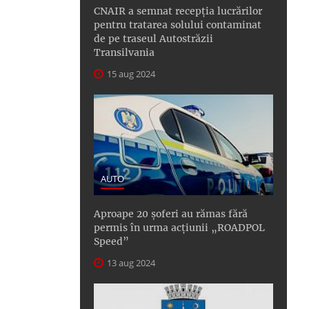
CNAIR a semnat recepţia lucrărilor
pentru tratarea solului contaminat
de pe traseul Autostrăzii
Transilvania
15 aug 2024
AUTO
Aproape 20 șoferi au rămas fără
permis în urma acțiunii „ROADPOL
Speed”
13 aug 2024