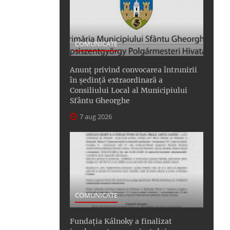
COMUNICATE
Anunţ privind convocarea întrunirii
în şedinţă extraordinară a
Consiliului Local al Municipiului
Sfântu Gheorghe
7 aug 2026
COMUNICATE
Fundația Kálnoky a finalizat