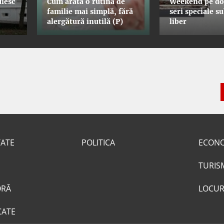
iesc
Cum arată o rutină de
Weekend pe dou
familie mai simplă, fără
seri speciale s
alergătură inutilă (P)
liber
TATE
POLITICA
ECON
TURIS
ORĂ
LOCUR
CATE