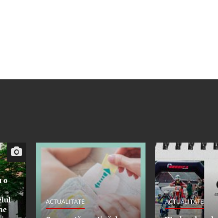
u o
elul
ACTUALITATE
ACTUALITATE
ne