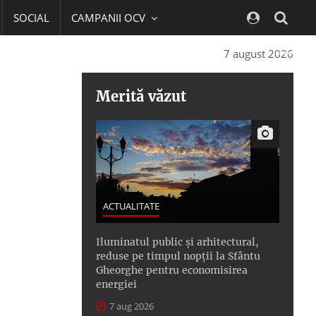
SOCIAL
CAMPANII OCV
Navig
7 august 2026
Merită văzut
ACTUALITATE
Iluminatul public şi arhitectural,
reduse pe timpul nopţii la Sfântu
Gheorghe pentru economisirea
energiei
7 aug 2026