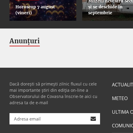
Muzeul Ecvestru Secu
Horoscop 7 august
și se deschide în
(vineri)
septembrie
Anunțuri
Dacă dorești să primești zilnic fluxul cu cele
ACTUALI
mai importante știri din ediția on-line a
Observatorului de Covasna înscrie-te aici cu
METEO
adresa ta de e-mail
ULTIMA 
COMUNI