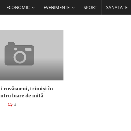
ECONOMIC
EVENIMENTE
SPORT
SANATATE
E
ti covăsneni, trimişi în
entru luare de mită
4