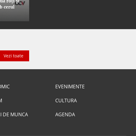
ă roți și
ub cerul
Vezi toate
OMIC
EVENIMENTE
M
CULTURA
I DE MUNCA
AGENDA