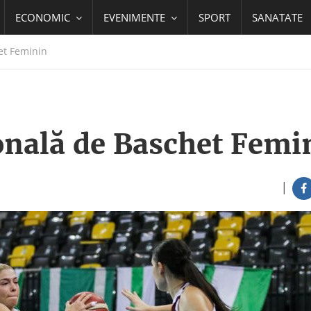
ECONOMIC
EVENIMENTE
SPORT
SANATATE
het Feminin
ională de Baschet Femi
|