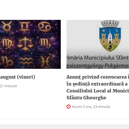
august (vineri)
Anunţ privind convocarea î
în şedinţă extraordinară a
 21 minute
Consiliului Local al Munici
Sfântu Gheorghe
Acum 5 ore, 23 minute