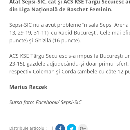
Atât Sepsi-SIC, cât și ACS KSE Târgu Secuiesc a
din Liga Națională de Baschet Feminin.
Sepsi-SIC nu a avut probleme în sala Sepsi Arena ș
13, 29-19, 31-11), cu Rapid București. Cele mai ef
puncte) și Ghizilă (16 puncte).
ACS KSE Târgu Secuiesc s-a impus la București und
23-15), gazdele adjudecându-și doar primul sfert.
respectiv Coleman și Corda (ambele cu câte 12 pu
Marius Raczek
Sursa foto: Facebook/ Sepsi-SIC
Distribuie articolul:
|