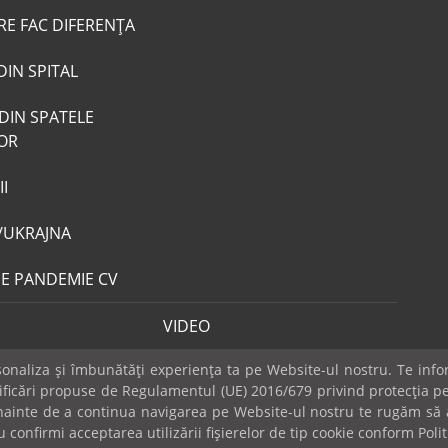
RE FAC DIFERENȚA
DIN SPITAL
DIN SPATELE
LOR
I
/UKRAJNA
DE PANDEMIE CV
VIDEO
naliza și îmbunătăți experiența ta pe Website-ul nostru. Te infor
dificări propuse de Regulamentul (UE) 2016/679 privind protecția pe
 Înainte de a continua navigarea pe Website-ul nostru te rugăm să a
Publicitate
Mica publicitate
Contact
Sondaje
POLITICA COOK
 confirmi acceptarea utilizării fişierelor de tip cookie conform Polit