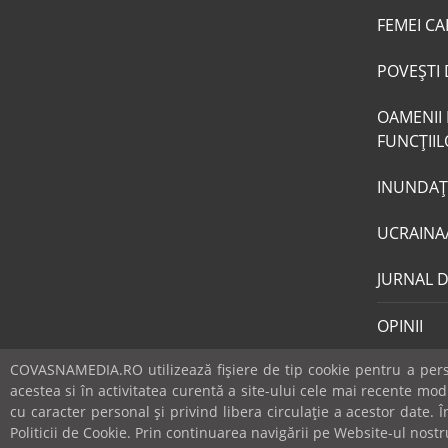
FEMEI CA
POVEŞTI 
OAMENII 
FUNCŢII
INUNDAŢI
UCRAINA
JURNAL 
OPINII
COVASNAMEDIA.RO utilizează fişiere de tip cookie pentru a perso
acestea si în activitatea curentă a site-ului cele mai recente mo
cu caracter personal și privind libera circulație a acestor date.
© covasnamedia.ro. Website by
softhost
.
Abonamente
Politicii de Cookie. Prin continuarea navigării pe Website-ul nostru