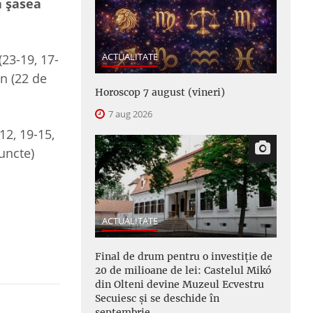
a șasea
ACTUALITATE
(23-19, 17-
an (22 de
Horoscop 7 august (vineri)
7 aug 2026
12, 19-15,
uncte)
ACTUALITATE
Final de drum pentru o investiție de
20 de milioane de lei: Castelul Mikó
din Olteni devine Muzeul Ecvestru
Secuiesc și se deschide în
septembrie