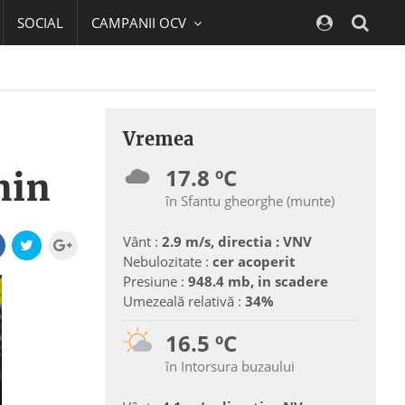
SOCIAL
CAMPANII OCV
Navig
Vremea
17.8 ºC
nin
în Sfantu gheorghe (munte)
Vânt :
2.9 m/s, directia : VNV
Nebulozitate :
cer acoperit
Presiune :
948.4 mb, in scadere
Umezeală relativă :
34%
16.5 ºC
în Intorsura buzaului