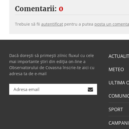
Comentarii:
0
Trebuie să fii
autentificat
pentru a putea
posta un comenta
Dacă dorești să primești zilnic fluxul cu cele
ACTUALI
mai importante știri din ediția on-line a
Observatorului de Covasna înscrie-te aici cu
METEO
adresa ta de e-mail
ULTIMA 
COMUNI
SPORT
CAMPANI