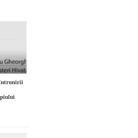
ntrunirii
piului