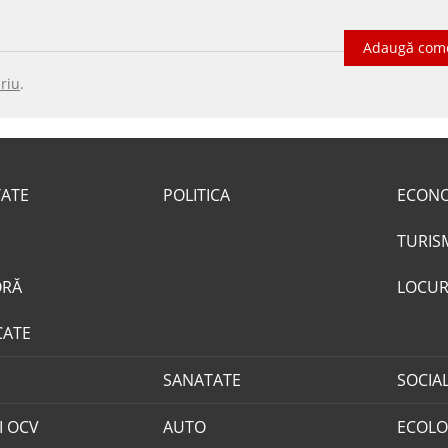
Adaugă com
riu
.
TATE
POLITICA
ECON
TURIS
ORĂ
LOCUR
CATE
SANATATE
SOCIA
I OCV
AUTO
ECOLO