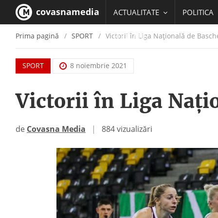
covasnamedia
ACTUALITATE
POLITICA
Prima pagină
SPORT
Victorii în Liga Națională de Basc
EDUCATIE
SPORT
8 noiembrie 2021
Victorii în Liga Naț
de
Covasna Media
|
884 vizualizări