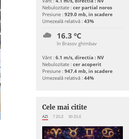
Vânt :
4.1 m/s, directia : NV
Nebulozitate :
cer partial noros
Presiune :
929.0 mb, in scadere
Umezeală relativă :
43%
16.3 ºC
în Brasov ghimbav
Vânt :
6.1 m/s, directia : NV
Nebulozitate :
cer acoperit
Presiune :
947.4 mb, in scadere
Umezeală relativă :
44%
Cele mai citite
AZI
7 ZILE
30 ZILE