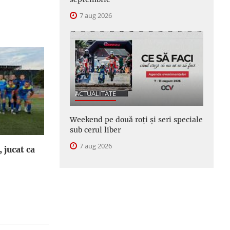
7 aug 2026
ACTUALITATE
Weekend pe două roți și seri speciale
sub cerul liber
7 aug 2026
, jucat ca