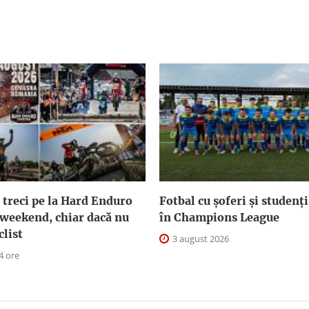
 treci pe la Hard Enduro
Fotbal cu șoferi și studenți
 weekend, chiar dacă nu
în Champions League
clist
3 august 2026
4 ore