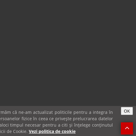
OK
măm că ne-am actualizat politicile pentru a integra în
rsoanelor fizice în ceea ce privește prelucrarea datelor
loci timpul necesar pentru a citi și înțelege conținutul
IE-URI & GDPR
icii de Cookie.
Vezi politica de cookie