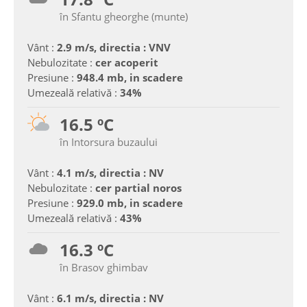
în Sfantu gheorghe (munte)
Vânt :
2.9 m/s, directia : VNV
Nebulozitate :
cer acoperit
Presiune :
948.4 mb, in scadere
Umezeală relativă :
34%
16.5 ºC
în Intorsura buzaului
Vânt :
4.1 m/s, directia : NV
Nebulozitate :
cer partial noros
Presiune :
929.0 mb, in scadere
Umezeală relativă :
43%
16.3 ºC
în Brasov ghimbav
Vânt :
6.1 m/s, directia : NV