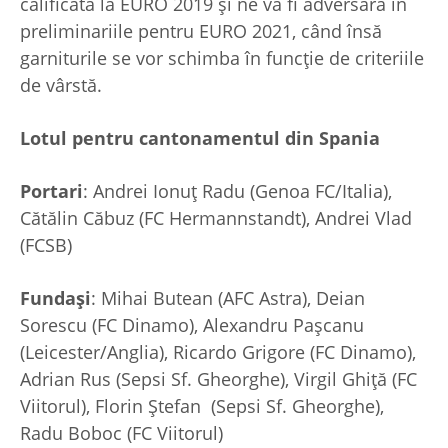
calificată la EURO 2019 și ne va fi adversară în
preliminariile pentru EURO 2021, când însă
garniturile se vor schimba în funcție de criteriile
de vârstă.
Lotul pentru cantonamentul din Spania
Portari
: Andrei Ionuț Radu (Genoa FC/Italia),
Cătălin Căbuz (FC Hermannstandt), Andrei Vlad
(FCSB)
Fundași
: Mihai Butean (AFC Astra), Deian
Sorescu (FC Dinamo), Alexandru Pașcanu
(Leicester/Anglia), Ricardo Grigore (FC Dinamo),
Adrian Rus (Sepsi Sf. Gheorghe), Virgil Ghiță (FC
Viitorul), Florin Ștefan (Sepsi Sf. Gheorghe),
Radu Boboc (FC Viitorul)