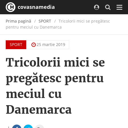
covasnamedia
Navi
Prima pagină
SPORT
Tricolorii mici se pregătesc
pentru meciul cu Danemarca
SPORT
25 martie 2019
Tricolorii mici se
pregătesc pentru
meciul cu
Danemarca