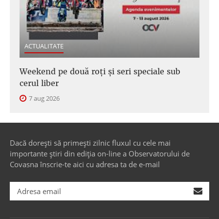
ACTUALITATE
Weekend pe două roți și seri speciale sub
cerul liber
7 aug 2026
Dacă dorești să primești zilnic fluxul cu cele mai
importante știri din ediția on-line a Observatorului de
Covasna înscrie-te aici cu adresa ta de e-mail