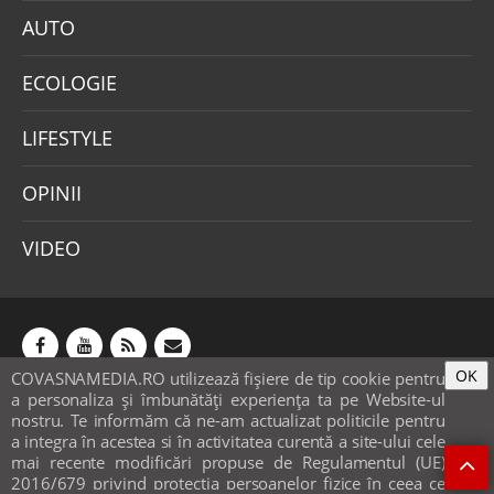
AUTO
ECOLOGIE
LIFESTYLE
OPINII
VIDEO
OK
COVASNAMEDIA.RO utilizează fişiere de tip cookie pentru
Abonamente
Publicitate
Mica publicitate
a personaliza și îmbunătăți experiența ta pe Website-ul
Contact
Sondaje
POLITICA COOKIE-URI & GDPR
nostru. Te informăm că ne-am actualizat politicile pentru
a integra în acestea si în activitatea curentă a site-ului cele
© covasnamedia.ro. Website by
softhost
.
mai recente modificări propuse de Regulamentul (UE)
2016/679 privind protecția persoanelor fizice în ceea ce