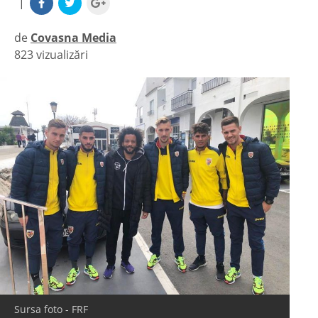
|
de
Covasna Media
823 vizualizări
|
Sursa foto - FRF