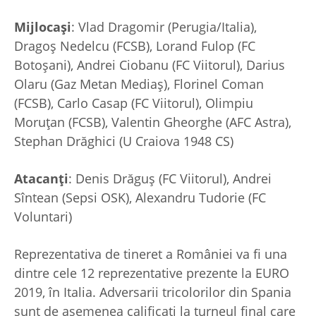
Mijlocași
: Vlad Dragomir (Perugia/Italia),
Dragoș Nedelcu (FCSB), Lorand Fulop (FC
Botoșani), Andrei Ciobanu (FC Viitorul), Darius
Olaru (Gaz Metan Mediaș), Florinel Coman
(FCSB), Carlo Casap (FC Viitorul), Olimpiu
Moruțan (FCSB), Valentin Gheorghe (AFC Astra),
Stephan Drăghici (U Craiova 1948 CS)
Atacanți
: Denis Drăguș (FC Viitorul), Andrei
Sîntean (Sepsi OSK), Alexandru Tudorie (FC
Voluntari)
Reprezentativa de tineret a României va fi una
dintre cele 12 reprezentative prezente la EURO
2019, în Italia. Adversarii tricolorilor din Spania
sunt de asemenea calificați la turneul final care