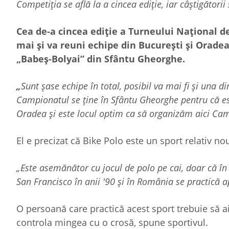
Competiția se află la a cincea ediție, iar câștigător
Cea de-a cincea ediție a Turneului Național d
mai și va reuni echipe din București și Oradea
„Babeș-Bolyai” din Sfântu Gheorghe.
„
Sunt șase echipe în total, posibil va mai fi și una 
Campionatul se ține în Sfântu Gheorghe pentru că est
Oradea și este locul optim ca să organizăm aici Cam
El e precizat că Bike Polo este un sport relativ 
„Este asemănător cu jocul de polo pe cai, doar că în 
San Francisco în anii '90 și în România se practică 
O persoană care practică acest sport trebuie să aib
controla mingea cu o crosă, spune sportivul.