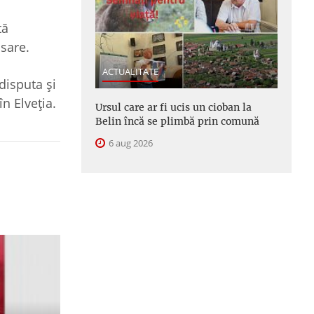
tă
asare.
ACTUALITATE
disputa și
n Elveția.
Ursul care ar fi ucis un cioban la
Belin încă se plimbă prin comună
6 aug 2026