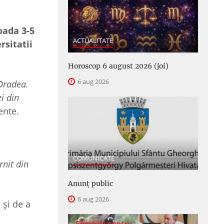
oada 3-5
ACTUALITATE
rsitatii
Horoscop 6 august 2026 (joi)
6 aug 2026
 Oradea.
i din
ente.
COMUNICATE
rnit din
Anunţ public
6 aug 2026
 și de a