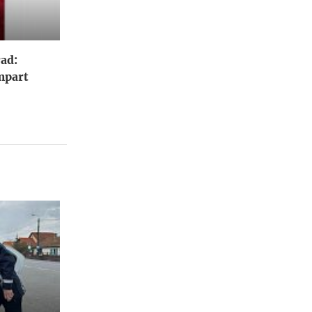
ad:
împart