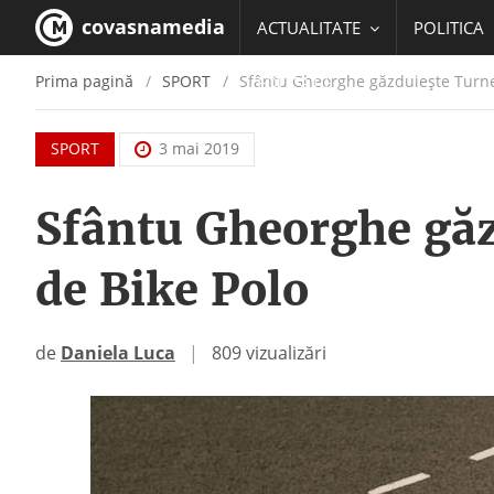
covasnamedia
ACTUALITATE
POLITICA
Prima pagină
SPORT
Sfântu Gheorghe găzduiește Turneu
EDUCATIE
SPORT
3 mai 2019
Sfântu Gheorghe găz
de Bike Polo
de
Daniela Luca
|
809 vizualizări