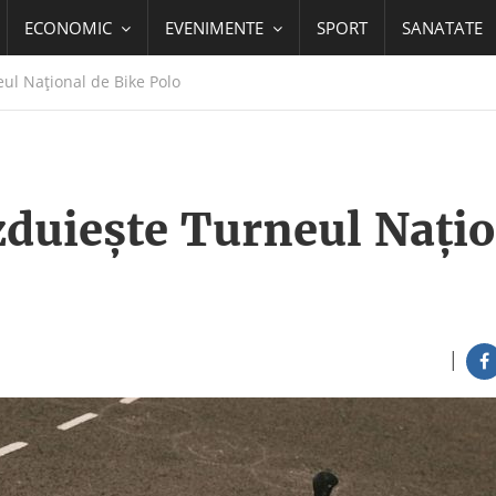
ECONOMIC
EVENIMENTE
SPORT
SANATATE
l Național de Bike Polo
duiește Turneul Națio
|