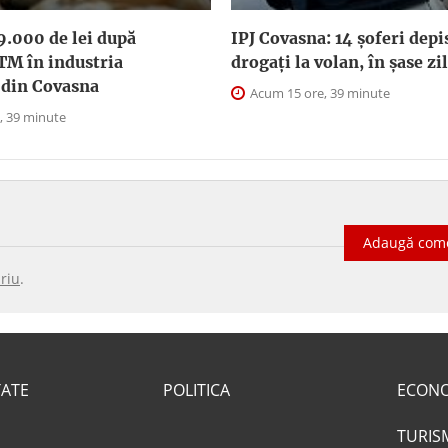
9.000 de lei după
IPJ Covasna: 14 șoferi depi
TM în industria
drogați la volan, în șase zi
 din Covasna
Acum 15 ore, 39 minute
, 39 minute
Adaugă com
riu
.
TATE
POLITICA
ECON
TURIS