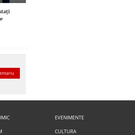
stați
le
entariu
OMIC
EVENIMENTE
M
CULTURA