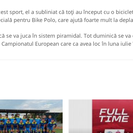
est sport, el a subliniat că toți au început cu o bicicle
ecială pentru Bike Polo, care ajută foarte mult la depl
ică se va juca în sistem piramidal. Tot duminică se va 
ru Campionatul European care ca avea loc în luna iulie î