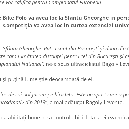
ii se vor califica pentru Campionatul European
e Bike Polo va avea loc la Sfântu Gheorghe în peri
. Competiția va avea loc în curtea extensiei Unive
din Sfântu Gheorghe. Patru sunt din București și două din
e cam jumătatea distanței pentru cei din București și ce
pionatul Național”,
ne-a spus ultraciclistul Bagoly Lev
nou și puțină lume știe deocamdată de el.
loc de cai noi jucăm pe bicicletă. Este un sport care a po
aproximativ din 2013
”, a mai adăugat Bagoly Levente.
ă abilități bune de a controla bicicleta la viteză mică