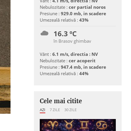
Vânt :
4.1 m/s, directia : NV
Nebulozitate :
cer partial noros
Presiune :
929.0 mb, in scadere
Umezeală relativă :
43%
16.3 ºC
în Brasov ghimbav
Vânt :
6.1 m/s, directia : NV
Nebulozitate :
cer acoperit
Presiune :
947.4 mb, in scadere
Umezeală relativă :
44%
Cele mai citite
AZI
7 ZILE
30 ZILE