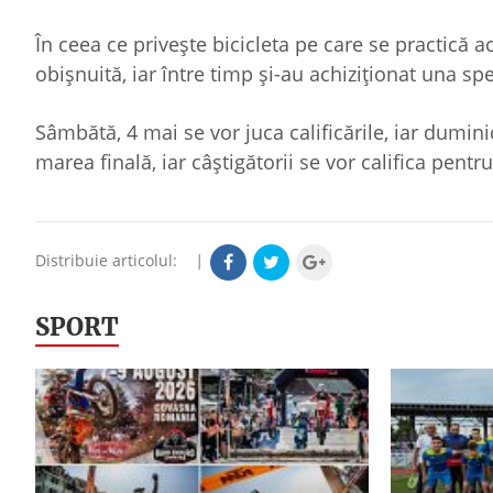
În ceea ce privește bicicleta pe care se practică ac
obișnuită, iar între timp și-au achiziționat una sp
Sâmbătă, 4 mai se vor juca calificările, iar dumin
marea finală, iar câștigătorii se vor califica pent
Distribuie articolul:
|
SPORT