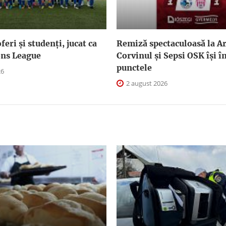
feri și studenți, jucat ca
Remiză spectaculoasă la Ar
ns League
Corvinul și Sepsi OSK îşi 
punctele
26
2 august 2026