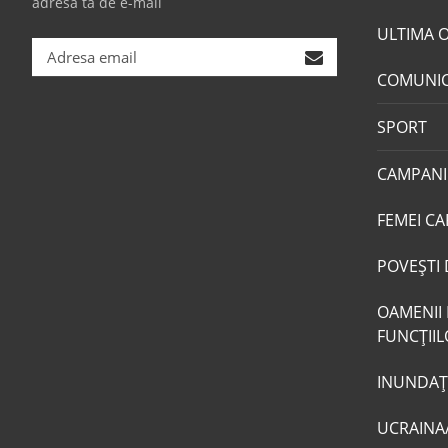
adresa ta de e-mail
ULTIMA 
COMUNI
SPORT
CAMPANI
FEMEI CA
POVEŞTI 
OAMENII 
FUNCŢII
INUNDAŢI
UCRAINA