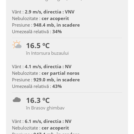
Vânt :
2.9 m/s, directia : VNV
Nebulozitate :
cer acoperit
Presiune :
948.4 mb, in scadere
Umezeală relativă :
34%
16.5 ºC
în Intorsura buzaului
Vânt :
4.1 m/s, directia : NV
Nebulozitate :
cer partial noros
Presiune :
929.0 mb, in scadere
Umezeală relativă :
43%
16.3 ºC
în Brasov ghimbav
Vânt :
6.1 m/s, directia : NV
Nebulozitate :
cer acoperit