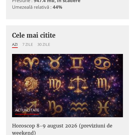
Presiune :
947.4 mb, in scadere
Umezeală relativă :
44%
Cele mai citite
AZI
7 ZILE
30 ZILE
ACTUALITATE
Horoscop 8-9 august 2026 (previziuni de
weekend)