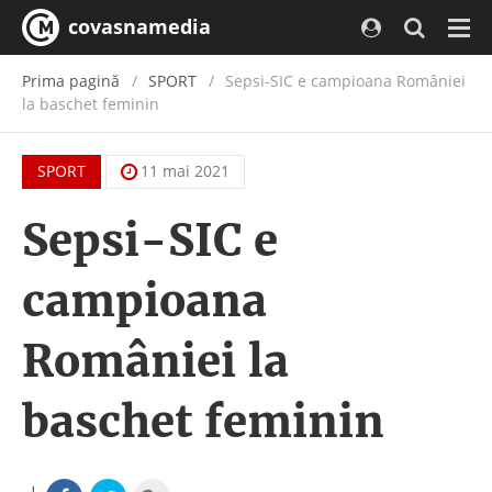
covasnamedia
Navi
Prima pagină
SPORT
Sepsi-SIC e campioana României
la baschet feminin
SPORT
11 mai 2021
Sepsi-SIC e
campioana
României la
baschet feminin