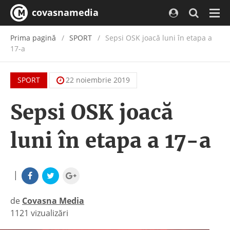
covasnamedia
Navi
Prima pagină
SPORT
Sepsi OSK joacă luni în etapa a
17-a
SPORT
22 noiembrie 2019
Sepsi OSK joacă
luni în etapa a 17-a
|
de
Covasna Media
1121 vizualizări
|