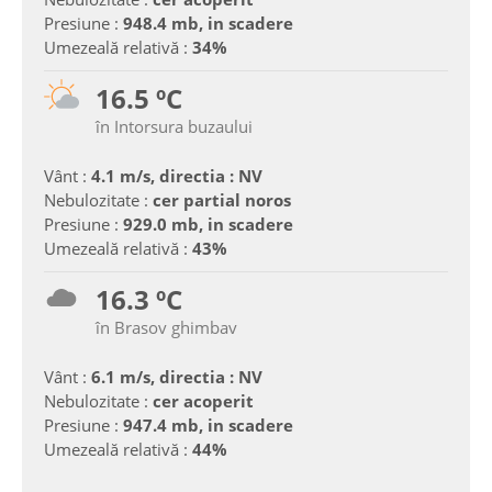
Presiune :
948.4 mb, in scadere
Umezeală relativă :
34%
16.5 ºC
în Intorsura buzaului
Vânt :
4.1 m/s, directia : NV
Nebulozitate :
cer partial noros
Presiune :
929.0 mb, in scadere
Umezeală relativă :
43%
16.3 ºC
în Brasov ghimbav
Vânt :
6.1 m/s, directia : NV
Nebulozitate :
cer acoperit
Presiune :
947.4 mb, in scadere
Umezeală relativă :
44%