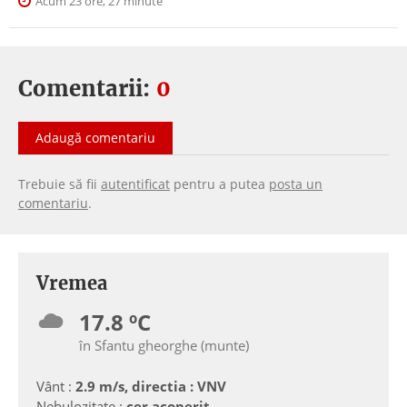
Acum 23 ore, 27 minute
Comentarii:
0
Adaugă comentariu
Trebuie să fii
autentificat
pentru a putea
posta un
comentariu
.
Vremea
17.8 ºC
în Sfantu gheorghe (munte)
Vânt :
2.9 m/s, directia : VNV
Nebulozitate :
cer acoperit