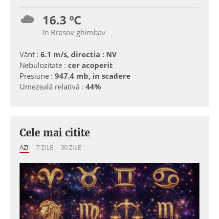
16.3 ºC
în Brasov ghimbav
Vânt :
6.1 m/s, directia : NV
Nebulozitate :
cer acoperit
Presiune :
947.4 mb, in scadere
Umezeală relativă :
44%
Cele mai citite
AZI
7 ZILE
30 ZILE