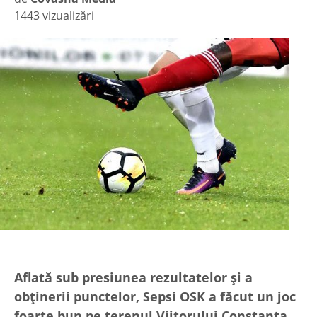
1443 vizualizări
|
Aflată sub presiunea rezultatelor și a
obținerii punctelor, Sepsi OSK a făcut un joc
foarte bun pe terenul Viitorului Constanța,