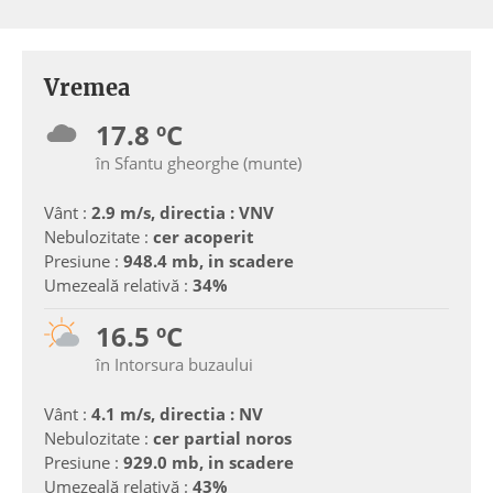
Vremea
17.8 ºC
în Sfantu gheorghe (munte)
Vânt :
2.9 m/s, directia : VNV
Nebulozitate :
cer acoperit
Presiune :
948.4 mb, in scadere
Umezeală relativă :
34%
16.5 ºC
în Intorsura buzaului
Vânt :
4.1 m/s, directia : NV
Nebulozitate :
cer partial noros
Presiune :
929.0 mb, in scadere
Umezeală relativă :
43%