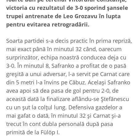
victoria cu rezultatul de 3-0 sporind șansele
trupei antrenate de Leo Grozavu în lupta
pentru evitarea retrogradării.
Soarta partidei s-a decis practic în prima repriză,
mai exact până în minutul 32 când, oarecum
surprinzător, echipa noastră conducea deja cu
3-0. În minutul 8, Safranko a profitat de o pasă
greșită a unui adversar, l-a servit pe Carnat care
din 5 metri l-a învins pe Căbuz. Același Safranko
avea apoi să dea pasa de gol pentru 2-0, de
această dată la finalizare aflându-se Ștefănescu
cu un șut la colțul lung. Defensiva gazdelor a
mai gafat o dată, în minutul 32 și Carnat și-a
trecut în cont dubla personală după pasa
primită de la Fülöp I.