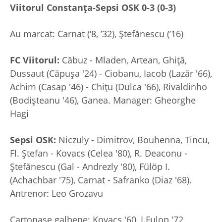
Viitorul Constanța-Sepsi OSK 0-3 (0-3)
Au marcat: Carnat (‘8, ’32), Ștefănescu (’16)
FC Viitorul:
Căbuz - Mladen, Artean, Ghiţă,
Dussaut (Căpuşa '24) - Ciobanu, Iacob (Lazăr '66),
Achim (Casap '46) - Chiţu (Dulca '66), Rivaldinho
(Bodişteanu '46), Ganea. Manager: Gheorghe
Hagi
Sepsi OSK:
Niczuly - Dimitrov, Bouhenna, Tincu,
Fl. Ştefan - Kovacs (Celea '80), R. Deaconu -
Ştefănescu (Gal - Andrezly '80), Fülöp I.
(Achachbar '75), Carnat - Safranko (Diaz '68).
Antrenor: Leo Grozavu
Cartonaşe galbene: Kovacs '60, I.Fulop '72