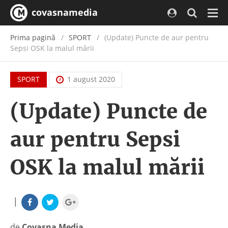
covasnamedia
Navi
Prima pagină
SPORT
(Update) Puncte de aur pentru
Sepsi OSK la malul mării
SPORT
1 august 2020
(Update) Puncte de
aur pentru Sepsi
OSK la malul mării
|
de
Covasna Media