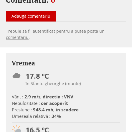
Comentarii:
0
Adaugă comentariu
Trebuie să fii
autentificat
pentru a putea
posta un
comentariu
.
Vremea
17.8 ºC
în Sfantu gheorghe (munte)
Vânt :
2.9 m/s, directia : VNV
Nebulozitate :
cer acoperit
Presiune :
948.4 mb, in scadere
Umezeală relativă :
34%
16.5 ºC