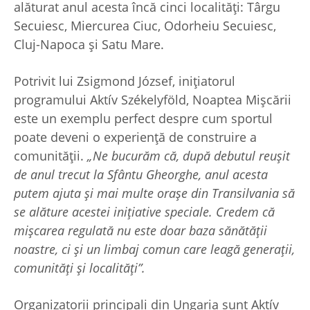
alăturat anul acesta încă cinci localități: Târgu
Secuiesc, Miercurea Ciuc, Odorheiu Secuiesc,
Cluj-Napoca și Satu Mare.
Potrivit lui Zsigmond József, inițiatorul
programului Aktív Székelyföld, Noaptea Mișcării
este un exemplu perfect despre cum sportul
poate deveni o experiență de construire a
comunității.
„Ne bucurăm că, după debutul reușit
de anul trecut la Sfântu Gheorghe, anul acesta
putem ajuta și mai multe orașe din Transilvania să
se alăture acestei inițiative speciale. Credem că
mișcarea regulată nu este doar baza sănătății
noastre, ci și un limbaj comun care leagă generații,
comunități și localități”.
Organizatorii principali din Ungaria sunt Aktív