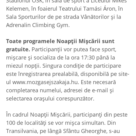
Stadionul OSK, în sala de sport a Liceului Mikes
Kelemen, în foaierul Teatrului Tamási Áron, în
Sala Sporturilor de pe strada Vânătorilor și la
Adrenalin Climbing Gym.
Toate programele Noapții Mișcării sunt
gratuite.
Participanții vor putea face sport,
mișcare și socializa de la ora 17:30 până la
miezul nopții. Singura condiție de participare
este înregistrarea prealabilă, disponibilă pe site-
ul www.mozgasejszakaja.hu. Este necesară
completarea numelui, adresei de e-mail și
selectarea orașului corespunzător.
În cadrul Noapții Mișcării, participanți din peste
100 de localități se vor mișca simultan. Din
Transilvania, pe lângă Sfântu Gheorghe, s-au