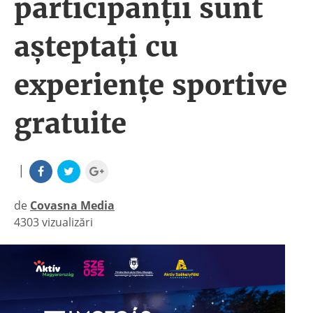
participanții sunt
așteptați cu
experiențe sportive
gratuite
|
de
Covasna Media
4303 vizualizări
|