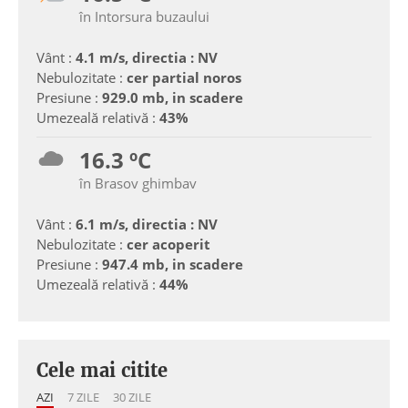
în Intorsura buzaului
Vânt :
4.1 m/s, directia : NV
Nebulozitate :
cer partial noros
Presiune :
929.0 mb, in scadere
Umezeală relativă :
43%
16.3 ºC
în Brasov ghimbav
Vânt :
6.1 m/s, directia : NV
Nebulozitate :
cer acoperit
Presiune :
947.4 mb, in scadere
Umezeală relativă :
44%
Cele mai citite
AZI
7 ZILE
30 ZILE