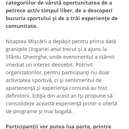
categoriilor de vârstă oportunitatea de a
petrece activ timpul liber, de a descoperi
bucuria sportului și de a trăi experiențe de
comunitate.
Noaptea Mișcării a depășit pentru prima dată
granițele Ungariei anul trecut și a ajuns la
Sfântu Gheorghe, unde evenimentul a stârnit
imediat un interes deosebit. Potrivit
organizatorilor, pentru participanți nu doar
activitatea sportivă, ci și sentimentul de
apartenență și experiența comună au fost
definitorii. Ediția din acest an își propune să
consolideze această experiență printr-o ofertă
de programe și mai bogată.
Participanții vor putea lua parte, printre