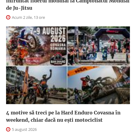
înfruntat liderul mondial la Campionatul Mondial
de Ju-Jitsu
Acum 2 zile, 13 ore
4 motive să treci pe la Hard Enduro Covasna în
weekend, chiar dacă nu ești motociclist
5 august 2026