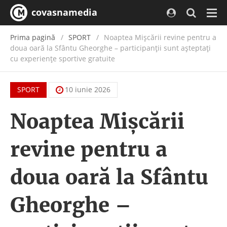
covasnamedia
Navi
Prima pagină
SPORT
Noaptea Mișcării revine pentru a
doua oară la Sfântu Gheorghe – participanții sunt așteptați
cu experiențe sportive gratuite
SPORT
10 iunie 2026
Noaptea Mișcării
revine pentru a
doua oară la Sfântu
Gheorghe –