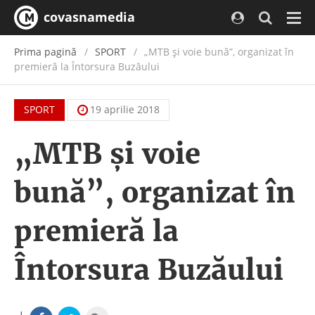
covasnamedia
Navi
Prima pagină
SPORT
„MTB și voie bună”, organizat în
premieră la Întorsura Buzăului
SPORT
19 aprilie 2018
„MTB și voie
bună”, organizat în
premieră la
Întorsura Buzăului