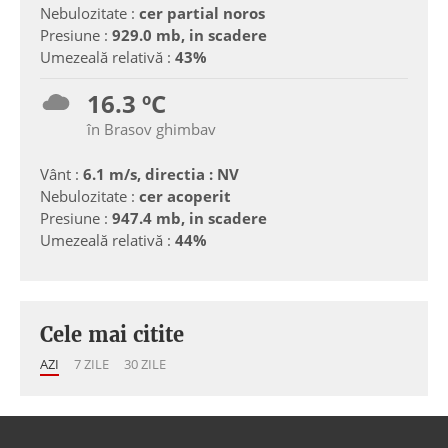
Nebulozitate :
cer partial noros
Presiune :
929.0 mb, in scadere
Umezeală relativă :
43%
16.3 ºC
în Brasov ghimbav
Vânt :
6.1 m/s, directia : NV
Nebulozitate :
cer acoperit
Presiune :
947.4 mb, in scadere
Umezeală relativă :
44%
Cele mai citite
AZI
7 ZILE
30 ZILE