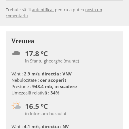
Trebuie să fii
autentificat
pentru a putea
posta un
comentariu
.
Vremea
17.8 ºC
în Sfantu gheorghe (munte)
Vânt :
2.9 m/s, directia : VNV
Nebulozitate :
cer acoperit
Presiune :
948.4 mb, in scadere
Umezeală relativă :
34%
16.5 ºC
în Intorsura buzaului
Vânt :
4.1 m/s, directia : NV