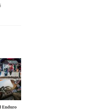
i
rd Enduro