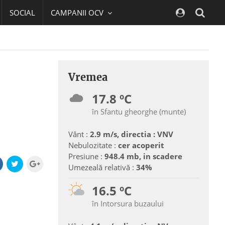
SOCIAL
CAMPANII OCV
Navig
Vremea
17.8 ºC
în Sfantu gheorghe (munte)
Vânt :
2.9 m/s, directia : VNV
Nebulozitate :
cer acoperit
Presiune :
948.4 mb, in scadere
Umezeală relativă :
34%
16.5 ºC
în Intorsura buzaului