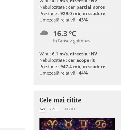
Vânt :
4.1 m/s, directia : NV
Nebulozitate :
cer partial noros
Presiune :
929.0 mb, in scadere
Umezeală relativă :
43%
16.3 ºC
în Brasov ghimbav
Vânt :
6.1 m/s, directia : NV
Nebulozitate :
cer acoperit
Presiune :
947.4 mb, in scadere
Umezeală relativă :
44%
Cele mai citite
AZI
7 ZILE
30 ZILE