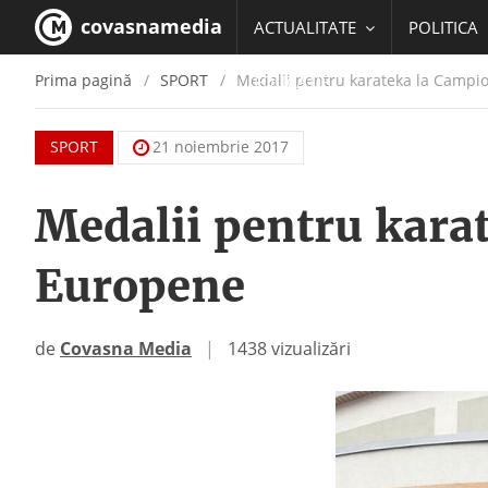
covasnamedia
ACTUALITATE
POLITICA
Prima pagină
SPORT
Medalii pentru karateka la Campi
EDUCATIE
SPORT
21 noiembrie 2017
Medalii pentru kara
Europene
de
Covasna Media
|
1438 vizualizări