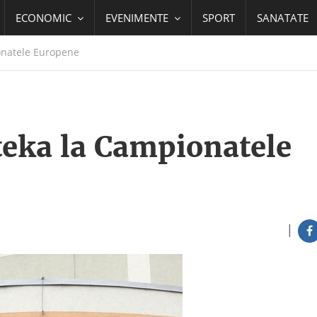
ECONOMIC
EVENIMENTE
SPORT
SANATATE
onatele Europene
teka la Campionatele
|