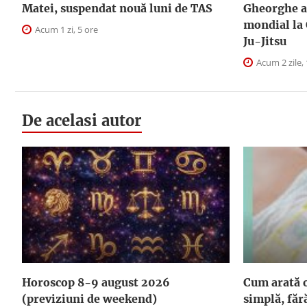
Matei, suspendat nouă luni de TAS
Gheorghe a 
mondial la
Acum 1 zi, 5 ore
Ju-Jitsu
Acum 2 zile, 
De acelasi autor
Horoscop 8-9 august 2026
Cum arată o
(previziuni de weekend)
simplă, făr