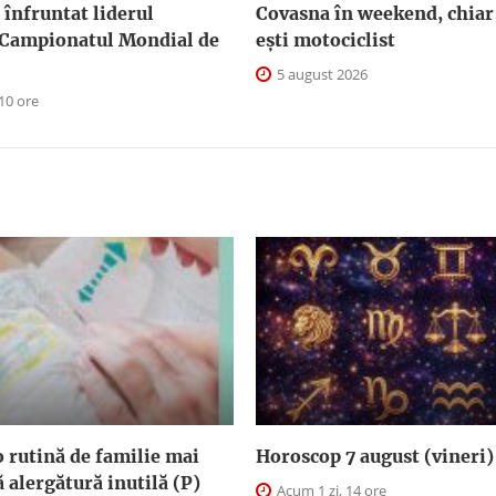
înfruntat liderul
Covasna în weekend, chiar
 Campionatul Mondial de
ești motociclist
5 august 2026
10 ore
 rutină de familie mai
Horoscop 7 august (vineri)
ă alergătură inutilă (P)
Acum 1 zi, 14 ore