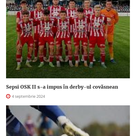
Sepsi OSK II s-a impus în derby-ul covăsnean
4 septembrie 2024