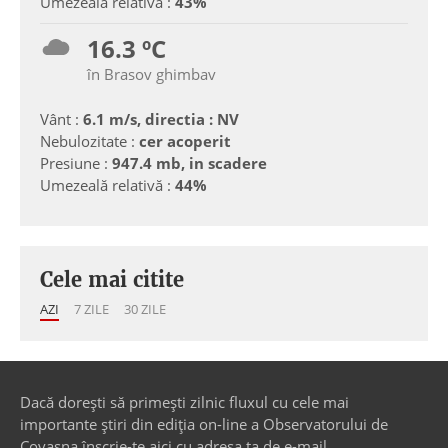
Umezeală relativă :
43%
16.3 ºC
în Brasov ghimbav
Vânt :
6.1 m/s, directia : NV
Nebulozitate :
cer acoperit
Presiune :
947.4 mb, in scadere
Umezeală relativă :
44%
Cele mai citite
AZI
7 ZILE
30 ZILE
Dacă dorești să primești zilnic fluxul cu cele mai
importante știri din ediția on-line a Observatorului de
Covasna înscrie-te aici cu adresa ta de e-mail