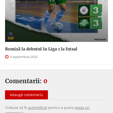
Remiză la debutul în Liga 1 la futsal
4 septembrie 2024
Comentarii:
0
Adaugă comentariu
Trebuie să fii
autentificat
pentru a putea
posta un
comentariu
.