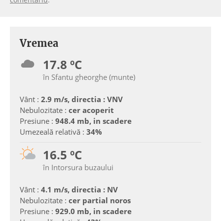
Vremea
17.8 ºC
în Sfantu gheorghe (munte)
Vânt :
2.9 m/s, directia : VNV
Nebulozitate :
cer acoperit
Presiune :
948.4 mb, in scadere
Umezeală relativă :
34%
16.5 ºC
în Intorsura buzaului
Vânt :
4.1 m/s, directia : NV
Nebulozitate :
cer partial noros
Presiune :
929.0 mb, in scadere