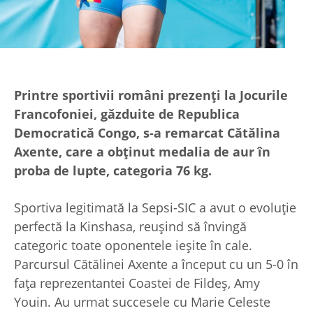
Printre sportivii români prezenți la Jocurile
Francofoniei, găzduite de Republica
Democratică Congo, s-a remarcat Cătălina
Axente, care a obținut medalia de aur în
proba de lupte, categoria 76 kg.
Sportiva legitimată la Sepsi-SIC a avut o evoluție
perfectă la Kinshasa, reușind să învingă
categoric toate oponentele ieșite în cale.
Parcursul Cătălinei Axente a început cu un 5-0 în
fața reprezentantei Coastei de Fildeș, Amy
Youin. Au urmat succesele cu Marie Celeste