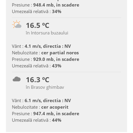
Presiune :
948.4 mb, in scadere
Umezeală relativă :
34%
16.5 ºC
în Intorsura buzaului
Vânt :
4.1 m/s, directia : NV
Nebulozitate :
cer partial noros
Presiune :
929.0 mb, in scadere
Umezeală relativă :
43%
16.3 ºC
în Brasov ghimbav
Vânt :
6.1 m/s, directia : NV
Nebulozitate :
cer acoperit
Presiune :
947.4 mb, in scadere
Umezeală relativă :
44%