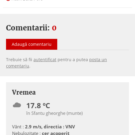
Comentarii:
0
Adaugă comentariu
Trebuie să fii
autentificat
pentru a putea
posta un
comentariu
.
Vremea
17.8 ºC
în Sfantu gheorghe (munte)
Vânt :
2.9 m/s, directia : VNV
Nebulozitate :
cer acoperit