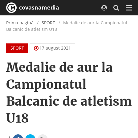
covasnamedia
Navi
Prima pagină
SPORT
Medalie de aur la Campionatul
Balcanic de atletism U18
SPORT
17 august 2021
Medalie de aur la
Campionatul
Balcanic de atletism
U18