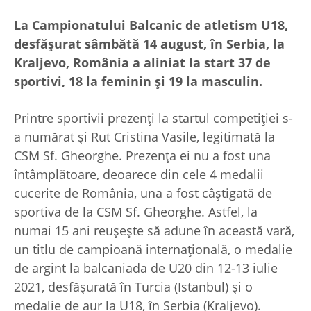
La Campionatului Balcanic de atletism U18,
desfăşurat sâmbătă 14 august, în Serbia, la
Kraljevo, România a aliniat la start 37 de
sportivi, 18 la feminin și 19 la masculin.
Printre sportivii prezenți la startul competiției s-
a numărat și Rut Cristina Vasile, legitimată la
CSM Sf. Gheorghe. Prezența ei nu a fost una
întâmplătoare, deoarece din cele 4 medalii
cucerite de România, una a fost câștigată de
sportiva de la CSM Sf. Gheorghe. Astfel, la
numai 15 ani reușeşte să adune în această vară,
un titlu de campioană internațională, o medalie
de argint la balcaniada de U20 din 12-13 iulie
2021, desfăşurată în Turcia (Istanbul) și o
medalie de aur la U18, în Serbia (Kraljevo).