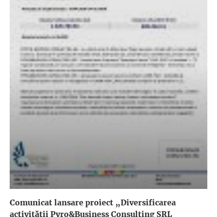
Comunicat lansare proiect „Diversificarea
activității Pyro&Business Consulting SRL