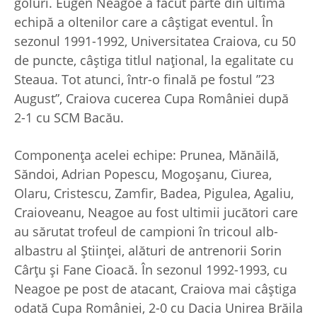
goluri. Eugen Neagoe a făcut parte din ultima
echipă a oltenilor care a câștigat eventul. În
sezonul 1991-1992, Universitatea Craiova, cu 50
de puncte, câștiga titlul național, la egalitate cu
Steaua. Tot atunci, într-o finală pe fostul ”23
August”, Craiova cucerea Cupa României după
2-1 cu SCM Bacău.
Componența acelei echipe: Prunea, Mănăilă,
Săndoi, Adrian Popescu, Mogoșanu, Ciurea,
Olaru, Cristescu, Zamfir, Badea, Pigulea, Agaliu,
Craioveanu, Neagoe au fost ultimii jucători care
au sărutat trofeul de campioni în tricoul alb-
albastru al Științei, alături de antrenorii Sorin
Cârțu și Fane Cioacă. În sezonul 1992-1993, cu
Neagoe pe post de atacant, Craiova mai câștiga
odată Cupa României, 2-0 cu Dacia Unirea Brăila