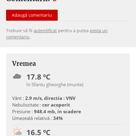
Adaugă comentariu
Trebuie să fii
autentificat
pentru a putea
posta un
comentariu
.
Vremea
17.8 ºC
în Sfantu gheorghe (munte)
Vânt :
2.9 m/s, directia : VNV
Nebulozitate :
cer acoperit
Presiune :
948.4 mb, in scadere
Umezeală relativă :
34%
16.5 ºC