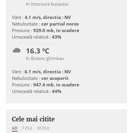
în Intorsura buzaului
Vânt :
4.1 m/s, directia : NV
Nebulozitate :
cer partial noros
Presiune :
929.0 mb, in scadere
Umezeală relativă :
43%
16.3 ºC
în Brasov ghimbav
Vânt :
6.1 m/s, directia : NV
Nebulozitate :
cer acoperit
Presiune :
947.4 mb, in scadere
Umezeală relativă :
44%
Cele mai citite
AZI
7 ZILE
30 ZILE