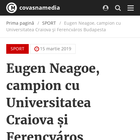
covasnamedia
Navi
Prima pagină
SPORT
Eugen Neagoe, campion cu
Universitatea Craiova și Ferencváros Budapesta
SPORT
15 martie 2019
Eugen Neagoe,
campion cu
Universitatea
Craiova și
Ferencváros