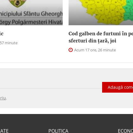
ic
Cod galben de furtuni în pe
sferturi din țară, joi
 57 minute
Acum 17 ore, 26 minute
Adaugă com
riu
.
TATE
POLITICA
ECON