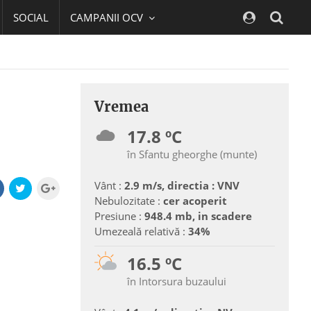
SOCIAL
CAMPANII OCV
Navig
Vremea
17.8 ºC
în Sfantu gheorghe (munte)
Vânt :
2.9 m/s, directia : VNV
Nebulozitate :
cer acoperit
Presiune :
948.4 mb, in scadere
Umezeală relativă :
34%
16.5 ºC
în Intorsura buzaului