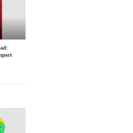
ad:
împart