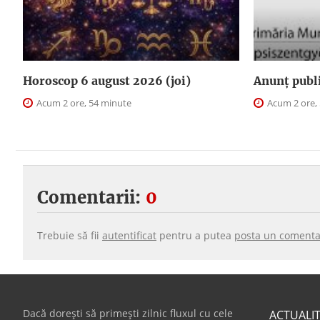
Horoscop 6 august 2026 (joi)
Anunţ publ
Acum 2 ore, 54 minute
Acum 2 ore,
Comentarii:
0
Trebuie să fii
autentificat
pentru a putea
posta un comenta
Dacă dorești să primești zilnic fluxul cu cele
ACTUALI