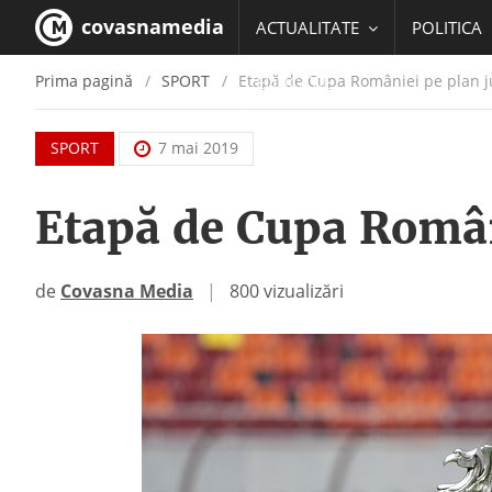
covasnamedia
ACTUALITATE
POLITICA
Prima pagină
SPORT
Etapă de Cupa României pe plan 
EDUCATIE
SPORT
7 mai 2019
Etapă de Cupa Român
de
Covasna Media
|
800 vizualizări