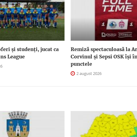
feri și studenți, jucat ca
Remiză spectaculoasă la Ar
ns League
Corvinul și Sepsi OSK îşi 
punctele
26
2 august 2026