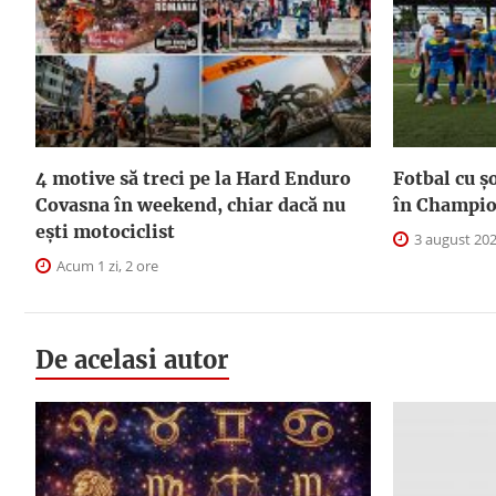
4 motive să treci pe la Hard Enduro
Fotbal cu șo
Covasna în weekend, chiar dacă nu
în Champio
ești motociclist
3 august 20
Acum 1 zi, 2 ore
De acelasi autor