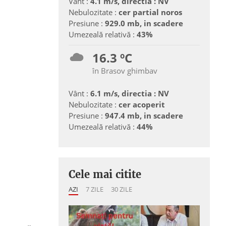
Vânt :
4.1 m/s, directia : NV
Nebulozitate :
cer partial noros
Presiune :
929.0 mb, in scadere
Umezeală relativă :
43%
16.3 ºC
în Brasov ghimbav
Vânt :
6.1 m/s, directia : NV
Nebulozitate :
cer acoperit
Presiune :
947.4 mb, in scadere
Umezeală relativă :
44%
Cele mai citite
AZI
7 ZILE
30 ZILE