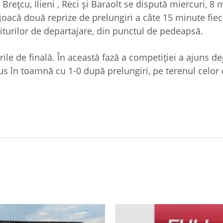
Brețcu, Ilieni , Reci și Baraolt se dispută miercuri, 8 m
 joacă două reprize de prelungiri a câte 15 minute fiec
viturilor de departajare, din punctul de pedeapsă.
rile de finală. În această fază a competiției a ajuns de
us în toamnă cu 1-0 după prelungiri, pe terenul celor 