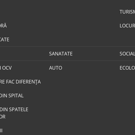
TURIS
ORĂ
LOCUR
CATE
SANATATE
SOCIA
I OCV
AUTO
ECOLO
RE FAC DIFERENȚA
DIN SPITAL
DIN SPATELE
LOR
I