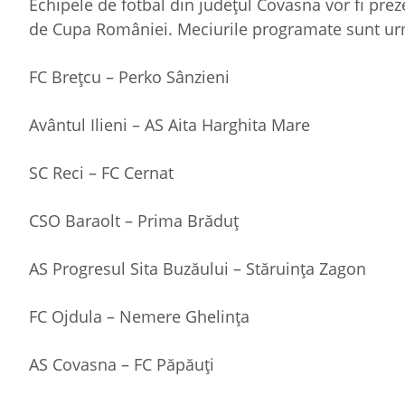
Echipele de fotbal din județul Covasna vor fi prez
de Cupa României. Meciurile programate sunt ur
FC Brețcu – Perko Sânzieni
Avântul Ilieni – AS Aita Harghita Mare
SC Reci – FC Cernat
CSO Baraolt – Prima Brăduț
AS Progresul Sita Buzăului – Stăruința Zagon
FC Ojdula – Nemere Ghelința
AS Covasna – FC Păpăuți