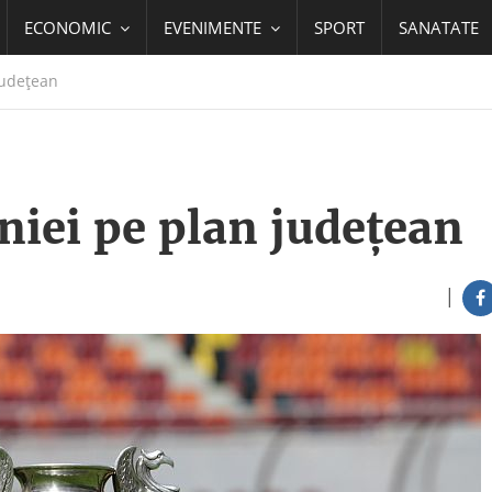
ECONOMIC
EVENIMENTE
SPORT
SANATATE
județean
iei pe plan județean
|