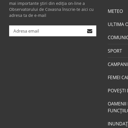
mai importante știri din ediția on-line a
Observatorului de Covasna înscrie-te aici cu
METEO
adresa ta de e-mail
ULTIMA 
COMUNI
SPORT
CAMPANI
FEMEI CA
POVEŞTI 
OAMENII 
FUNCŢII
INUNDAŢI