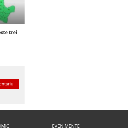
ste trei
entariu
OMIC
EVENIMENTE