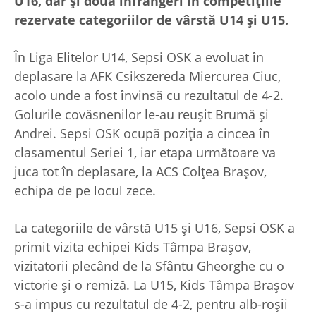
U16, dar și două înfrângeri în competițiile
rezervate categoriilor de vârstă U14 și U15.
În Liga Elitelor U14, Sepsi OSK a evoluat în
deplasare la AFK Csikszereda Miercurea Ciuc,
acolo unde a fost învinsă cu rezultatul de 4-2.
Golurile covăsnenilor le-au reușit Brumă și
Andrei. Sepsi OSK ocupă poziția a cincea în
clasamentul Seriei 1, iar etapa următoare va
juca tot în deplasare, la ACS Colțea Brașov,
echipa de pe locul zece.
La categoriile de vârstă U15 și U16, Sepsi OSK a
primit vizita echipei Kids Tâmpa Brașov,
vizitatorii plecând de la Sfântu Gheorghe cu o
victorie și o remiză. La U15, Kids Tâmpa Brașov
s-a impus cu rezultatul de 4-2, pentru alb-roșii