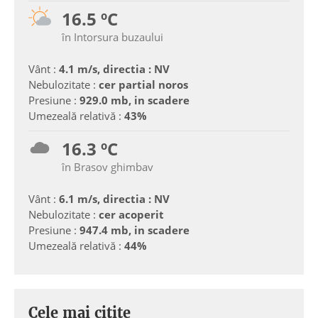
16.5 ºC
în Intorsura buzaului
Vânt :
4.1 m/s, directia : NV
Nebulozitate :
cer partial noros
Presiune :
929.0 mb, in scadere
Umezeală relativă :
43%
16.3 ºC
în Brasov ghimbav
Vânt :
6.1 m/s, directia : NV
Nebulozitate :
cer acoperit
Presiune :
947.4 mb, in scadere
Umezeală relativă :
44%
Cele mai citite