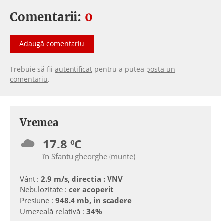
Comentarii:
0
Adaugă comentariu
Trebuie să fii
autentificat
pentru a putea
posta un
comentariu
.
Vremea
17.8 ºC
în Sfantu gheorghe (munte)
Vânt :
2.9 m/s, directia : VNV
Nebulozitate :
cer acoperit
Presiune :
948.4 mb, in scadere
Umezeală relativă :
34%