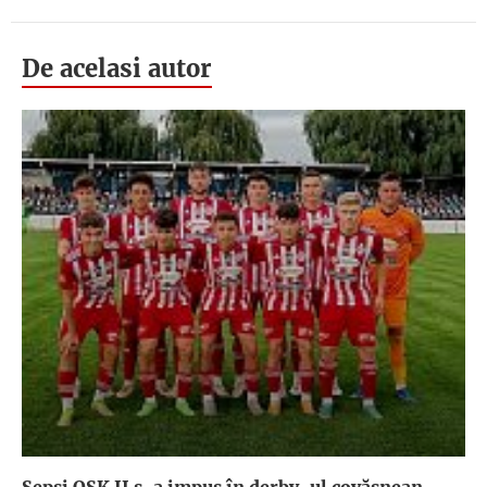
De acelasi autor
Sepsi OSK II s-a impus în derby-ul covăsnean