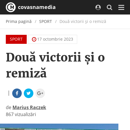
covasnamedia
Navi
Prima pagină
SPORT
Două victorii și o remiză
SPORT
17 octombrie 2023
Două victorii și o
remiză
|
de
Marius Raczek
867 vizualizări
|