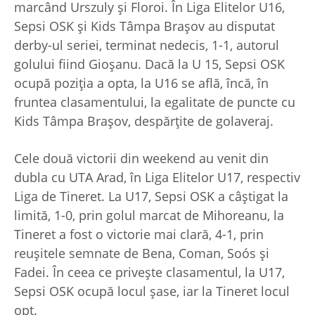
marcând Urszuly și Floroi. În Liga Elitelor U16,
Sepsi OSK și Kids Tâmpa Brașov au disputat
derby-ul seriei, terminat nedecis, 1-1, autorul
golului fiind Gioșanu. Dacă la U 15, Sepsi OSK
ocupă poziția a opta, la U16 se află, încă, în
fruntea clasamentului, la egalitate de puncte cu
Kids Tâmpa Brașov, despărțite de golaveraj.
Cele două victorii din weekend au venit din
dubla cu UTA Arad, în Liga Elitelor U17, respectiv
Liga de Tineret. La U17, Sepsi OSK a câștigat la
limită, 1-0, prin golul marcat de Mihoreanu, la
Tineret a fost o victorie mai clară, 4-1, prin
reușitele semnate de Bena, Coman, Soós și
Fadei. În ceea ce privește clasamentul, la U17,
Sepsi OSK ocupă locul șase, iar la Tineret locul
opt.