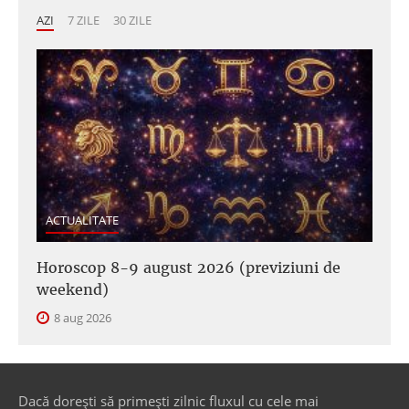
AZI
7 ZILE
30 ZILE
ACTUALITATE
Horoscop 8-9 august 2026 (previziuni de
weekend)
8 aug 2026
Dacă dorești să primești zilnic fluxul cu cele mai