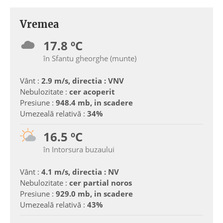
Vremea
17.8 ºC
în Sfantu gheorghe (munte)
Vânt :
2.9 m/s, directia : VNV
Nebulozitate :
cer acoperit
Presiune :
948.4 mb, in scadere
Umezeală relativă :
34%
16.5 ºC
în Intorsura buzaului
Vânt :
4.1 m/s, directia : NV
Nebulozitate :
cer partial noros
Presiune :
929.0 mb, in scadere
Umezeală relativă :
43%