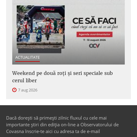
ACTUALITATE
Weekend pe două roți și seri speciale sub
cerul liber
7 aug 2026
Dacă dorești să primești zilnic fluxul cu cele mai
importante știri din ediția on-line a Observatorului de
Covasna înscrie-te aici cu adresa ta de e-mail