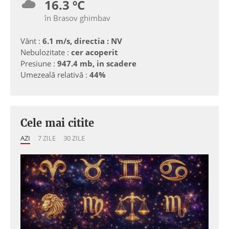
16.3 ºC
în Brasov ghimbav
Vânt :
6.1 m/s, directia : NV
Nebulozitate :
cer acoperit
Presiune :
947.4 mb, in scadere
Umezeală relativă :
44%
Cele mai citite
AZI
7 ZILE
30 ZILE