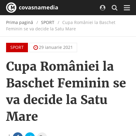
covasnamedia
Navi
Prima pagină
SPORT
Cupa României la Baschet
Feminin se va decide la Satu Mare
SPORT
29 ianuarie 2021
Cupa României la
Baschet Feminin se
va decide la Satu
Mare