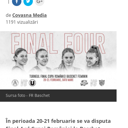
|
de
Covasna Media
1191 vizualizări
|
Sursa foto - FR Baschet
În perioada 20-21 februarie se va disputa