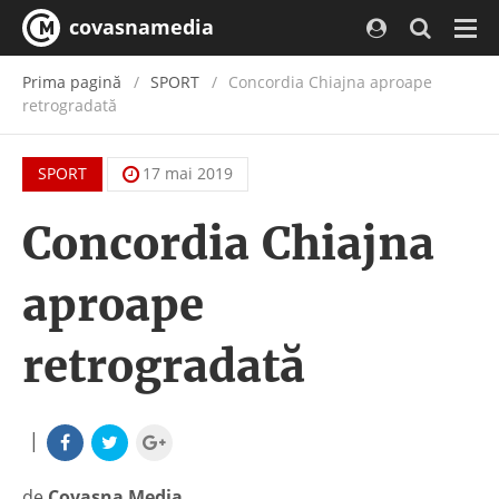
covasnamedia
Navi
Prima pagină
SPORT
Concordia Chiajna aproape
retrogradată
SPORT
17 mai 2019
Concordia Chiajna
aproape
retrogradată
|
de
Covasna Media