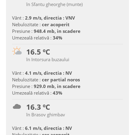
în Sfantu gheorghe (munte)
Vânt :
2.9 m/s, directia : VNV
Nebulozitate :
cer acoperit
Presiune :
948.4 mb, in scadere
Umezeală relativă :
34%
16.5 ºC
în Intorsura buzaului
Vânt :
4.1 m/s, directia : NV
Nebulozitate :
cer partial noros
Presiune :
929.0 mb, in scadere
Umezeală relativă :
43%
16.3 ºC
în Brasov ghimbav
Vânt :
6.1 m/s, directia : NV
Nebulozitate :
cer acoperit