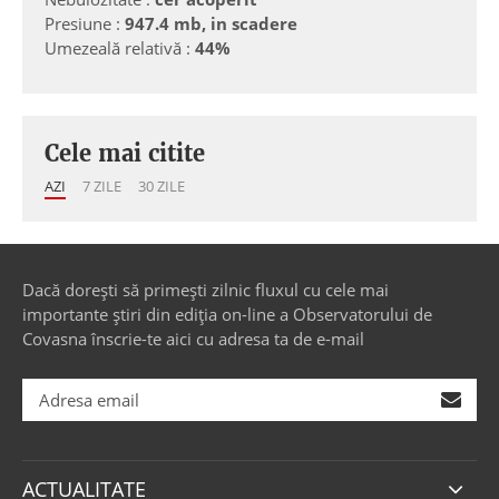
Presiune :
947.4 mb, in scadere
Umezeală relativă :
44%
Cele mai citite
AZI
7 ZILE
30 ZILE
Dacă dorești să primești zilnic fluxul cu cele mai
importante știri din ediția on-line a Observatorului de
Covasna înscrie-te aici cu adresa ta de e-mail
ACTUALITATE