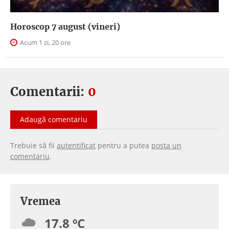
Horoscop 7 august (vineri)
Acum 1 zi, 20 ore
Comentarii:
0
Adaugă comentariu
Trebuie să fii
autentificat
pentru a putea
posta un
comentariu
.
Vremea
17.8 ºC