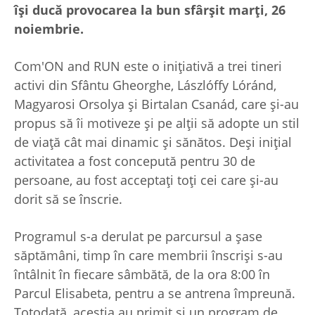
își ducă provocarea la bun sfârșit marți, 26
noiembrie.
Com'ON and RUN este o inițiativă a trei tineri
activi din Sfântu Gheorghe, Lászlóffy Lóránd,
Magyarosi Orsolya și Birtalan Csanád, care și-au
propus să îi motiveze și pe alții să adopte un stil
de viață cât mai dinamic și sănătos. Deși inițial
activitatea a fost concepută pentru 30 de
persoane, au fost acceptați toți cei care și-au
dorit să se înscrie.
Programul s-a derulat pe parcursul a șase
săptămâni, timp în care membrii înscriși s-au
întâlnit în fiecare sâmbătă, de la ora 8:00 în
Parcul Elisabeta, pentru a se antrena împreună.
Totodată, aceștia au primit și un program de