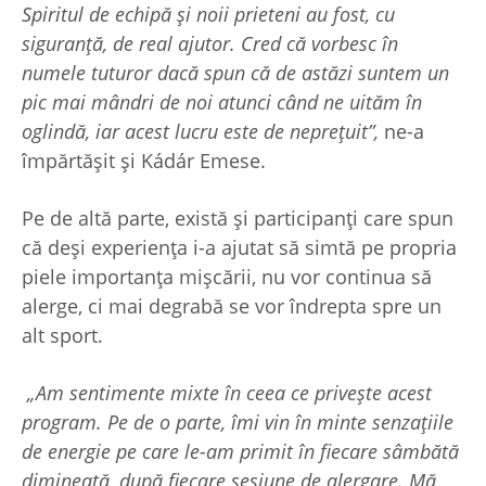
Spiritul de echipă și noii prieteni au fost, cu
siguranță, de real ajutor. Cred că vorbesc în
numele tuturor dacă spun că de astăzi suntem un
pic mai mândri de noi atunci când ne uităm în
oglindă, iar acest lucru este de neprețuit”,
ne-a
împărtășit și Kádár Emese.
Pe de altă parte, există și participanți care spun
că deși experiența i-a ajutat să simtă pe propria
piele importanța mișcării, nu vor continua să
alerge, ci mai degrabă se vor îndrepta spre un
alt sport.
„Am sentimente mixte în ceea ce privește acest
program. Pe de o parte, îmi vin în minte senzațiile
de energie pe care le-am primit în fiecare sâmbătă
dimineață, după fiecare sesiune de alergare. Mă