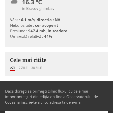
16.3 ºC
în Brasov ghimbav
Vânt :
6.1 m/s, directia : NV
Nebulozitate :
cer acoperit
Presiune :
947.4 mb, in scadere
Umezeală relativă :
44%
Cele mai citite
AZI
7 ZILE
30 ZILE
Dacă dorești să primești zilnic fluxul cu cele mai
importante știri din ediția on-line a Observatorului de
Covasna înscrie-te aici cu adresa ta de e-mail