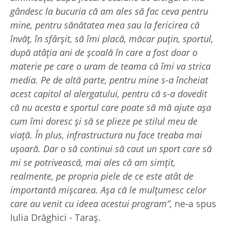
gândesc la bucuria că am ales să fac ceva pentru
mine, pentru sănătatea mea sau la fericirea că
învăț, în sfârșit, să îmi placă, măcar puțin, sportul,
după atâția ani de școală în care a fost doar o
materie pe care o uram de teama că îmi va strica
media. Pe de altă parte, pentru mine s-a încheiat
acest capitol al alergatului, pentru că s-a dovedit
că nu acesta e sportul care poate să mă ajute așa
cum îmi doresc și să se plieze pe stilul meu de
viață. În plus, infrastructura nu face treaba mai
ușoară. Dar o să continui să caut un sport care să
mi se potrivească, mai ales că am simțit,
realmente, pe propria piele de ce este atât de
importantă mișcarea. Așa că le mulțumesc celor
care au venit cu ideea acestui program”,
ne-a spus
Iulia Drăghici - Taraș.