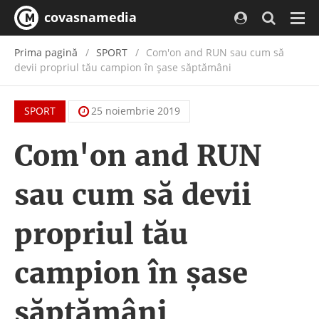
covasnamedia
Navi
Prima pagină
SPORT
Com'on and RUN sau cum să
devii propriul tău campion în șase săptămâni
SPORT
25 noiembrie 2019
Com'on and RUN
sau cum să devii
propriul tău
campion în șase
săptămâni