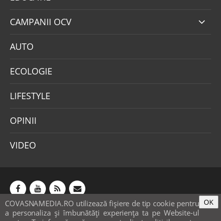
CAMPANII OCV
AUTO
ECOLOGIE
LIFESTYLE
OPINII
VIDEO
OK
COVASNAMEDIA.RO utilizează fişiere de tip cookie pentru
Abonamente
Publicitate
Mica publicitate
a personaliza și îmbunătăți experiența ta pe Website-ul
Contact
Sondaje
POLITICA COOKIE-URI & GDPR