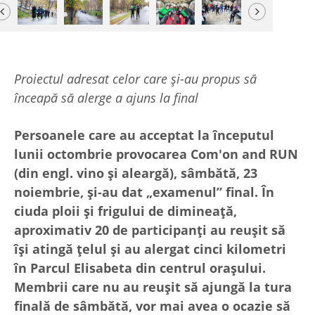
Previous
Next
Proiectul adresat celor care și-au propus să
înceapă să alerge a ajuns la final
Persoanele care au acceptat la începutul
lunii octombrie provocarea Com'on and RUN
(din engl. vino și aleargă), sâmbătă, 23
noiembrie, și-au dat „examenul” final. În
ciuda ploii și frigului de dimineață,
aproximativ 20 de participanți au reușit să
își atingă țelul și au alergat cinci kilometri
în Parcul Elisabeta din centrul orașului.
Membrii care nu au reușit să ajungă la tura
finală de sâmbătă, vor mai avea o ocazie să