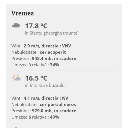
Vremea
17.8 ºC
în Sfantu gheorghe (munte)
Vânt :
2.9 m/s, directia : VNV
Nebulozitate :
cer acoperit
Presiune :
948.4 mb, in scadere
Umezeală relativă :
34%
16.5 ºC
în Intorsura buzaului
Vânt :
4.1 m/s, directia : NV
Nebulozitate :
cer partial noros
Presiune :
929.0 mb, in scadere
Umezeală relativă :
43%