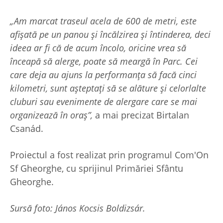
„Am marcat traseul acela de 600 de metri, este
afișată pe un panou și încălzirea și întinderea, deci
ideea ar fi că de acum încolo, oricine vrea să
înceapă să alerge, poate să meargă în Parc. Cei
care deja au ajuns la performanța să facă cinci
kilometri, sunt așteptați să se alăture și celorlalte
cluburi sau evenimente de alergare care se mai
organizează în oraș”,
a mai precizat Birtalan
Csanád.
Proiectul a fost realizat prin programul Com'On
Sf Gheorghe, cu sprijinul Primăriei Sfântu
Gheorghe.
Sursă foto: János Kocsis Boldizsár.