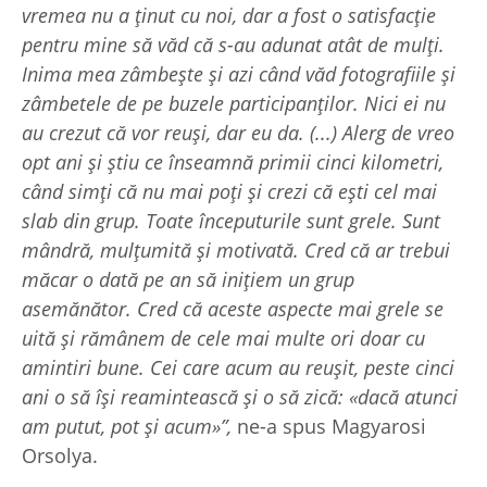
vremea nu a ținut cu noi, dar a fost o satisfacție
pentru mine să văd că s-au adunat atât de mulți.
Inima mea zâmbește și azi când văd fotografiile și
zâmbetele de pe buzele participanților. Nici ei nu
au crezut că vor reuși, dar eu da. (...) Alerg de vreo
opt ani și știu ce înseamnă primii cinci kilometri,
când simți că nu mai poți și crezi că ești cel mai
slab din grup. Toate începuturile sunt grele. Sunt
mândră, mulțumită și motivată. Cred că ar trebui
măcar o dată pe an să inițiem un grup
asemănător. Cred că aceste aspecte mai grele se
uită și rămânem de cele mai multe ori doar cu
amintiri bune. Cei care acum au reușit, peste cinci
ani o să își reamintească și o să zică: «dacă atunci
am putut, pot și acum»”,
ne-a spus Magyarosi
Orsolya.