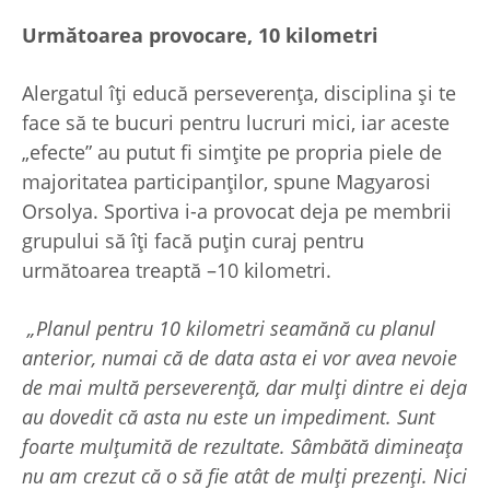
Următoarea provocare, 10 kilometri
Alergatul îți educă perseverența, disciplina și te
face să te bucuri pentru lucruri mici, iar aceste
„efecte” au putut fi simțite pe propria piele de
majoritatea participanților, spune Magyarosi
Orsolya. Sportiva i-a provocat deja pe membrii
grupului să îți facă puțin curaj pentru
următoarea treaptă –10 kilometri.
„Planul pentru 10 kilometri seamănă cu planul
anterior, numai că de data asta ei vor avea nevoie
de mai multă perseverență, dar mulți dintre ei deja
au dovedit că asta nu este un impediment. Sunt
foarte mulțumită de rezultate. Sâmbătă dimineața
nu am crezut că o să fie atât de mulți prezenți. Nici