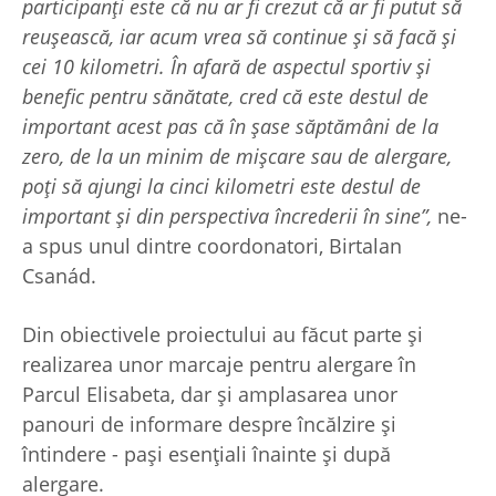
participanți este că nu ar fi crezut că ar fi putut să
reușească, iar acum vrea să continue și să facă și
cei 10 kilometri. În afară de aspectul sportiv și
benefic pentru sănătate, cred că este destul de
important acest pas că în șase săptămâni de la
zero, de la un minim de mișcare sau de alergare,
poți să ajungi la cinci kilometri este destul de
important și din perspectiva încrederii în sine”,
ne-
a spus unul dintre coordonatori, Birtalan
Csanád.
Din obiectivele proiectului au făcut parte și
realizarea unor marcaje pentru alergare în
Parcul Elisabeta, dar și amplasarea unor
panouri de informare despre încălzire și
întindere - pași esențiali înainte și după
alergare.