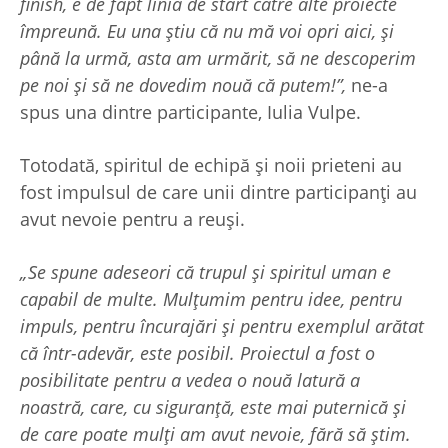
finish, e de fapt linia de start către alte proiecte
împreună. Eu una știu că nu mă voi opri aici, și
până la urmă, asta am urmărit, să ne descoperim
pe noi și să ne dovedim nouă că putem!”,
ne-a
spus una dintre participante, Iulia Vulpe.
Totodată, spiritul de echipă și noii prieteni au
fost impulsul de care unii dintre participanți au
avut nevoie pentru a reuși.
„Se spune adeseori că trupul și spiritul uman e
capabil de multe. Mulțumim pentru idee, pentru
impuls, pentru încurajări și pentru exemplul arătat
că într-adevăr, este posibil. Proiectul a fost o
posibilitate pentru a vedea o nouă latură a
noastră, care, cu siguranță, este mai puternică și
de care poate mulți am avut nevoie, fără să știm.