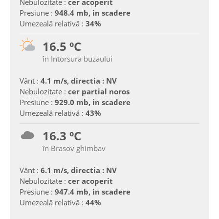
Nebulozitate :
cer acoperit
Presiune :
948.4 mb, in scadere
Umezeală relativă :
34%
16.5 ºC
în Intorsura buzaului
Vânt :
4.1 m/s, directia : NV
Nebulozitate :
cer partial noros
Presiune :
929.0 mb, in scadere
Umezeală relativă :
43%
16.3 ºC
în Brasov ghimbav
Vânt :
6.1 m/s, directia : NV
Nebulozitate :
cer acoperit
Presiune :
947.4 mb, in scadere
Umezeală relativă :
44%