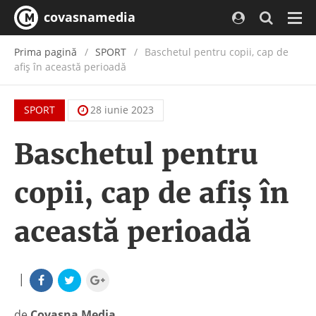
covasnamedia
Navi
Prima pagină
SPORT
Baschetul pentru copii, cap de
afiș în această perioadă
SPORT
28 iunie 2023
Baschetul pentru
copii, cap de afiș în
această perioadă
|
de
Covasna Media