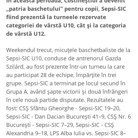
În această perioadă, Costineștiul a devenit
„patria baschetului” pentru copii, Sepsi-SIC
fiind prezentă la turneele rezervate
categoriei de vârstă U10, cât și la categoria
de vârstă U12.
Weekendul trecut, micuțele baschetbaliste de la
Sepsi-SIC U10, conduse de antrenorul Gazda
Szilárd, au fost prezente într-un turneu la care
au participat 28 de echipe, împărțite în trei
grupe. Sepsi-SIC a terminat pe locul secund în
Grupa A, având șapte victorii și două înfrângeri
în cele nouă partide disputate. Rezultatele au
fost: CSȘ Sfântu Gheorghe - Sepsi-SIC 19–20,
Sepsi-SIC - Dan Dacian București 41–9, CSȘ Nr. 6
București - Sepsi-SIC 7–29, Sepsi-SIC - CSȘ
Alexandria 9–18, LPS Alba Iulia vs. Sepsi-SIC 8–