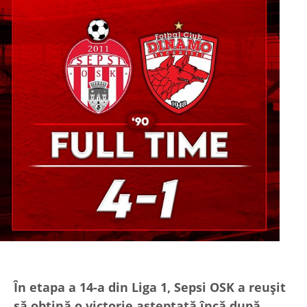
În etapa a 14-a din Liga 1, Sepsi OSK a reușit
să obțină o victorie așteptată încă după