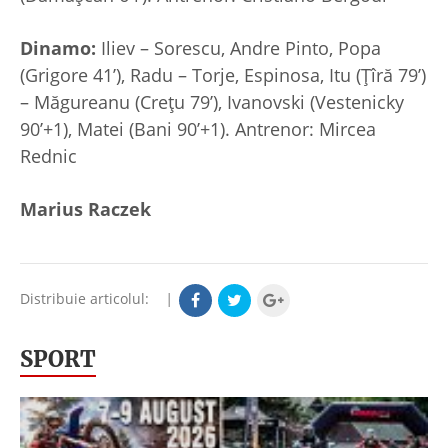
Dinamo:
Iliev – Sorescu, Andre Pinto, Popa
(Grigore 41’), Radu – Torje, Espinosa, Itu (Țîră 79’)
– Măgureanu (Crețu 79’), Ivanovski (Vestenicky
90’+1), Matei (Bani 90’+1). Antrenor: Mircea
Rednic
Marius Raczek
Distribuie articolul:
|
SPORT