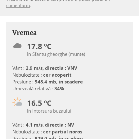
comentariu
.
Vremea
17.8 ºC
în Sfantu gheorghe (munte)
Vânt :
2.9 m/s, directia : VNV
Nebulozitate :
cer acoperit
Presiune :
948.4 mb, in scadere
Umezeală relativă :
34%
16.5 ºC
în Intorsura buzaului
Vânt :
4.1 m/s, directia : NV
Nebulozitate :
cer partial noros
Presiune :
929.0 mb, in scadere