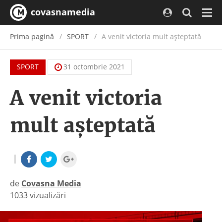
covasnamedia
Navi
Prima pagină
SPORT
A venit victoria mult așteptată
SPORT
31 octombrie 2021
A venit victoria
mult așteptată
|
de
Covasna Media
1033 vizualizări
|