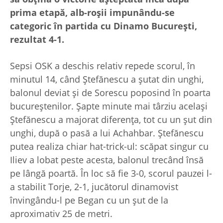
prima etapă, alb-roșii impunându-se
categoric în partida cu Dinamo București,
rezultat 4-1.
Sepsi OSK a deschis relativ repede scorul, în
minutul 14, când Ștefănescu a șutat din unghi,
balonul deviat și de Sorescu poposind în poarta
bucureștenilor. Șapte minute mai târziu același
Ștefănescu a majorat diferența, tot cu un șut din
unghi, după o pasă a lui Achahbar. Ștefănescu
putea realiza chiar hat-trick-ul: scăpat singur cu
Iliev a lobat peste acesta, balonul trecând însă
pe lângă poartă. În loc să fie 3-0, scorul pauzei l-
a stabilit Torje, 2-1, jucătorul dinamovist
învingându-l pe Began cu un șut de la
aproximativ 25 de metri.