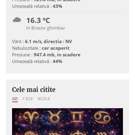
Umezeală relativă :
43%
16.3 ºC
în Brasov ghimbav
Vânt :
6.1 m/s, directia : NV
Nebulozitate :
cer acoperit
Presiune :
947.4 mb, in scadere
Umezeală relativă :
44%
Cele mai citite
AZI
7 ZILE
30 ZILE