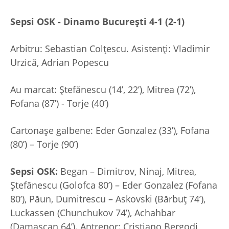
Sepsi OSK - Dinamo București 4-1 (2-1)
Arbitru: Sebastian Colțescu. Asistenți: Vladimir
Urzică, Adrian Popescu
Au marcat: Ștefănescu (14’, 22’), Mitrea (72’),
Fofana (87’) - Torje (40’)
Cartonașe galbene: Eder Gonzalez (33’), Fofana
(80’) – Torje (90’)
Sepsi OSK:
Began – Dimitrov, Ninaj, Mitrea,
Ștefănescu (Golofca 80’) – Eder Gonzalez (Fofana
80’), Păun, Dumitrescu – Askovski (Bărbuț 74’),
Luckassen (Chunchukov 74’), Achahbar
(Damașcan 64’). Antrenor: Cristiano Bergodi