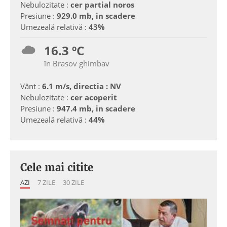
Nebulozitate :
cer partial noros
Presiune :
929.0 mb, in scadere
Umezeală relativă :
43%
16.3 ºC
în Brasov ghimbav
Vânt :
6.1 m/s, directia : NV
Nebulozitate :
cer acoperit
Presiune :
947.4 mb, in scadere
Umezeală relativă :
44%
Cele mai citite
AZI
7 ZILE
30 ZILE