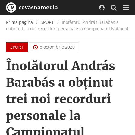
covasnamedia
Navi
Prima pagină
SPORT
Înotătorul András Barabás a
obţinut trei noi recorduri personale la Campionatul Național
SPORT
8 octombrie 2020
Înotătorul András
Barabás a obţinut
trei noi recorduri
personale la
Campionatul