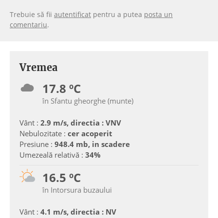
Trebuie să fii
autentificat
pentru a putea
posta un
comentariu
.
Vremea
17.8 ºC
în Sfantu gheorghe (munte)
Vânt :
2.9 m/s, directia : VNV
Nebulozitate :
cer acoperit
Presiune :
948.4 mb, in scadere
Umezeală relativă :
34%
16.5 ºC
în Intorsura buzaului
Vânt :
4.1 m/s, directia : NV