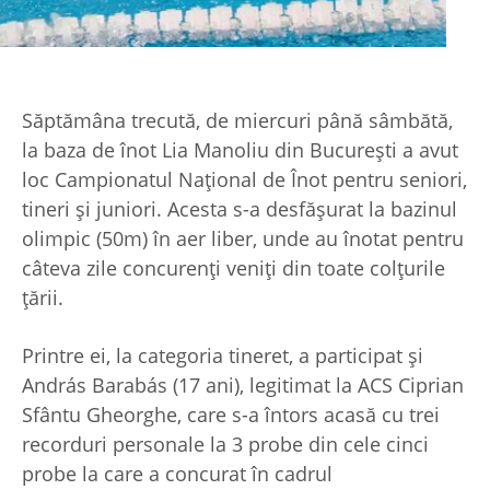
Săptămâna trecută, de miercuri până sâmbătă,
la baza de înot Lia Manoliu din București a avut
loc Campionatul Național de Înot pentru seniori,
tineri și juniori. Acesta s-a desfășurat la bazinul
olimpic (50m) în aer liber, unde au înotat pentru
câteva zile concurenți veniți din toate colțurile
țării.
Printre ei, la categoria tineret, a participat și
András Barabás (17 ani), legitimat la ACS Ciprian
Sfântu Gheorghe, care s-a întors acasă cu trei
recorduri personale la 3 probe din cele cinci
probe la care a concurat în cadrul