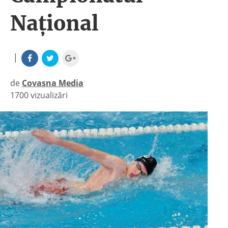
Național
|
de
Covasna Media
1700 vizualizări
|