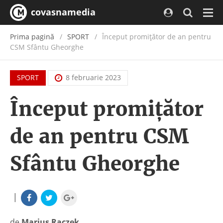
covasnamedia
Navi
Prima pagină
SPORT
Început promițător de an pentru
CSM Sfântu Gheorghe
SPORT
8 februarie 2023
Început promițător
de an pentru CSM
Sfântu Gheorghe
|
de
Marius Raczek