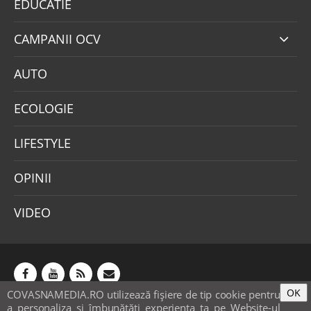
EDUCATIE
CAMPANII OCV
AUTO
ECOLOGIE
LIFESTYLE
OPINII
VIDEO
OK
COVASNAMEDIA.RO utilizează fişiere de tip cookie pentru
Abonamente
Publicitate
Mica publicitate
a personaliza și îmbunătăți experiența ta pe Website-ul