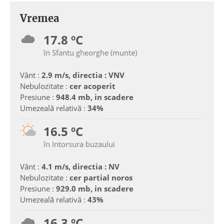
Vremea
17.8 ºC
în Sfantu gheorghe (munte)
Vânt :
2.9 m/s, directia : VNV
Nebulozitate :
cer acoperit
Presiune :
948.4 mb, in scadere
Umezeală relativă :
34%
16.5 ºC
în Intorsura buzaului
Vânt :
4.1 m/s, directia : NV
Nebulozitate :
cer partial noros
Presiune :
929.0 mb, in scadere
Umezeală relativă :
43%
16.3 ºC