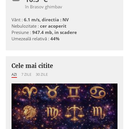
în Brasov ghimbav
Vânt :
6.1 m/s, directia : NV
Nebulozitate :
cer acoperit
Presiune :
947.4 mb, in scadere
Umezeală relativă :
44%
Cele mai citite
AZI
7 ZILE
30 ZILE