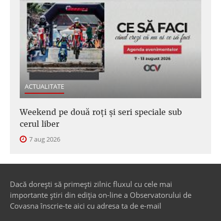
ACTUALITATE
Weekend pe două roți și seri speciale sub
cerul liber
7 aug 2026
Dacă dorești să primești zilnic fluxul cu cele mai
importante știri din ediția on-line a Observatorului de
Covasna înscrie-te aici cu adresa ta de e-mail