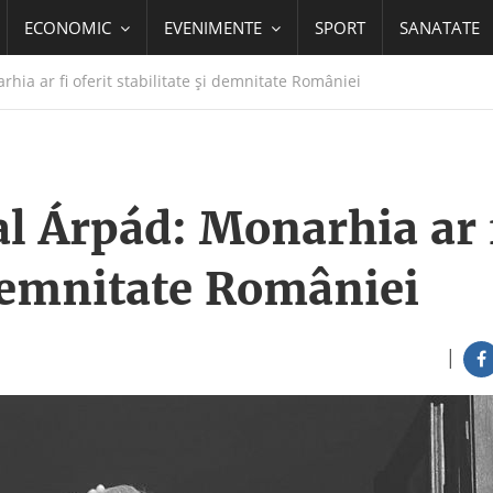
ECONOMIC
EVENIMENTE
SPORT
SANATATE
ia ar fi oferit stabilitate și demnitate României
l Árpád: Monarhia ar 
i demnitate României
|