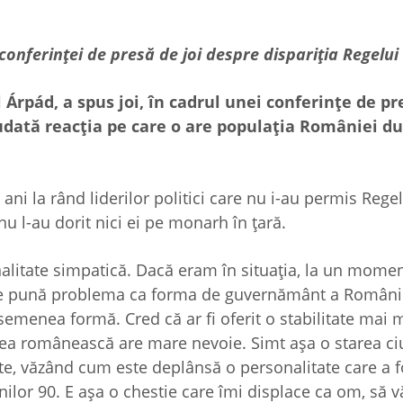
 conferinței de presă de joi despre dispariția Regelu
Árpád, a spus joi, în cadrul unei conferințe de pr
iudată reacția pe care o are populația României d
 ani la rând liderilor politici care nu i-au permis Rege
u l-au dorit nici ei pe monarh în țară.
nalitate simpatică. Dacă eram în situația, la un mome
ă se pună problema ca forma de guvernământ a Românie
semenea formă. Cred că ar fi oferit o stabilitate mai 
tea românească are mare nevoie. Simt așa o starea ci
, văzând cum este deplânsă o personalitate care a f
nilor 90. E așa o chestie care îmi displace ca om, să v