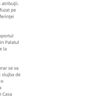
atribuții.
efuzat pe
ferinței
oportul
in Palatul
e la
erar se va
c slujba de
-o
a
de Casa