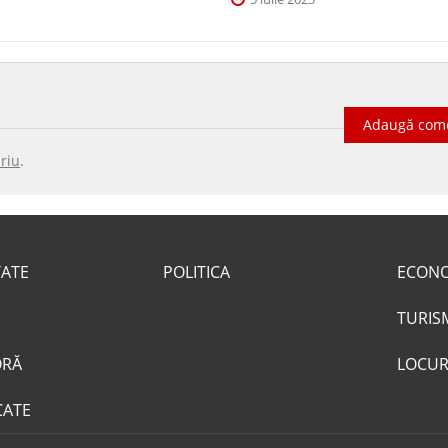
Adaugă com
riu
.
TATE
POLITICA
ECON
TURIS
ORĂ
LOCUR
CATE