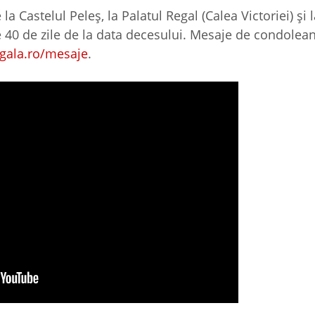
Castelul Peleș, la Palatul Regal (Calea Victoriei) și l
de 40 de zile de la data decesului. Mesaje de condolean
egala.ro/mesaje
.