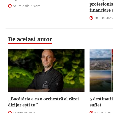
profesionis
Acum 2 zile, 18 ore
financiare 
28 iulie 2026
De acelasi autor
„Bucătăria e ca o orchestră al cărei
5 destinații
dirijor ești tu”
suflet
15 august 2025
6 iulie 2025