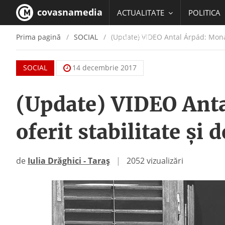
covasnamedia
ACTUALITATE
POLITICA
Prima pagină
SOCIAL
(Update) VIDEO Antal Árpád: Monarh
EDUCATIE
SOCIAL
14 decembrie 2017
(Update) VIDEO Anta
oferit stabilitate ș
de
Iulia Drăghici - Taraș
|
2052 vizualizări