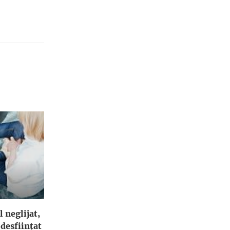
l neglijat,
 desfiinţat