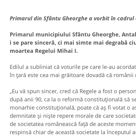
Primarul din Sfântu Gheorghe a vorbit în cad
rul
Primarul municipiului Sfântu Gheorghe, Antal 
i se pare sinceră, ci mai simte mai degrabă c
moartea Regelui Mihai I.
Edilul a subliniat că voturile pe care le-au acordat
în țară este cea mai grăitoare dovadă că românii n
„Eu vă spun sincer, cred că Regele a fost o perso
după anii 90, ca la o reformă constituțională s
monarhie constituțională, poate că aș fi votat o a
demnitate și niște repere morale de care societa
de societatea românească față de aceste momente
respinsă chiar de această societate la începutul a