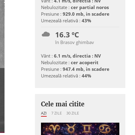
Vânt :
4.1 m/s, directia : NV
Nebulozitate :
cer partial noros
Presiune :
929.0 mb, in scadere
Umezeală relativă :
43%
16.3 ºC
în Brasov ghimbav
Vânt :
6.1 m/s, directia : NV
Nebulozitate :
cer acoperit
Presiune :
947.4 mb, in scadere
Umezeală relativă :
44%
Cele mai citite
AZI
7 ZILE
30 ZILE