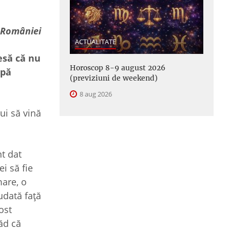
i Românie
i
ACTUALITATE
esă că nu
Horoscop 8-9 august 2026
upă
(previziuni de weekend)
8 aug 2026
lui să vină
nt dat
i să fie
mare, o
udată față
ost
ăd că