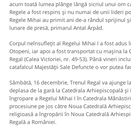
acum toată lumea plânge lângă sicriul unui om car
Regele a fost respins și nu numai de unii lideri pol
Regele Mihai au primit ani de-a rândul sprijinul și 
lunare de presă, primarul Antal Árpád.
Corpul neînsuflețit al Regelui Mihai I a fost adus
Otopeni, iar apoi a fost transportat cu mașina la C
Regal (Calea Victoriei, nr. 49-53). Până vineri inclu
catafalcul Majestății Sale Defuncte o vor putea fac
Sâmbătă, 16 decembrie, Trenul Regal va ajunge la 
deplasa de la gară la Catedrala Arhiepiscopală și 
îngropare a Regelui Mihai I în Catedrala Mânăstirii 
procesiune pe jos către Noua Catedrală Arhiepisco
religioasă a îngropării în Noua Catedrală Arhiespi
Regală a României.