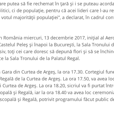
e putea să fie rechemat în țară și i se puteau acorda 
itici, ci de populație, pentru că acei lideri care l-au r
votul majorității populației”, a declarat, în cadrul con
 în România miercuri, 13 decembrie 2017, inițial al Aer
astelul Peleș și înapoi la București, la Sala Tronului d
siv, toți cei care doresc să depună flori și să se închin
e la Sala Tronului de la Palatul Regal.
Gara din Curtea de Argeş, la ora 17.30. Cortegiul fun
Regală de la Curtea de Argeș. La ora 17.50, va avea lo
Curtea de Argeş. La ora 18.20, sicriul va fi purtat într
pală și Regală, iar la ora 18.40 va avea loc ceremoni
scopală şi Regală, potrivit programului făcut public 