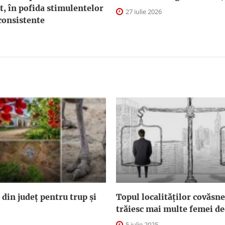
t, în pofida stimulentelor
27 iulie 2026
consistente
 din județ pentru trup și
Topul localităților covăsn
trăiesc mai multe femei de
5 iulie 2025