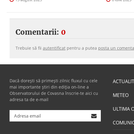
Comentarii:
0
Trebuie să fii
autentificat
pentru a putea
posta un comenta
Dacă dorești să primești zilnic fluxul cu cele
ACTUALI
mai importante știri din ediția on-line a
Observatorului de Covasna înscrie-te aici cu
METEO
adresa ta de e-mail
ULTIMA 
COMUNI