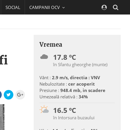
SOCIAL
CAMPANII OCV
Navig
Vremea
17.8 ºC
fi
în Sfantu gheorghe (munte)
Vânt :
2.9 m/s, directia : VNV
Nebulozitate :
cer acoperit
Presiune :
948.4 mb, in scadere
Umezeală relativă :
34%
16.5 ºC
în Intorsura buzaului