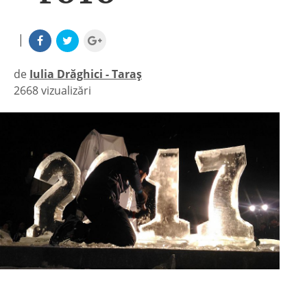
|
de
Iulia Drăghici - Taraș
2668 vizualizări
|