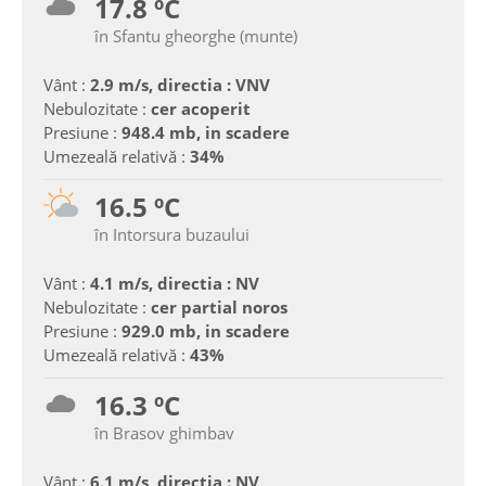
17.8 ºC
în Sfantu gheorghe (munte)
Vânt :
2.9 m/s, directia : VNV
Nebulozitate :
cer acoperit
Presiune :
948.4 mb, in scadere
Umezeală relativă :
34%
16.5 ºC
în Intorsura buzaului
Vânt :
4.1 m/s, directia : NV
Nebulozitate :
cer partial noros
Presiune :
929.0 mb, in scadere
Umezeală relativă :
43%
16.3 ºC
în Brasov ghimbav
Vânt :
6.1 m/s, directia : NV