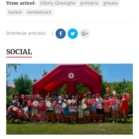
Sfântu Gheorghe
primăria
gheata
Teme articol:
balaur
vandalizare
Distribuie articolul:
|
SOCIAL