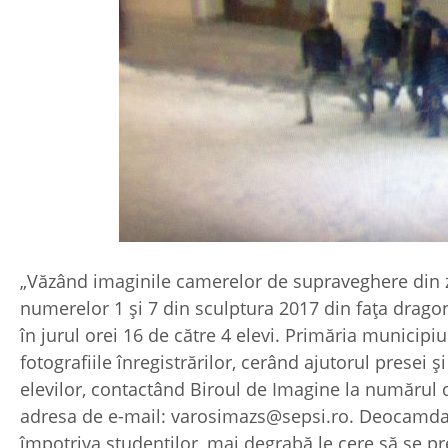
„Văzând imaginile camerelor de supraveghere din z
numerelor 1 şi 7 din sculptura 2017 din faţa dragonu
în jurul orei 16 de către 4 elevi. Primăria munici
fotografiile înregistrărilor, cerând ajutorul presei şi
elevilor, contactând Biroul de Imagine la numărul 
adresa de e-mail: varosimazs@sepsi.ro. Deocamda
împotriva studenților, mai degrabă le cere să se pr