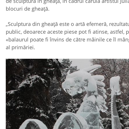
de sculptură în gheață, în cadrul căruia artistul Ju
blocuri de gheață.
„Sculptura din gheață este o artă efemeră, rezultatu
public, deoarece aceste piese pot fi atinse, astfel
«balaurul poate fi învins de către mâinile ce îl mâ
al primăriei.