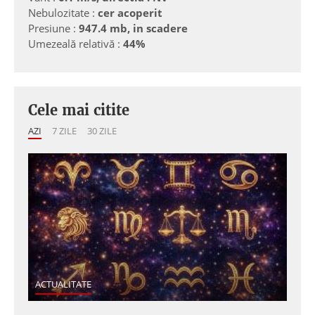
Nebulozitate :
cer acoperit
Presiune :
947.4 mb, in scadere
Umezeală relativă :
44%
Cele mai citite
AZI
7 ZILE
30 ZILE
ACTUALITATE